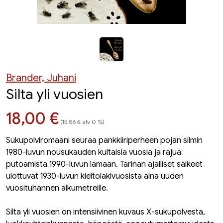
Brander, Juhani
Silta yli vuosien
Hinta nyt
18,00 €
(15,86 € alv 0 %)
Sukupolviromaani seuraa pankkiiriperheen pojan silmin
1980-luvun nousukauden kultaisia vuosia ja rajua
putoamista 1990-luvun lamaan. Tarinan ajalliset säikeet
ulottuvat 1930-luvun kieltolakivuosista aina uuden
vuosituhannen alkumetreille.
Silta yli vuosien on intensiivinen kuvaus X-sukupolvesta,