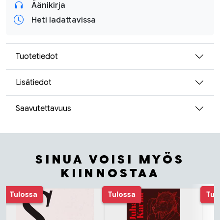
Äänikirja
Heti ladattavissa
Tuotetiedot
Lisätiedot
Saavutettavuus
SINUA VOISI MYÖS
KIINNOSTAA
Tuoteluettelon alku
Tulossa
Tulossa
Tul