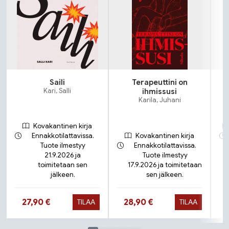
Saili
Terapeuttini on
Kari, Salli
ihmissusi
Karila, Juhani
Kovakantinen kirja
Ennakkotilattavissa.
Kovakantinen kirja
Tuote ilmestyy
Ennakkotilattavissa.
21.9.2026 ja
Tuote ilmestyy
toimitetaan sen
17.9.2026 ja toimitetaan
jälkeen.
sen jälkeen.
Hinta nyt
Hinta nyt
27,90 €
28,90 €
TILAA
TILAA