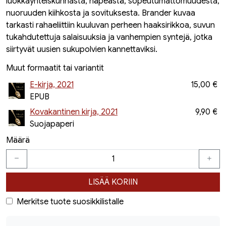
luokkayhteiskunnasta, häpeästä, sopeutumattomuudesta,
nuoruuden kiihkosta ja sovituksesta. Brander kuvaa
tarkasti rahaeliittiin kuuluvan perheen haaksirikkoa, suvun
tukahdutettuja salaisuuksia ja vanhempien syntejä, jotka
siirtyvät uusien sukupolvien kannettaviksi.
Muut formaatit tai variantit
E-kirja, 2021
15,00 €
EPUB
Kovakantinen kirja, 2021
9,90 €
Suojapaperi
Määrä
LISÄÄ KORIIN
Merkitse tuote suosikkilistalle