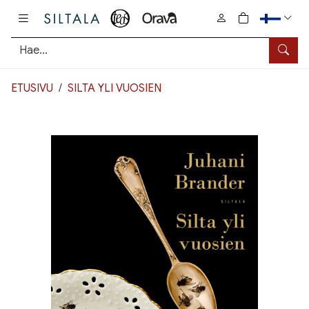
Pääsisältö
0
tuotetta osto
Hae
ETUSIVU
SILTA YLI VUOSIEN