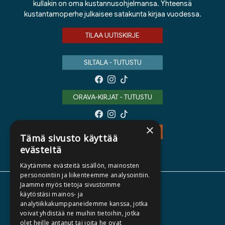
kullakin on oma kustannusohjelmansa. Yhteensä
kustantamoperhe julkaisee satakunta kirjaa vuodessa.
TILAA UUTISKIRJE
SILTALA - TUTUSTU
ORAVA-KIRJAT - TUTUSTU
×
TEOS - TUTUSTU
Tämä sivusto käyttää
evästeitä
Käytämme evästeitä sisällön, mainosten
personointiin ja liikenteemme analysointiin.
Jaamme myös tietoja sivustomme
TIETOA MEISTÄ
käytöstäsi mainos- ja
analytiikkakumppaneidemme kanssa, jotka
TEKIJÄT
voivat yhdistää ne muihin tietoihin, jotka
KATALOGIT
olet heille antanut tai joita he ovat