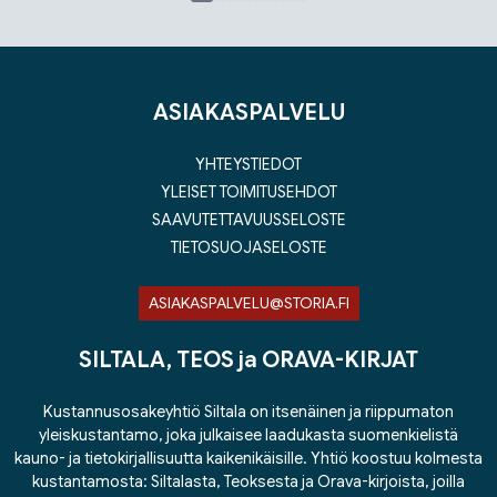
Tuoteluettelon loppu
ASIAKASPALVELU
YHTEYSTIEDOT
YLEISET TOIMITUSEHDOT
SAAVUTETTAVUUSSELOSTE
TIETOSUOJASELOSTE
ASIAKASPALVELU@STORIA.FI
SILTALA, TEOS ja ORAVA-KIRJAT
Kustannusosakeyhtiö Siltala on itsenäinen ja riippumaton
yleiskustantamo, joka julkaisee laadukasta suomenkielistä
kauno- ja tietokirjallisuutta kaikenikäisille. Yhtiö koostuu kolmesta
kustantamosta: Siltalasta, Teoksesta ja Orava-kirjoista, joilla