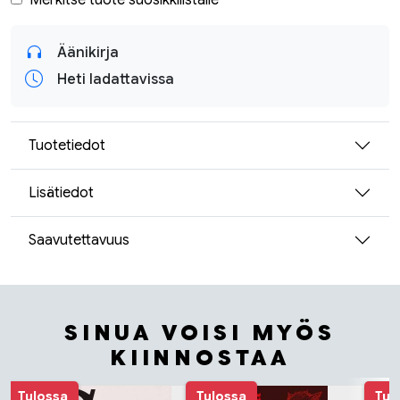
Merkitse tuote suosikkilistalle
Äänikirja
Heti ladattavissa
Tuotetiedot
Lisätiedot
Saavutettavuus
SINUA VOISI MYÖS
KIINNOSTAA
Tuoteluettelon alku
Tulossa
Tulossa
Tul