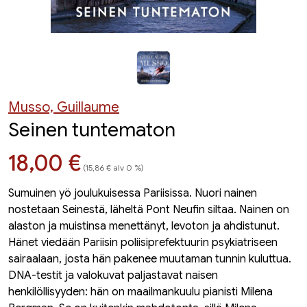
Musso, Guillaume
Seinen tuntematon
Hinta nyt
18,00 €
(15,86 € alv 0 %)
Sumuinen yö joulukuisessa Pariisissa. Nuori nainen
nostetaan Seinestä, läheltä Pont Neufin siltaa. Nainen on
alaston ja muistinsa menettänyt, levoton ja ahdistunut.
Hänet viedään Pariisin poliisiprefektuurin psykiatriseen
sairaalaan, josta hän pakenee muutaman tunnin kuluttua.
DNA-testit ja valokuvat paljastavat naisen
henkilöllisyyden: hän on maailmankuulu pianisti Milena