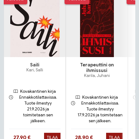
Saili
Terapeuttini on
Kari, Salli
ihmissusi
Karila, Juhani
Kovakantinen kirja
Ennakkotilattavissa.
Kovakantinen kirja
Tuote ilmestyy
Ennakkotilattavissa.
21.9.2026 ja
Tuote ilmestyy
toimitetaan sen
17.9.2026 ja toimitetaan
jälkeen.
sen jälkeen.
Hinta nyt
Hinta nyt
27,90 €
28,90 €
TILAA
TILAA