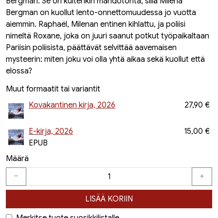
Bergman. Se on kuitenkin mahdotonta, sillä Milena
Bergman on kuollut lento-onnettomuudessa jo vuotta
aiemmin. Raphaël, Milenan entinen kihlattu, ja poliisi
nimeltä Roxane, joka on juuri saanut potkut työpaikaltaan
Pariisin poliisista, päättävät selvittää aavemaisen
mysteerin: miten joku voi olla yhtä aikaa sekä kuollut että
elossa?
Muut formaatit tai variantit
Kovakantinen kirja, 2026
27,90 €
E-kirja, 2026
15,00 €
EPUB
Määrä
LISÄÄ KORIIN