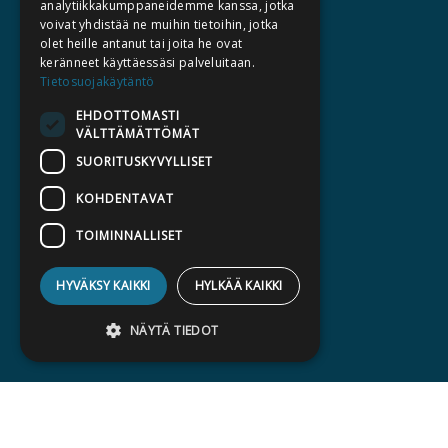
analytiikkakumppaneidemme kanssa, jotka
TEKIJÄT
voivat yhdistää ne muihin tietoihin, jotka
KATALOGIT
olet heille antanut tai joita he ovat
keränneet käyttäessäsi palveluitaan.
AJANKOHTAISTA
Tietosuojakäytäntö
EHDOTTOMASTI
HALUATKO KIRJAILIJAKSI
VÄLTTÄMÄTTÖMÄT
KIRJA TILAUSTYÖNÄ
SUORITUSKYVYLLISET
MEDIALLE
KOHDENTAVAT
LASKUTUSOSOITTEET
TOIMINNALLISET
SILTALA.FI
HYVÄKSY KAIKKI
HYLKÄÄ KAIKKI
E-JA ÄÄNIKIRJAT
ENNAKKOTILATTAVAT
NÄYTÄ TIEDOT
LAHJAKORTTI
Ehdottomasti välttämättömät
Suorituskyvylliset
Kohdentavat