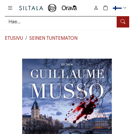
Pääsisältö
0
tuotetta osto
Hae
ETUSIVU
SEINEN TUNTEMATON