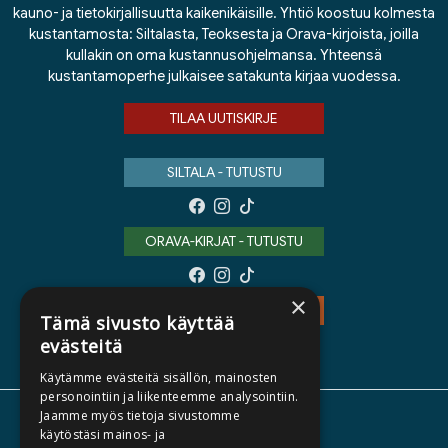
kauno- ja tietokirjallisuutta kaikenikäisille. Yhtiö koostuu kolmesta
kustantamosta: Siltalasta, Teoksesta ja Orava-kirjoista, joilla
kullakin on oma kustannusohjelmansa. Yhteensä
kustantamoperhe julkaisee satakunta kirjaa vuodessa.
TILAA UUTISKIRJE
SILTALA - TUTUSTU
ORAVA-KIRJAT - TUTUSTU
×
TEOS - TUTUSTU
Tämä sivusto käyttää
evästeitä
Käytämme evästeitä sisällön, mainosten
personointiin ja liikenteemme analysointiin.
Jaamme myös tietoja sivustomme
TIETOA MEISTÄ
käytöstäsi mainos- ja