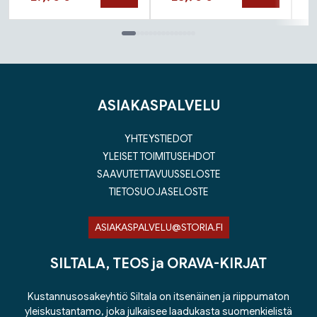
Tuoteluettelon loppu
ASIAKASPALVELU
YHTEYSTIEDOT
YLEISET TOIMITUSEHDOT
SAAVUTETTAVUUSSELOSTE
TIETOSUOJASELOSTE
ASIAKASPALVELU@STORIA.FI
SILTALA, TEOS ja ORAVA-KIRJAT
Kustannusosakeyhtiö Siltala on itsenäinen ja riippumaton
yleiskustantamo, joka julkaisee laadukasta suomenkielistä