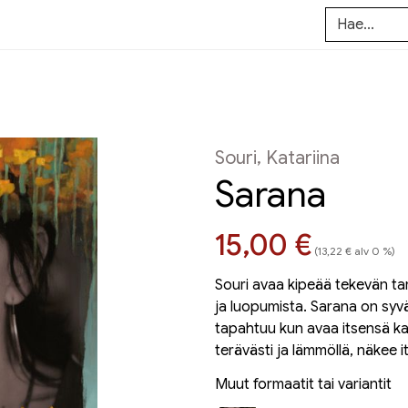
Souri, Katariina
Sarana
Hinta nyt
15,00 €
(13,22 € alv 0 %)
Souri avaa kipeää tekevän ta
ja luopumista. Sarana on syvä
tapahtuu kun avaa itsensä kai
terävästi ja lämmöllä, näkee i
Muut formaatit tai variantit