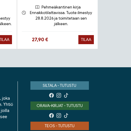
Pehmeäkantinen kirja
Ennakkotilattavissa. Tuote ilmestyy
mestyy
28.8.2026 ja toimitetaan sen
älkeen.
jälkeen.
Toimit
Hinta nyt
Hinta 
27,90 €
9,90 €
TILAA
TILAA
SILTALA - TUTUSTU
, joka
e. Yhtiö
ORAVA-KIRJAT - TUTUSTU
oilla
isee
TEOS - TUTUSTU