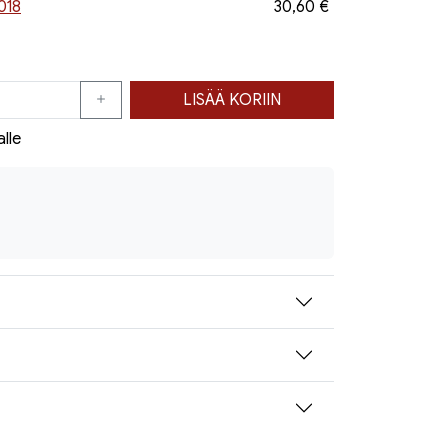
018
30,60 €
LISÄÄ KORIIN
alle