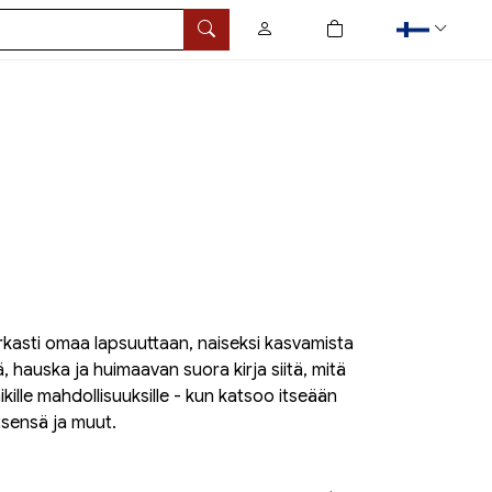
0
tuotetta ostoskorissa
Hae
rkasti omaa lapsuuttaan, naiseksi kasvamista
, hauska ja huimaavan suora kirja siitä, mitä
kille mahdollisuuksille - kun katsoo itseään
tsensä ja muut.