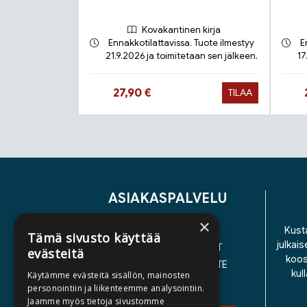
Kovakantinen kirja
Ennakkotilattavissa. Tuote ilmestyy
E
21.9.2026 ja toimitetaan sen jälkeen.
17
Hinta nyt
27,90 €
TILAA
Tuoteluettelon loppu
ASIAKASPALVELU
×
YHTEYSTIEDOT
Kusta
Tämä sivusto käyttää
julkais
YLEISET TOIMITUSEHDOT
evästeitä
koos
SAAVUTETTAVUUSSELOSTE
kul
Käytämme evästeitä sisällön, mainosten
TIETOSUOJASELOSTE
personointiin ja liikenteemme analysointiin.
Jaamme myös tietoja sivustomme