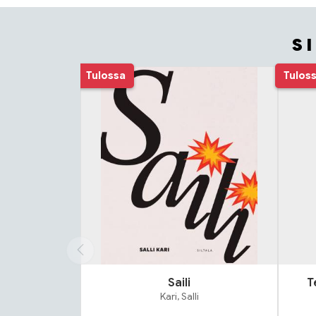
S
Tuoteluettelon alku
Tulossa
Tulos
Saili
T
Kari, Salli