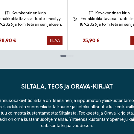
Kovakantinen kirja
Kovakantinen kirja
nnakkotilattavissa. Tuote ilmestyy
Ennakkotilattavissa. Tuote il
.9.2026 ja toimitetaan sen jälkeen.
18.9.2026 ja toimitetaan sen j
Hinta nyt
Hinta nyt
28,90 €
25,90 €
TILAA
SILTALA, TEOS ja ORAVA-KIRJAT
nnusosakeyhtiö Siltala on itsenäinen ja riippumaton yleiskustantamo
ee laadukasta suomenkielistä kauno- ja tietokirjallisuutta kaikenikäisill
tuu kolmesta kustantamosta: Siltalasta, Teoksesta ja Orava-kirjoista, j
lakin on oma kustannusohjelmansa. Yhteensä kustantamoperhe julka
satakunta kirjaa vuodessa.