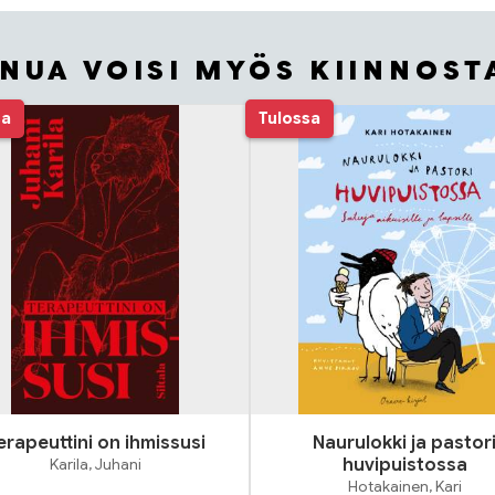
INUA VOISI MYÖS KIINNOST
sa
Tulossa
erapeuttini on ihmissusi
Naurulokki ja pastor
Karila, Juhani
huvipuistossa
Hotakainen, Kari