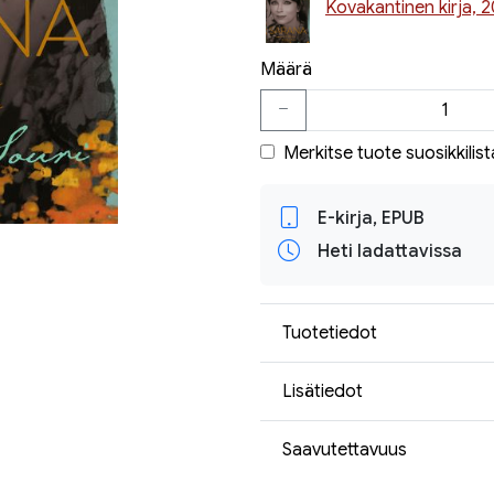
Kovakantinen kirja, 2
Määrä
Merkitse tuote suosikkilist
E-kirja, EPUB
Heti ladattavissa
Tuotetiedot
Lisätiedot
Saavutettavuus