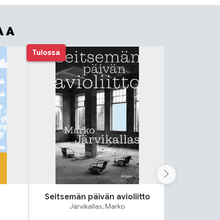
AA
Tulossa
i
Seitsemän päivän avioliitto
Lok
Järvikallas, Marko
S