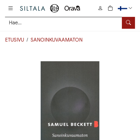
Pääsisältö
0
tuotetta osto
Hae
ETUSIVU
SANOINKUVAAMATON