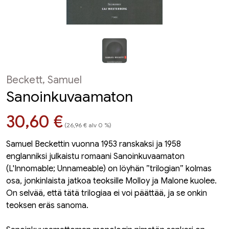
Beckett, Samuel
Sanoinkuvaamaton
Hinta nyt
30,60 €
(26,96 € alv 0 %)
Samuel Beckettin vuonna 1953 ranskaksi ja 1958
englanniksi julkaistu romaani Sanoinkuvaamaton
(L'Innomable; Unnameable) on löyhän ”trilogian” kolmas
osa, jonkinlaista jatkoa teoksille Molloy ja Malone kuolee.
On selvää, että tätä trilogiaa ei voi päättää, ja se onkin
teoksen eräs sanoma.