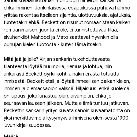
Sanoinkuvaamattoman monologin nimetön sankari on
ehkä ihminen. Jonkinlaisessa epäpaikassa puhuva hahmo
yrittää rakentaa itselleen sijaintia, ulottuvuuksia, ajatuksia,
tunteitakin ehkä. Beckett on riisunut romaanistaan kaiken
romaanimaisen: juonta ei ole, ei tunnistettavaa tilaa,
sivuhenkilöt Mahood ja Mato saattavat hyvinkin olla
puhujan kielen tuotosta - kuten tämä itsekin.
Mitä jää jäljelle? Kirjan sankarin tukehduttavasta
tilanteesta löytää huumoria, riemua ja lohtua, niin
ankarasti Beckett pyrkii kohti ainakin erästä totuutta
ihmisestä. Beckett etsii ja löytää ihmeellisen paikan kielen,
ihmisen ja olemassaolon välissä. Hiljaisuus, ehkä kuolema,
on lupaus, joka lunastuu pian, aivan pian, ehkä jo
seuraavan lauseen jälkeen. Mutta elämä tuntuu jatkuvan.
Beckettin sankarin yritys kuvata sanoin kuvaamatonta on
yksi merkittävimpiä kysymyksiä ihmisenä olemisesta 1900-
luvun kirjallisuudessa.
Määrä