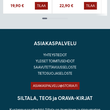
Hinta nyt
Hinta nyt
19,90 €
22,90 €
TILAA
TILAA
Tuoteluettelon loppu
ASIAKASPALVELU
YHTEYSTIEDOT
YLEISET TOIMITUSEHDOT
SAAVUTETTAVUUSSELOSTE
TIETOSUOJASELOSTE
ASIAKASPALVELU@STORIA.FI
SILTALA, TEOS ja ORAVA-KIRJAT
Kustannusosakeyhtiö Siltala on itsenäinen ja riippumaton