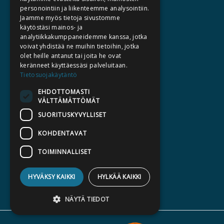
TIETOA MEISTÄ
personointiin ja liikenteemme analysointiin.
Jaamme myös tietoja sivustomme
TEKIJÄT
käytöstäsi mainos- ja
KATALOGIT
analytiikkakumppaneidemme kanssa, jotka
voivat yhdistää ne muihin tietoihin, jotka
AJANKOHTAISTA
olet heille antanut tai joita he ovat
keränneet käyttäessäsi palveluitaan.
HALUATKO KIRJAILIJAKSI
Tietosuojakäytäntö
KIRJA TILAUSTYÖNÄ
EHDOTTOMASTI
VÄLTTÄMÄTTÖMÄT
MEDIALLE
SUORITUSKYVYLLISET
LASKUTUSOSOITTEET
KOHDENTAVAT
SILTALA.FI
TOIMINNALLISET
E-JA ÄÄNIKIRJAT
ENNAKKOTILATTAVAT
HYVÄKSY KAIKKI
HYLKÄÄ KAIKKI
LAHJAKORTTI
NÄYTÄ TIEDOT