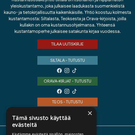
yleiskustantamo, joka julkaisee laadukasta suomenkielistä
kauno- ja tietokirjallisuutta kaikenikäisille. Yhtiö koostuu kolmesta
kustantamosta: Siltalasta, Teoksesta ja Orava-kirjoista, joilla
kullakin on oma kustannusohjelmansa. Yhteensä
kustantamoperhe julkaisee satakunta kirjaa vuodessa.
TILAA UUTISKIRJE
SILTALA - TUTUSTU
ORAVA-KIRJAT - TUTUSTU
TEOS - TUTUSTU
×
Tämä sivusto käyttää
evästeitä
Käytämme evästeitä sisällön, mainosten