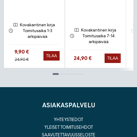
Kovakantinen kirja
Kovakantinen kirja
Toimitusaika 1-3
Toimitusaika 7-14
arkipäivää
arkipäivää
Hinta nyt
9,90 €
TILAA
Hinta nyt
24,90 €
TILAA
Hinta aiemmin
24,90 €
Tuoteluettelon loppu
ASIAKASPALVELU
YHTEYSTIEDOT
YLEISET TOIMITUSEHDOT
SAAVUTETTAVUUSSELOSTE