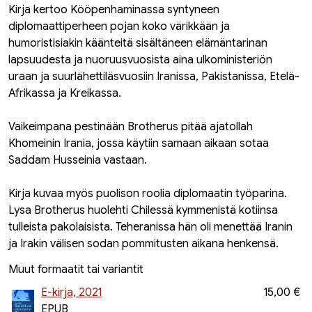
Kirja kertoo Kööpenhaminassa syntyneen
diplomaattiperheen pojan koko värikkään ja
humoristisiakin käänteitä sisältäneen elämäntarinan
lapsuudesta ja nuoruusvuosista aina ulkoministeriön
uraan ja suurlähettiläsvuosiin Iranissa, Pakistanissa, Etelä-
Afrikassa ja Kreikassa.
Vaikeimpana pestinään Brotherus pitää ajatollah
Khomeinin Irania, jossa käytiin samaan aikaan sotaa
Saddam Husseinia vastaan.
Kirja kuvaa myös puolison roolia diplomaatin työparina.
Lysa Brotherus huolehti Chilessä kymmenistä kotiinsa
tulleista pakolaisista. Teheranissa hän oli menettää Iranin
ja Irakin välisen sodan pommitusten aikana henkensä.
Muut formaatit tai variantit
E-kirja, 2021
15,00 €
EPUB