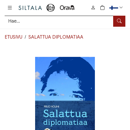
Pääsisältö
0
tuotetta osto
Hae
ETUSIVU
SALATTUA DIPLOMATIAA