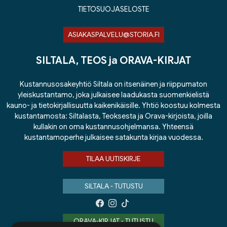
TIETOSUOJASELOSTE
ASIAKASPALVELU@STORIA.FI
SILTALA, TEOS ja ORAVA-KIRJAT
Kustannusosakeyhtiö Siltala on itsenäinen ja riippumaton
yleiskustantamo, joka julkaisee laadukasta suomenkielistä
kauno- ja tietokirjallisuutta kaikenikäisille. Yhtiö koostuu kolmesta
kustantamosta: Siltalasta, Teoksesta ja Orava-kirjoista, joilla
kullakin on oma kustannusohjelmansa. Yhteensä
kustantamoperhe julkaisee satakunta kirjaa vuodessa.
TILAA UUTISKIRJE
SILTALA - TUTUSTU
ORAVA-KIRJAT - TUTUSTU