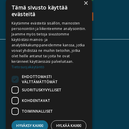
×
Tämä sivusto käyttää
evästeitä
TEOS - TUTUSTU
Käytämme evästeitä sisällön, mainosten
personointiin ja liikenteemme analysointiin.
Jaamme myös tietoja sivustomme
käytöstäsi mainos- ja
analytiikkakumppaneidemme kanssa, jotka
TIETOA MEISTÄ
voivat yhdistää ne muihin tietoihin, jotka
olet heille antanut tai joita he ovat
TEKIJÄT
keränneet käyttäessäsi palveluitaan.
KATALOGIT
Tietosuojakäytäntö
AJANKOHTAISTA
EHDOTTOMASTI
VÄLTTÄMÄTTÖMÄT
SUORITUSKYVYLLISET
HALUATKO KIRJAILIJAKSI
KIRJA TILAUSTYÖNÄ
KOHDENTAVAT
MEDIALLE
TOIMINNALLISET
LASKUTUSOSOITTEET
HYVÄKSY KAIKKI
HYLKÄÄ KAIKKI