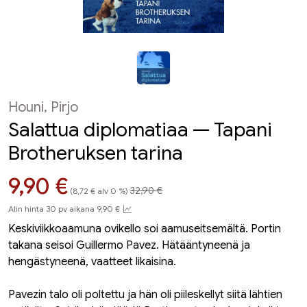
Houni, Pirjo
Salattua diplomatiaa — Tapani
Brotheruksen tarina
Hinta aiemmin
Hinta nyt
9,90 €
32,90 €
(8,72 € alv 0 %)
Alin hinta 30 pv aikana 9,90 €
Keskiviikkoaamuna ovikello soi aamuseitsemältä. Portin
takana seisoi Guillermo Pavez. Hätääntyneenä ja
hengästyneenä, vaatteet likaisina.
Pavezin talo oli poltettu ja hän oli piileskellyt siitä lähtien