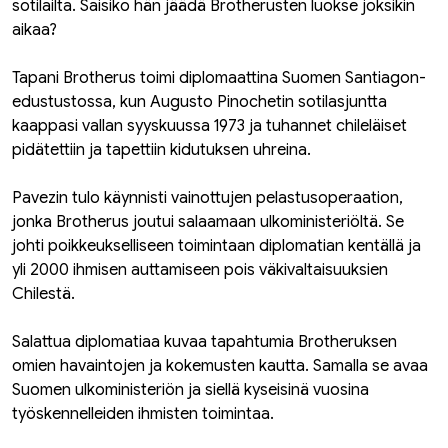
sotilailta. Saisiko hän jäädä Brotherusten luokse joksikin
aikaa?
Tapani Brotherus toimi diplomaattina Suomen Santiagon-
edustustossa, kun Augusto Pinochetin sotilasjuntta
kaappasi vallan syyskuussa 1973 ja tuhannet chileläiset
pidätettiin ja tapettiin kidutuksen uhreina.
Pavezin tulo käynnisti vainottujen pelastusoperaation,
jonka Brotherus joutui salaamaan ulkoministeriöltä. Se
johti poikkeukselliseen toimintaan diplomatian kentällä ja
yli 2000 ihmisen auttamiseen pois väkivaltaisuuksien
Chilestä.
Salattua diplomatiaa kuvaa tapahtumia Brotheruksen
omien havaintojen ja kokemusten kautta. Samalla se avaa
Suomen ulkoministeriön ja siellä kyseisinä vuosina
työskennelleiden ihmisten toimintaa.