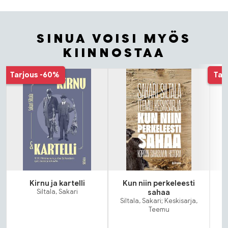
SINUA VOISI MYÖS
KIINNOSTAA
Tuoteluettelon alku
Tarjous
-60%
Tar
Kirnu ja kartelli
Kun niin perkeleesti
Siltala, Sakari
sahaa
Si
Siltala, Sakari; Keskisarja,
Teemu
K