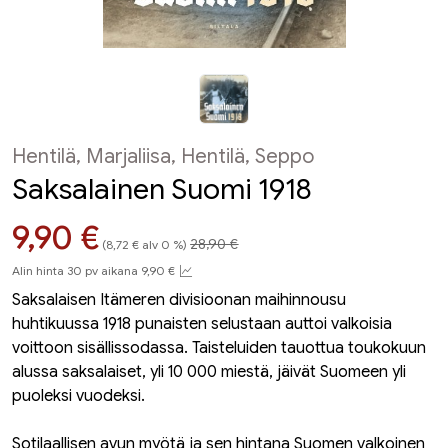
Hentilä, Marjaliisa, Hentilä, Seppo
Saksalainen Suomi 1918
Hinta aiemmin
Hinta nyt
9,90 €
28,90 €
(8,72 € alv 0 %)
Alin hinta 30 pv aikana 9,90 €
Saksalaisen Itämeren divisioonan maihinnousu
huhtikuussa 1918 punaisten selustaan auttoi valkoisia
voittoon sisällissodassa. Taisteluiden tauottua toukokuun
alussa saksalaiset, yli 10 000 miestä, jäivät Suomeen yli
puoleksi vuodeksi.
Sotilaallisen avun myötä ja sen hintana Suomen valkoinen