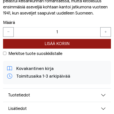
pelastui keisarikunnan romahtaessa, mutta kiitollisuus
ensimmäisiä aseveljiä kohtaan kantoi jatkumona vuoteen
1941, kun aseveljet saapuivat uudelleen Suomeen.
Määrä
LISÄÄ KORIIN
Merkitse tuote suosikkilistalle
Kovakantinen kirja
Toimitusaika 1-3 arkipäivää
Tuotetiedot
Lisätiedot