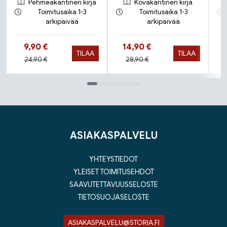
Pehmeäkantinen kirja
Kovakantinen kirja
Toimitusaika 1-3
Toimitusaika 1-3
arkipäivää
arkipäivää
Hinta nyt
Hinta nyt
9,90 €
14,90 €
TILAA
TILAA
Hinta aiemmin
Hinta aiemmin
24,90 €
28,90 €
Tuoteluettelon loppu
ASIAKASPALVELU
YHTEYSTIEDOT
YLEISET TOIMITUSEHDOT
SAAVUTETTAVUUSSELOSTE
TIETOSUOJASELOSTE
ASIAKASPALVELU@STORIA.FI