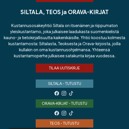
SILTALA, TEOS ja ORAVA-KIRJAT
Kustannusosakeyhtiö Siltala on itsenäinen ja riippumaton
yleiskustantamo, joka julkaisee laadukasta suomenkielistä
kauno- ja tietokirjallisuutta kaikenikäisille. Yhtiö koostuu kolmesta
kustantamosta: Siltalasta, Teoksesta ja Orava-kirjoista, joilla
kullakin on oma kustannusohjelmansa. Yhteensä
kustantamoperhe julkaisee satakunta kirjaa vuodessa.
TILAA UUTISKIRJE
SILTALA - TUTUSTU
ORAVA-KIRJAT - TUTUSTU
TEOS - TUTUSTU