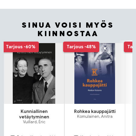
SINUA VOISI MYÖS
KIINNOSTAA
Tuoteluettelon alku
Tarjous
-60%
Tarjous
-48%
Tar
Kunniallinen
Rohkea kauppajätti
J
vetäytyminen
Komulainen, Anitra
Vuillard, Éric