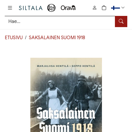
Pääsisältö
0
tuotetta osto
Hae
ETUSIVU
SAKSALAINEN SUOMI 1918