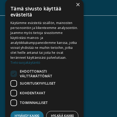
×
Tämä sivusto käyttää
evästeitä
Käytämme evästeitä sisällön, mainosten
TIETOA MEISTÄ
personointiin ja liikenteemme analysointiin.
Jaamme myös tietoja sivustomme
TEKIJÄT
käytöstäsi mainos- ja
KATALOGIT
analytiikkakumppaneidemme kanssa, jotka
voivat yhdistää ne muihin tietoihin, jotka
AJANKOHTAISTA
olet heille antanut tai joita he ovat
keränneet käyttäessäsi palveluitaan.
HALUATKO KIRJAILIJAKSI
Tietosuojakäytäntö
KIRJA TILAUSTYÖNÄ
EHDOTTOMASTI
VÄLTTÄMÄTTÖMÄT
MEDIALLE
SUORITUSKYVYLLISET
LASKUTUSOSOITTEET
KOHDENTAVAT
SILTALA.FI
TOIMINNALLISET
E-JA ÄÄNIKIRJAT
ENNAKKOTILATTAVAT
HYVÄKSY KAIKKI
HYLKÄÄ KAIKKI