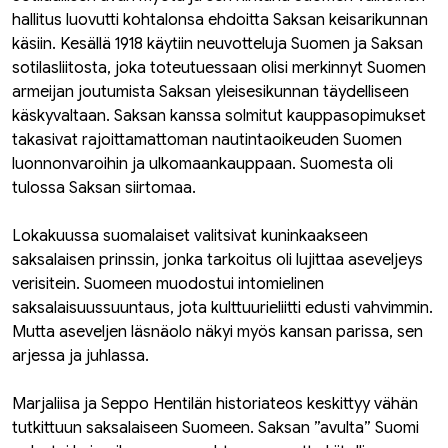
hallitus luovutti kohtalonsa ehdoitta Saksan keisarikunnan
käsiin. Kesällä 1918 käytiin neuvotteluja Suomen ja Saksan
sotilasliitosta, joka toteutuessaan olisi merkinnyt Suomen
armeijan joutumista Saksan yleisesikunnan täydelliseen
käskyvaltaan. Saksan kanssa solmitut kauppasopimukset
takasivat rajoittamattoman nautintaoikeuden Suomen
luonnonvaroihin ja ulkomaankauppaan. Suomesta oli
tulossa Saksan siirtomaa.
Lokakuussa suomalaiset valitsivat kuninkaakseen
saksalaisen prinssin, jonka tarkoitus oli lujittaa aseveljeys
verisitein. Suomeen muodostui intomielinen
saksalaisuussuuntaus, jota kulttuurieliitti edusti vahvimmin.
Mutta aseveljen läsnäolo näkyi myös kansan parissa, sen
arjessa ja juhlassa.
Marjaliisa ja Seppo Hentilän historiateos keskittyy vähän
tutkittuun saksalaiseen Suomeen. Saksan ”avulta” Suomi