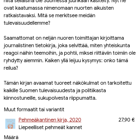
niitä sellaisina ole Suomessa juurikaan käsitelty. Nyt ne
ovat kaatumassa nimenomaan nuorten aikuisten
ratkaistavaksi. Mitä se merkitsee meidän
tulevaisuudellemme?
Saamattomat on neljän nuoren toimittajan kirjoittama
journalistinen tietokirja, joka selvittää, miten yhteiskunta
reagoi näihin teemoihin, ja pohtii, miksei riittäviin toimiin ole
ryhdytty aiemmin. Kaiken yllä leijuu kysymys: onko tämä
reilua?
Tämän kirjan avaamat tuoreet näkökulmat on tarkoitettu
kaikille Suomen tulevaisuudesta ja politiikasta
kiinnostuneille, sukupolvesta riippumatta.
Muut formaatit tai variantit
Pehmeäkantinen kirja, 2020
27,90 €
Liepeelliset pehmeät kannet
Määrä