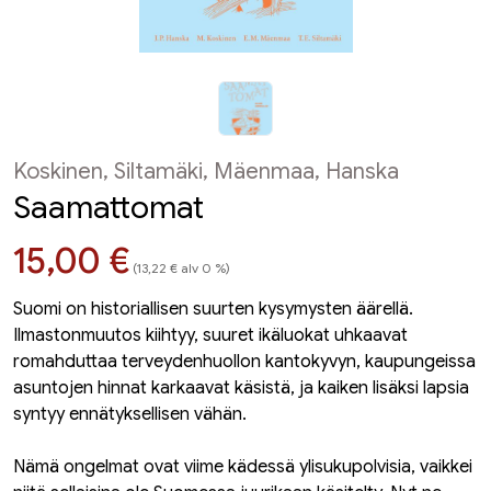
Koskinen, Siltamäki, Mäenmaa, Hanska
Saamattomat
Hinta nyt
15,00 €
(13,22 € alv 0 %)
Suomi on historiallisen suurten kysymysten äärellä.
Ilmastonmuutos kiihtyy, suuret ikäluokat uhkaavat
romahduttaa terveydenhuollon kantokyvyn, kaupungeissa
asuntojen hinnat karkaavat käsistä, ja kaiken lisäksi lapsia
syntyy ennätyksellisen vähän.
Nämä ongelmat ovat viime kädessä ylisukupolvisia, vaikkei