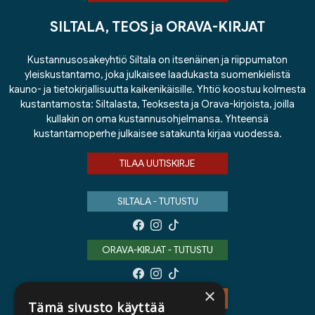
SILTALA, TEOS ja ORAVA-KIRJAT
Kustannusosakeyhtiö Siltala on itsenäinen ja riippumaton
yleiskustantamo, joka julkaisee laadukasta suomenkielistä
kauno- ja tietokirjallisuutta kaikenikäisille. Yhtiö koostuu kolmesta
kustantamosta: Siltalasta, Teoksesta ja Orava-kirjoista, joilla
kullakin on oma kustannusohjelmansa. Yhteensä
kustantamoperhe julkaisee satakunta kirjaa vuodessa.
TILAA UUTISKIRJE
SILTALA - TUTUSTU
ORAVA-KIRJAT - TUTUSTU
×
TEOS - TUTUSTU
Tämä sivusto käyttää