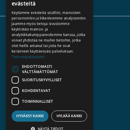
evästeitä
Käytämme evästeitä sisällön, mainosten
personointiin ja liikenteemme analysointiin.
Jaamme myös tietoja sivustomme
TIETOA MEISTÄ
käytöstäsi mainos- ja
analytiikkakumppaneidemme kanssa, jotka
TEKIJÄT
voivat yhdistää ne muihin tietoihin, jotka
KATALOGIT
olet heille antanut tai joita he ovat
keränneet käyttäessäsi palveluitaan.
AJANKOHTAISTA
Tietosuojakäytäntö
EHDOTTOMASTI
HALUATKO KIRJAILIJAKSI
VÄLTTÄMÄTTÖMÄT
KIRJA TILAUSTYÖNÄ
SUORITUSKYVYLLISET
MEDIALLE
KOHDENTAVAT
LASKUTUSOSOITTEET
TOIMINNALLISET
SILTALA.FI
HYVÄKSY KAIKKI
HYLKÄÄ KAIKKI
E-JA ÄÄNIKIRJAT
ENNAKKOTILATTAVAT
NÄYTÄ TIEDOT