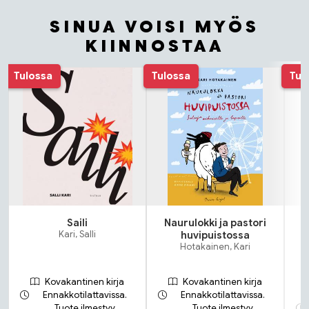
SINUA VOISI MYÖS
KIINNOSTAA
Tuoteluettelon alku
Tulossa
Tulossa
Tul
Saili
Naurulokki ja pastori
Kari, Salli
huvipuistossa
Hotakainen, Kari
Kovakantinen kirja
Kovakantinen kirja
Ennakkotilattavissa.
Ennakkotilattavissa.
Tuote ilmestyy
Tuote ilmestyy