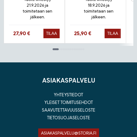
21.9.2026 ja
18.9.2026 ja
toimitetaan sen
toimitetaan sen
jälkeen.
jälkeen.
Hinta nyt
Hinta nyt
27,90 €
25,90 €
TILAA
TILAA
Tuoteluettelon loppu
ASIAKASPALVELU
YHTEYSTIEDOT
YLEISET TOIMITUSEHDOT
SAAVUTETTAVUUSSELOSTE
TIETOSUOJASELOSTE
ASIAKASPALVELU@STORIA.FI