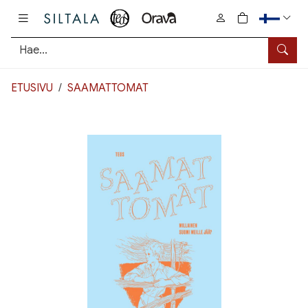
Pääsisältö
0
tuotetta osto
Hae
ETUSIVU
SAAMATTOMAT