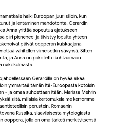
unamatkalle halki Euroopan juuri silloin, kun
autunut ja lentäminen mahdotonta. Gerardin
kia Anna yrittää sopeutua ajatukseen
piiri pienenee, ja tiivistyy lopulta yhteen
äkenöivät päivät oopperan kuiskaajana,
nettää vähitellen viimeisetkin sävynsä. Sitten
nta, ja Anna on pakotettu kohtaamaan
ta näkökulmasta.
uojahdellessaan Gerardilla on hyvää aikaa
ihdoin ymmärtää tämän Itä-Euroopasta kotoisin
en - ja omaa suhdettaan itään. Marissa Mehrin
ksiä siitä, millaisia kertomuksia me kerromme
antieteellisin perustein. Romaanin
htovana Rusalka, slaavilaisesta mytologiasta
in ooppera, jolla on oma tärkeä merkityksensä