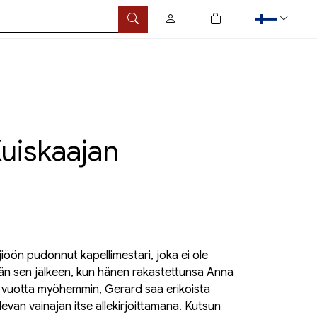
0
tuotetta ostoskorissa
Hae
uiskaajan
iöön pudonnut kapellimestari, joka ei ole
än sen jälkeen, kun hänen rakastettunsa Anna
en vuotta myöhemmin, Gerard saa erikoista
ulevan vainajan itse allekirjoittamana. Kutsun