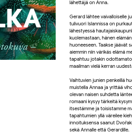
lähettäjä on Anna.
Gerard lähtee vaivalloiselle j
tulivuori Islannissa on purk
lähestyessä hautajaiskaupun
kuolemastaan, hänen elämänsä 
huoneeseen. Taakse jäävät s
aiemmin niin värikäs elämä me
tapahtuu jotakin odottamato
maailman vielä kerran uudes
Vaihtuvien junien penkeillä h
muistella Annaa ja yrittää v
olevan naisen suhdetta länte
romaani kysyy tärkeitä kysymy
itsestämme ja toisistamme ma
tapahtumien yllä väreilee kie
innoituksensa saanut Dvořak
sekä Annalle että Gerardille.