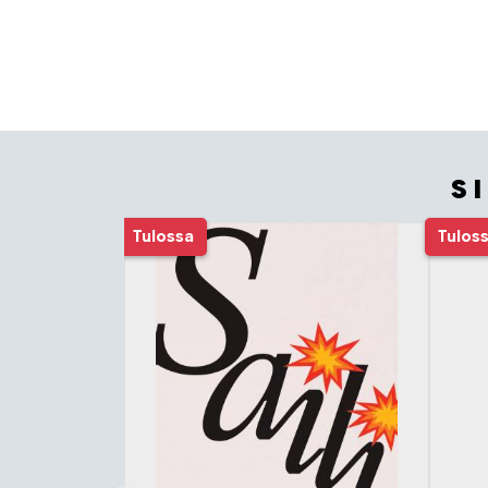
S
Tuoteluettelon alku
Tulossa
Tulos