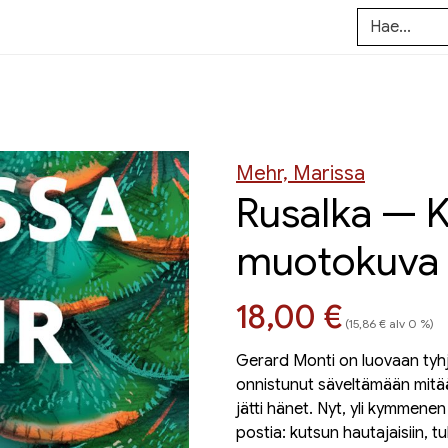
Mehr, Marissa
Rusalka — K
muotokuva
Hinta nyt
18,00 €
(15,86 € alv 0 %)
Gerard Monti on luovaan tyhj
onnistunut säveltämään mitä
jätti hänet. Nyt, yli kymmen
postia: kutsun hautajaisiin, t