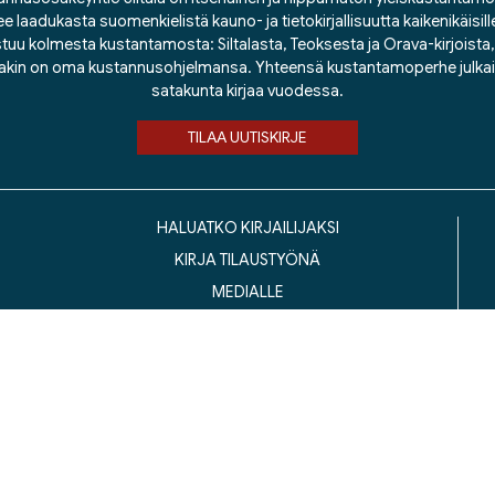
ee laadukasta suomenkielistä kauno- ja tietokirjallisuutta kaikenikäisill
tuu kolmesta kustantamosta: Siltalasta, Teoksesta ja Orava-kirjoista, j
lakin on oma kustannusohjelmansa. Yhteensä kustantamoperhe julka
satakunta kirjaa vuodessa.
TILAA UUTISKIRJE
HALUATKO KIRJAILIJAKSI
KIRJA TILAUSTYÖNÄ
MEDIALLE
LASKUTUSOSOITTEET