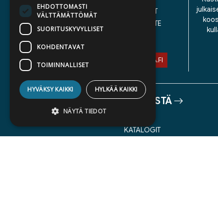
EHDOTTOMASTI
julkais
YLEISET TOIMITUSEHDOT
VÄLTTÄMÄTTÖMÄT
koos
SAAVUTETTAVUUSSELOSTE
SUORITUSKYVYLLISET
kul
TIETOSUOJASELOSTE
KOHDENTAVAT
ASIAKASPALVELU@STORIA.FI
TOIMINNALLISET
HYVÄKSY KAIKKI
HYLKÄÄ KAIKKI
TIETOA MEISTÄ
NÄYTÄ TIEDOT
TEKIJÄT
KATALOGIT
AJANKOHTAISTA
Ehdottomasti välttämättömät
Suorituskyvylliset
Kohdentavat
Toiminnalliset
Ehdottomasti välttämättömät evästeet
mahdollistavat verkkosivuston
perustoiminnot, kuten käyttäjän
kirjautumisen ja tilinhallinnan. Sivustoa ei