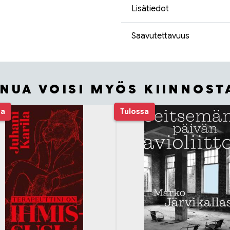
Lisätiedot
Saavutettavuus
INUA VOISI MYÖS KIINNOST
sa
Tulossa