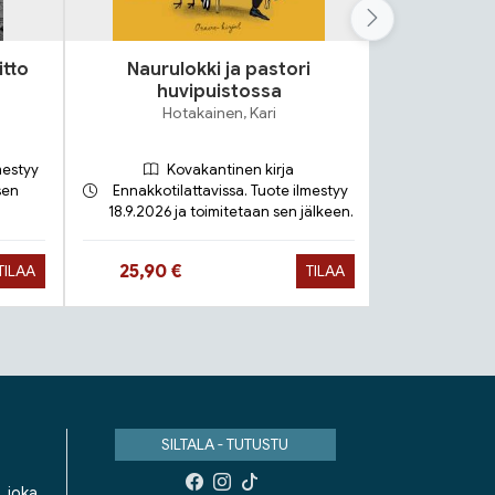
itto
Naurulokki ja pastori
Lok
huvipuistossa
S
Hotakainen, Kari
mestyy
Kovakantinen kirja
sen
Ennakkotilattavissa. Tuote ilmestyy
18.9.2026 ja toimitetaan sen jälkeen.
Toimit
Hinta nyt
Hinta 
25,90 €
9,90 €
TILAA
TILAA
SILTALA - TUTUSTU
, joka