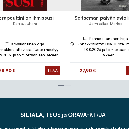
erapeuttini on ihmissusi
Seitsemän päivän avioli
Karila, Juhani
Järvikallas, Marko
Pehmeäkantinen kirja
Kovakantinen kirja
Ennakkotilattavissa. Tuote il
nnakkotilattavissa. Tuote ilmestyy
28.8.2026 ja toimitetaan 
.9.2026 ja toimitetaan sen jälkeen.
jälkeen.
Hinta nyt
Hinta nyt
28,90 €
27,90 €
TILAA
SILTALA, TEOS ja ORAVA-KIRJAT
nnusosakeyhtiö Siltala on itsenäinen ja riippumaton yleiskustantamo