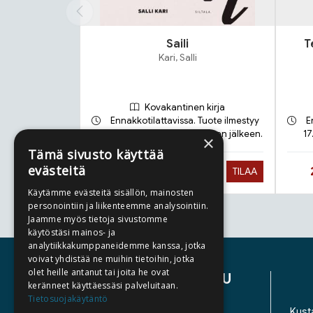
Saili
T
Kari, Salli
Kovakantinen kirja
Ennakkotilattavissa. Tuote ilmestyy
E
21.9.2026 ja toimitetaan sen jälkeen.
17
×
Tämä sivusto käyttää
evästeitä
Hinta nyt
27,90 €
TILAA
Käytämme evästeitä sisällön, mainosten
personointiin ja liikenteemme analysointiin.
Jaamme myös tietoja sivustomme
Tuoteluettelon loppu
käytöstäsi mainos- ja
analytiikkakumppaneidemme kanssa, jotka
voivat yhdistää ne muihin tietoihin, jotka
olet heille antanut tai joita he ovat
ASIAKASPALVELU
keränneet käyttäessäsi palveluitaan.
Tietosuojakäytäntö
YHTEYSTIEDOT
Kusta