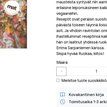
mausteista syntyvät niin aamiai
erilaisine leipomuksineen kaiki
vegaaneihin.
Reseptit ovat peräisin suosit
päivästä toiseen täynnä ilois
asti. Ja vihdoin ravintolan o
ihastelluimmat reseptinsä kaik
hän on laatinut yhdessä ruok
Emma Sarpaniemen kanssa.
Siispä hyvää Ruokaa, kiitos!
Määrä
Merkitse tuote suosikkilist
Kovakantinen kirja
Toimitusaika 1-3 ark