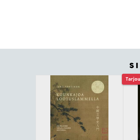
S
Tuoteluettelon alku
Tarjo