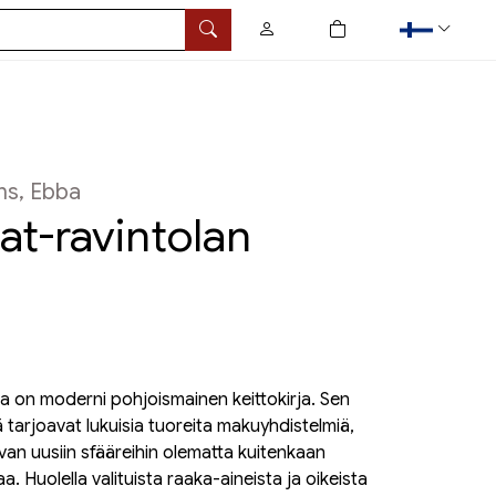
0
tuotetta ostoskorissa
Hae
ns, Ebba
t-ravintolan
la on moderni pohjoismainen keittokirja. Sen
 tarjoavat lukuisia tuoreita makuyhdistelmiä,
van uusiin sfääreihin olematta kuitenkaan
a. Huolella valituista raaka-aineista ja oikeista