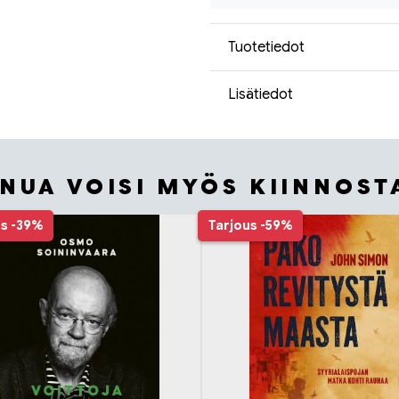
Tuotetiedot
Lisätiedot
INUA VOISI MYÖS KIINNOST
us
-39%
Tarjous
-59%