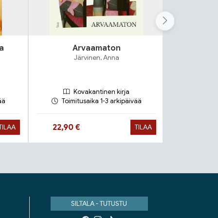
a
Arvaamaton
T
Järvinen, Anna
Åkesson, Mi
Kovakantinen kirja
Ko
ää
Toimitusaika 1-3 arkipäivää
Toimit
Hinta nyt
Hinta n
22,90 €
15,90 €
TILAA
TILAA
SILTALA - TUTUSTU