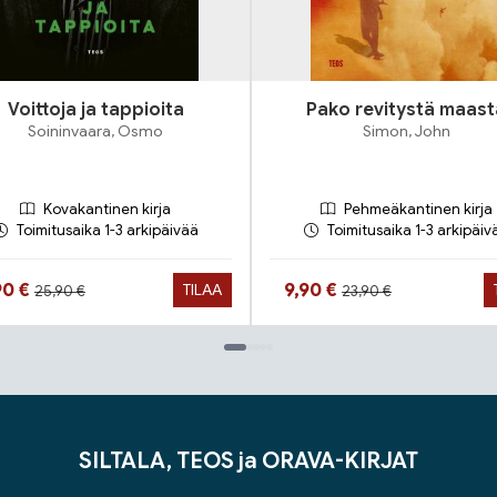
Voittoja ja tappioita
Pako revitystä maast
Soininvaara, Osmo
Simon, John
Kovakantinen kirja
Pehmeäkantinen kirja
Toimitusaika 1-3 arkipäivää
Toimitusaika 1-3 arkipäiv
Hinta aiemmin
Hinta aiemmin
ta nyt
Hinta nyt
90 €
9,90 €
TILAA
25,90 €
23,90 €
SILTALA, TEOS ja ORAVA-KIRJAT