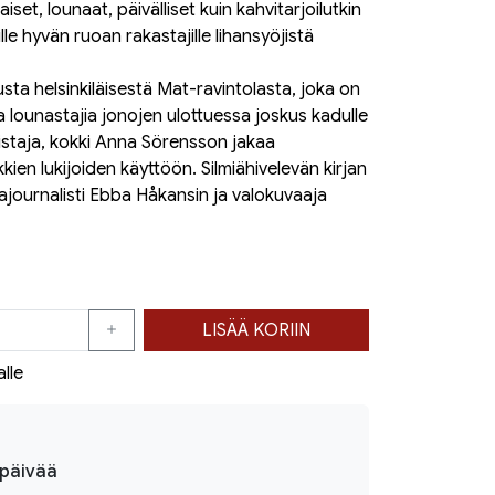
set, lounaat, päivälliset kuin kahvitarjoilutkin
lle hyvän ruoan rakastajille lihansyöjistä
usta helsinkiläisestä Mat-ravintolasta, joka on
ia lounastajia jonojen ulottuessa joskus kadulle
mistaja, kokki Anna Sörensson jakaa
kien lukijoiden käyttöön. Silmiähivelevän kirjan
ajournalisti Ebba Håkansin ja valokuvaaja
LISÄÄ KORIIN
alle
ipäivää