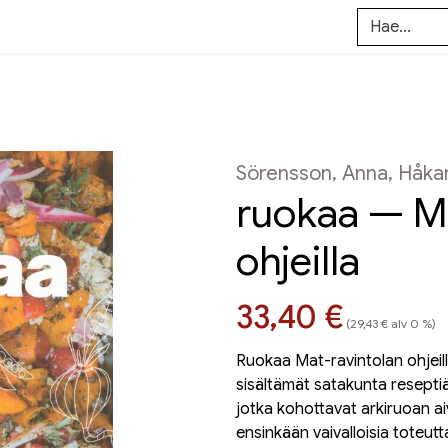
Sörensson, Anna, Håka
ruokaa — Ma
ohjeilla
Hinta nyt
33,40 €
(29,43 € alv 0 %)
Ruokaa Mat-ravintolan ohjeil
sisältämät satakunta reseptiä
jotka kohottavat arkiruoan ai
ensinkään vaivalloisia toteutta