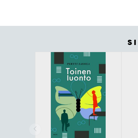
S
Tuoteluettelon alku