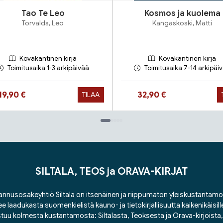
Tao Te Leo
Kosmos ja kuolema
Torvalds, Leo
Kangaskoski, Matti
Kovakantinen kirja
Kovakantinen kirja
Toimitusaika 1-3 arkipäivää
Toimitusaika 7-14 arkipäi
Hinta nyt
Hinta nyt
19,90 €
32,90 €
TILAA
SILTALA, TEOS ja ORAVA-KIRJAT
nnusosakeyhtiö Siltala on itsenäinen ja riippumaton yleiskustantamo
ee laadukasta suomenkielistä kauno- ja tietokirjallisuutta kaikenikäisill
tuu kolmesta kustantamosta: Siltalasta, Teoksesta ja Orava-kirjoista, j