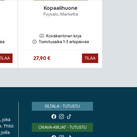
Kopaalihuone
Viimeinen
Pyysalo, Marketta
Kovakantinen kirja
Ko
vää
Toimitusaika 1-3 arkipäivää
Toimit
Hinta nyt
Hinta n
27,90 €
19,90 €
TILAA
TILAA
SILTALA - TUTUSTU
, joka
e. Yhtiö
ORAVA-KIRJAT - TUTUSTU
oilla