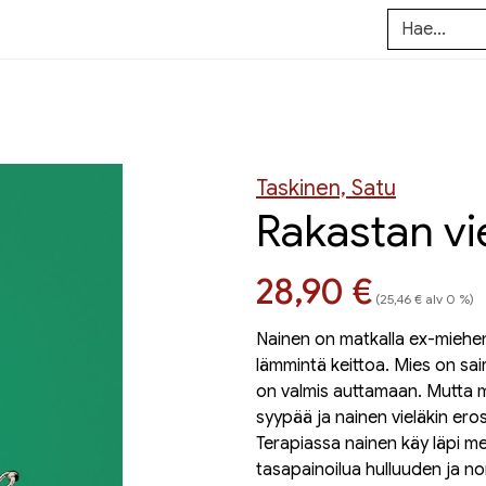
Taskinen, Satu
Rakastan vi
Hinta nyt
28,90 €
(25,46 € alv 0 %)
Nainen on matkalla ex-miehen
lämmintä keittoa. Mies on sai
on valmis auttamaan. Mutta m
syypää ja nainen vieläkin eros
Terapiassa nainen käy läpi 
tasapainoilua hulluuden ja nor