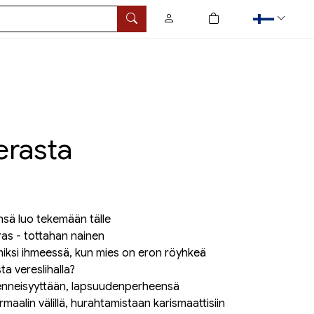
0
tuotetta ostoskorissa
Hae
erasta
sä luo tekemään tälle
ras - tottahan nainen
iksi ihmeessä, kun mies on eron röyhkeä
ta vereslihalla?
menneisyyttään, lapsuudenperheensä
maalin välillä, hurahtamistaan karismaattisiin