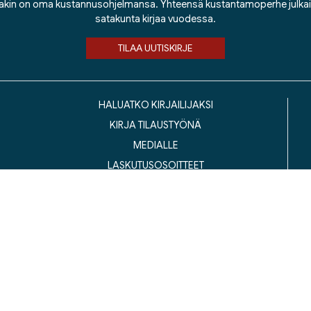
lakin on oma kustannusohjelmansa. Yhteensä kustantamoperhe julka
satakunta kirjaa vuodessa.
TILAA UUTISKIRJE
HALUATKO KIRJAILIJAKSI
KIRJA TILAUSTYÖNÄ
MEDIALLE
LASKUTUSOSOITTEET
ustannusosakeyhtiö Siltala, Suvilahdenkatu 7, 00500 Helsinki
© 2026 Silta