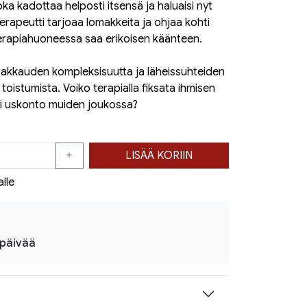
oka kadottaa helposti itsensä ja haluaisi nyt
erapeutti tarjoaa lomakkeita ja ohjaa kohti
 terapiahuoneessa saa erikoisen käänteen.
 rakkauden kompleksisuutta ja läheissuhteiden
toistumista. Voiko terapialla fiksata ihmisen
si uskonto muiden joukossa?
LISÄÄ KORIIN
alle
ipäivää