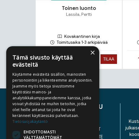
Toinen luonto
Lassila, Pertti
Kovakantinen kirja
Toimitusaika 1-3 arkipäivää
×
Tämä sivusto käyttää
Hinta nyt
19,90 €
TILAA
evästeitä
Käytämme evästeitä sisällön, mainosten
personointiin ja liikenteemme analysointiin.
Tuoteluettelon loppu
Jaamme myös tietoja sivustomme
käytöstäsi mainos- ja
analytiikkakumppaneidemme kanssa, jotka
voivat yhdistää ne muihin tietoihin, jotka
ASIAKASPALVELU
olet heille antanut tai joita he ovat
keränneet käyttäessäsi palveluitaan.
YHTEYSTIEDOT
Kusta
Tietosuojakäytäntö
julkais
YLEISET TOIMITUSEHDOT
EHDOTTOMASTI
koos
SAAVUTETTAVUUSSELOSTE
VÄLTTÄMÄTTÖMÄT