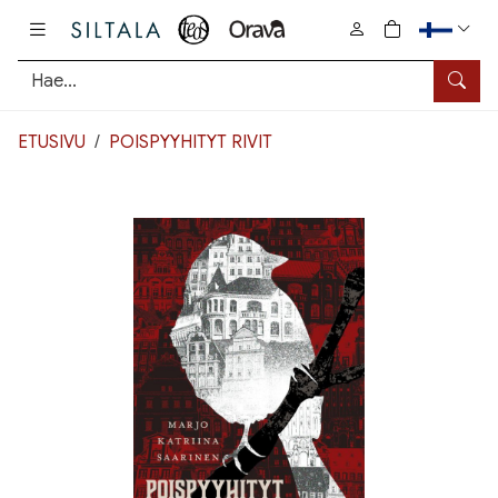
Pääsisältö
0
tuotetta osto
Hae
ETUSIVU
POISPYYHITYT RIVIT