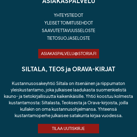
ASIAKASPALVELU
YHTEYSTIEDOT
YLEISET TOIMITUSEHDOT
SAAVUTETTAVUUSSELOSTE
TIETOSUOJASELOSTE
ASIAKASPALVELU@STORIA.FI
SILTALA, TEOS ja ORAVA-KIRJAT
Kustannusosakeyhtiö Siltala on itsenäinen ja riippumaton
yleiskustantamo, joka julkaisee laadukasta suomenkielistä
kauno- ja tietokirjallisuutta kaikenikäisille. Yhtiö koostuu kolmesta
kustantamosta: Siltalasta, Teoksesta ja Orava-kirjoista, joilla
kullakin on oma kustannusohjelmansa. Yhteensä
kustantamoperhe julkaisee satakunta kirjaa vuodessa.
TILAA UUTISKIRJE