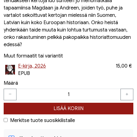
tehdäkseen kertoja luo suhteen jo menomatkalla
tapaamiinsa Magdaan ja Andreen, joiden työ, puhe ja
vartalot sekoittuvat kertojan mielessä niin Suomen,
Latvian kuin koko Euroopan historiaan. Onko heistä
yhdenkään taide muuta kuin lohtua turtumusta vastaan,
onko rakastuminen pelkkä pakopaikka historiattomuuden
edessä?
Muut formaatit tai variantit
E-kirja, 2026
15,00 €
EPUB
Määrä
LISÄÄ KORIIN
Merkitse tuote suosikkilistalle