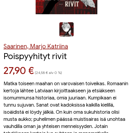
Saarinen, Marjo Katriina
Poispyyhityt rivit
Hinta nyt
27,90 €
(24,58 € alv 0 %)
Matka toiseen maahan on varovaisen toiveikas. Romaanin
kertoja lähtee Latviaan kirjoittaakseen ja etsiäkseen
isomummunsa historiaa, omia juuriaan. Kumpikaan ei
tunnu sujuvan. Sanat ovat kadoksissa kaikilla kielillä,
isoäidistä ei löydy jälkiä. On kuin oma sukuhistoria olisi
musta aukko; puhelimen päässä muistisairas isä unohtaa
vauhdilla oman ja yhteisen menneisyyden. Jotain