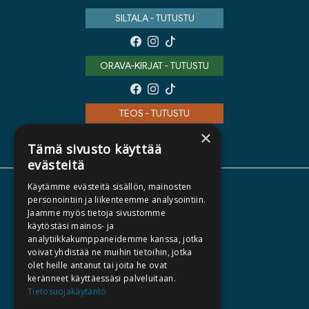
SILTALA - TUTUSTU
ORAVA-KIRJAT - TUTUSTU
TEOS - TUTUSTU
×
Tämä sivusto käyttää
evästeitä
Käytämme evästeitä sisällön, mainosten
TIETOA MEISTÄ
personointiin ja liikenteemme analysointiin.
Jaamme myös tietoja sivustomme
TEKIJÄT
käytöstäsi mainos- ja
KATALOGIT
analytiikkakumppaneidemme kanssa, jotka
voivat yhdistää ne muihin tietoihin, jotka
AJANKOHTAISTA
olet heille antanut tai joita he ovat
keränneet käyttäessäsi palveluitaan.
HALUATKO KIRJAILIJAKSI
Tietosuojakäytäntö