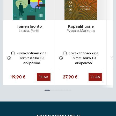
Toinen luonto
Kopaalihuone
Lassila, Pertti
Pyysalo, Marketta
Kovakantinen kirja
Kovakantinen kirja
Toimitusaika 1-3
Toimitusaika 1-3
arkipäivää
arkipäivää
Hinta nyt
Hinta nyt
19,90 €
27,90 €
TILAA
TILAA
Tuoteluettelon loppu