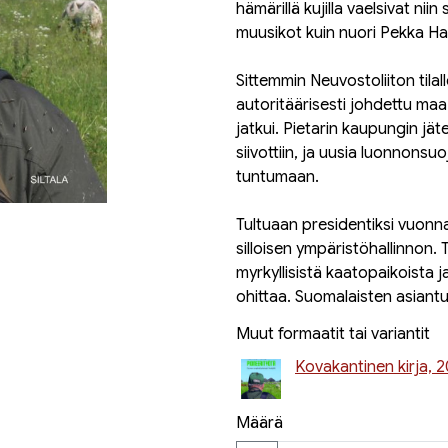
hämärillä kujilla vaelsivat nii
muusikot kuin nuori Pekka Ha
Sittemmin Neuvostoliiton tilall
autoritäärisesti johdettu maa.
jatkui. Pietarin kaupungin jä
siivottiin, ja uusia luonnonsu
tuntumaan.
Tultuaan presidentiksi vuonn
silloisen ympäristöhallinnon. 
myrkyllisistä kaatopaikoista ja
ohittaa. Suomalaisten asiant
Muut formaatit tai variantit
Kovakantinen kirja, 
Määrä