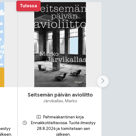
Tulossa
i
Seitsemän päivän avioliitto
Lok
Järvikallas, Marko
S
Pehmeäkantinen kirja
Ennakkotilattavissa. Tuote ilmestyy
mestyy
28.8.2026 ja toimitetaan sen
älkeen.
jälkeen.
Toimit