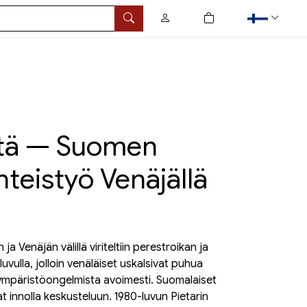
0
tuotetta ostoskorissa
Hae
ötä — Suomen
teistyö Venäjällä
 Venäjän välillä viriteltiin perestroikan ja
vulla, jolloin venäläiset uskalsivat puhua
ympäristöongelmista avoimesti. Suomalaiset
vat innolla keskusteluun. 1980-luvun Pietarin