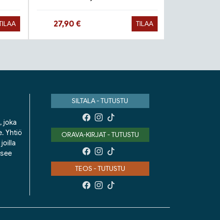
Hinta nyt
Hinta 
27,90 €
9,90 €
TILAA
TILAA
SILTALA - TUTUSTU
, joka
e. Yhtiö
ORAVA-KIRJAT - TUTUSTU
oilla
isee
TEOS - TUTUSTU