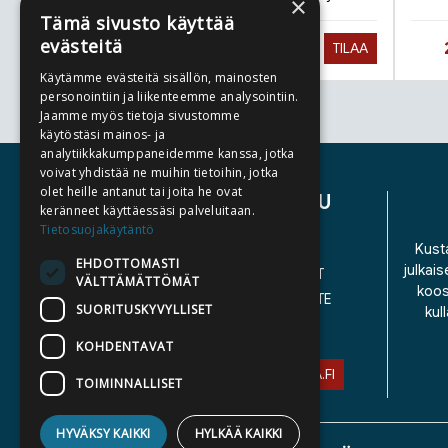
×
Tämä sivusto käyttää
evästeitä
Hinta nyt
27,90 €
TILAA
Käytämme evästeitä sisällön, mainosten
personointiin ja liikenteemme analysointiin.
Jaamme myös tietoja sivustomme
Tuoteluettelon loppu
käytöstäsi mainos- ja
analytiikkakumppaneidemme kanssa, jotka
voivat yhdistää ne muihin tietoihin, jotka
olet heille antanut tai joita he ovat
ASIAKASPALVELU
keränneet käyttäessäsi palveluitaan.
Tietosuojakäytäntö
YHTEYSTIEDOT
Kusta
EHDOTTOMASTI
julkais
YLEISET TOIMITUSEHDOT
VÄLTTÄMÄTTÖMÄT
koos
SAAVUTETTAVUUSSELOSTE
SUORITUSKYVYLLISET
kul
TIETOSUOJASELOSTE
KOHDENTAVAT
ASIAKASPALVELU@STORIA.FI
TOIMINNALLISET
HYVÄKSY KAIKKI
HYLKÄÄ KAIKKI