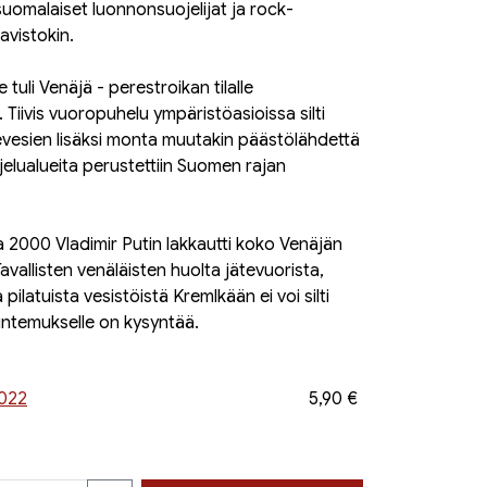
n suomalaiset luonnonsuojelijat ja rock-
avistokin.
e tuli Venäjä - perestroikan tilalle
 Tiivis vuoropuhelu ympäristöasioissa silti
tevesien lisäksi monta muutakin päästölähdettä
ojelualueita perustettiin Suomen rajan
a 2000 Vladimir Putin lakkautti koko Venäjän
Tavallisten venäläisten huolta jätevuorista,
 pilatuista vesistöistä Kremlkään ei voi silti
untemukselle on kysyntää.
2022
5,90 €