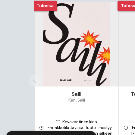
Tuoteluettelon alku
Tulossa
Tulos
Saili
T
Kari, Salli
Kovakantinen kirja
Ennakkotilattavissa. Tuote ilmestyy
E
21.9.2026 ja toimitetaan sen jälkeen.
17