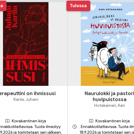
sa
Tulossa
erapeuttini on ihmissusi
Naurulokki ja pastor
Karila, Juhani
huvipuistossa
Hotakainen, Kari
Kovakantinen kirja
Kovakantinen kirja
nnakkotilattavissa. Tuote ilmestyy
Ennakkotilattavissa. Tuote il
.9.2026 ja toimitetaan sen jälkeen.
18.9.2026 ja toimitetaan sen j