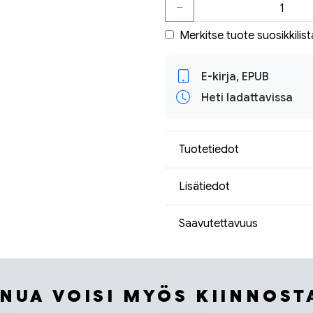
Merkitse tuote suosikkilist
E-kirja, EPUB
Heti ladattavissa
Tuotetiedot
Lisätiedot
Saavutettavuus
INUA VOISI MYÖS KIINNOST