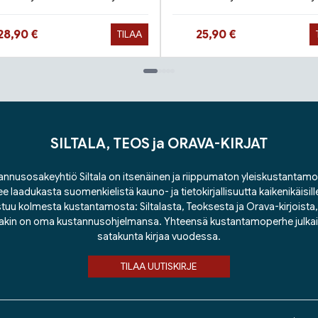
Hinta nyt
Hinta nyt
28,90 €
25,90 €
TILAA
SILTALA, TEOS ja ORAVA-KIRJAT
nnusosakeyhtiö Siltala on itsenäinen ja riippumaton yleiskustantamo
ee laadukasta suomenkielistä kauno- ja tietokirjallisuutta kaikenikäisill
tuu kolmesta kustantamosta: Siltalasta, Teoksesta ja Orava-kirjoista, j
lakin on oma kustannusohjelmansa. Yhteensä kustantamoperhe julka
satakunta kirjaa vuodessa.
TILAA UUTISKIRJE