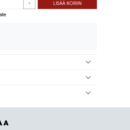
LISÄÄ KORIIN
alle
AA