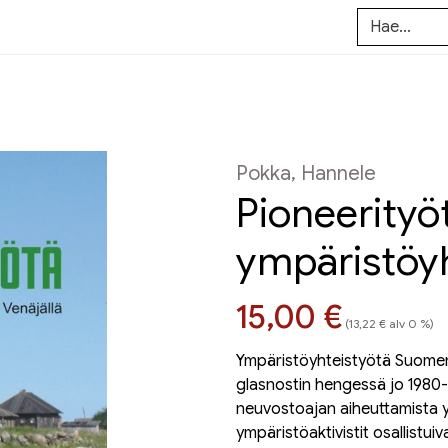
Pokka, Hannele
Pioneerity
ympäristöyh
Hinta nyt
15,00 €
(13,22 € alv 0 %)
Ympäristöyhteistyötä Suomen ja
glasnostin hengessä jo 1980-lu
neuvostoajan aiheuttamista 
ympäristöaktivistit osallistui