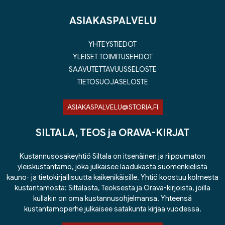
ASIAKASPALVELU
YHTEYSTIEDOT
YLEISET TOIMITUSEHDOT
SAAVUTETTAVUUSSELOSTE
TIETOSUOJASELOSTE
ASIAKASPALVELU@STORIA.FI
SILTALA, TEOS ja ORAVA-KIRJAT
Kustannusosakeyhtiö Siltala on itsenäinen ja riippumaton
yleiskustantamo, joka julkaisee laadukasta suomenkielistä
kauno- ja tietokirjallisuutta kaikenikäisille. Yhtiö koostuu kolmesta
kustantamosta: Siltalasta, Teoksesta ja Orava-kirjoista, joilla
kullakin on oma kustannusohjelmansa. Yhteensä
kustantamoperhe julkaisee satakunta kirjaa vuodessa.