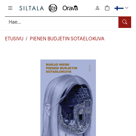
Pääsisältö
0
tuotetta osto
Hae
ETUSIVU
PIENEN BUDJETIN SOTAELOKUVA