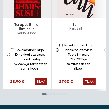
Terapeuttini on
Saili
ihmissusi
Kari, Salli
Karila, Juhani
Kovakantinen kirja
Kovakantinen kirja
Ennakkotilattavissa.
Ennakkotilattavissa.
Tuote ilmestyy
Tuote ilmestyy
21.9.2026 ja
17.9.2026 ja toimitetaan
toimitetaan sen
sen jälkeen.
jälkeen.
Hinta nyt
Hinta nyt
28,90 €
27,90 €
TILAA
TILAA
Tuoteluettelon loppu