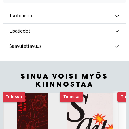
Tuotetiedot
Lisätiedot
Saavutettavuus
SINUA VOISI MYÖS
KIINNOSTAA
Tuoteluettelon alku
Tulossa
Tulossa
Tul