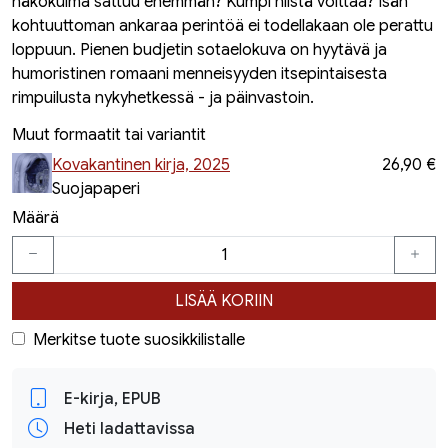
näkökulma sattuu enemmän? Kumpi niistä voittaa? Isän
kohtuuttoman ankaraa perintöä ei todellakaan ole perattu
loppuun. Pienen budjetin sotaelokuva on hyytävä ja
humoristinen romaani menneisyyden itsepintaisesta
rimpuilusta nykyhetkessä - ja päinvastoin.
Muut formaatit tai variantit
Kovakantinen kirja, 2025
26,90 €
Suojapaperi
Määrä
LISÄÄ KORIIN
Merkitse tuote suosikkilistalle
E-kirja, EPUB
Heti ladattavissa