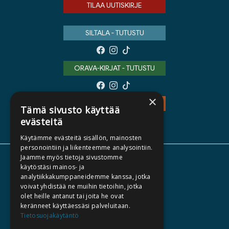
TILAA UUTISKIRJE
SILTALA - TUTUSTU
ORAVA-KIRJAT - TUTUSTU
×
TEOS - TUTUSTU
Tämä sivusto käyttää
evästeitä
Käytämme evästeitä sisällön, mainosten
personointiin ja liikenteemme analysointiin.
Jaamme myös tietoja sivustomme
TIETOA MEISTÄ
käytöstäsi mainos- ja
analytiikkakumppaneidemme kanssa, jotka
TEKIJÄT
voivat yhdistää ne muihin tietoihin, jotka
KATALOGIT
olet heille antanut tai joita he ovat
keränneet käyttäessäsi palveluitaan.
AJANKOHTAISTA
Tietosuojakäytäntö