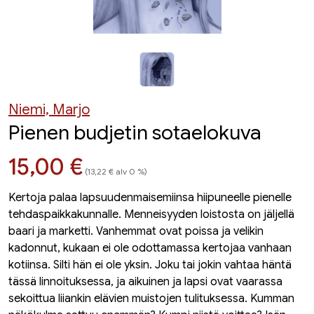
Niemi, Marjo
Pienen budjetin sotaelokuva
Hinta nyt
15,00 €
(13,22 € alv 0 %)
Kertoja palaa lapsuudenmaisemiinsa hiipuneelle pienelle
tehdaspaikkakunnalle. Menneisyyden loistosta on jäljellä
baari ja marketti. Vanhemmat ovat poissa ja velikin
kadonnut, kukaan ei ole odottamassa kertojaa vanhaan
kotiinsa. Silti hän ei ole yksin. Joku tai jokin vahtaa häntä
tässä linnoituksessa, ja aikuinen ja lapsi ovat vaarassa
sekoittua liiankin elävien muistojen tulituksessa. Kumman