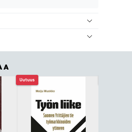
AA
Uutuus
Tulossa