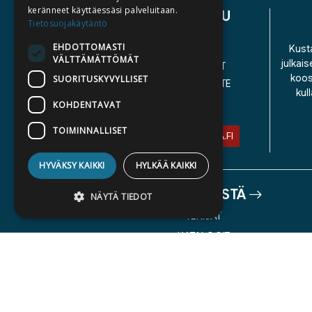
keränneet käyttäessäsi palveluitaan.
ASIAKASPALVELU
Tietosuojakäytäntö
EHDOTTOMASTI
YHTEYSTIEDOT
Kusta
VÄLTTÄMÄTTÖMÄT
julkais
YLEISET TOIMITUSEHDOT
koos
SUORITUSKYVYLLISET
SAAVUTETTAVUUSSELOSTE
kul
TIETOSUOJASELOSTE
KOHDENTAVAT
TOIMINNALLISET
ASIAKASPALVELU@STORIA.FI
HYVÄKSY KAIKKI
HYLKÄÄ KAIKKI
TIETOA MEISTÄ
NÄYTÄ TIEDOT
TEKIJÄT
KATALOGIT
Ehdottomasti välttämättömät
AJANKOHTAISTA
Suorituskyvylliset
Kohdentavat
Toiminnalliset