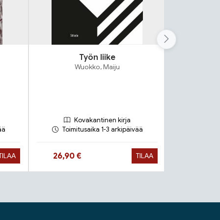
Työn liike
Itsensä 
Wuokko, Maiju
Ha
Ko
Ennakkotil
Kovakantinen kirja
20.9.20
ää
Toimitusaika 1-3 arkipäivää
Hinta nyt
Hinta n
26,90 €
29,90 €
TILAA
TILAA