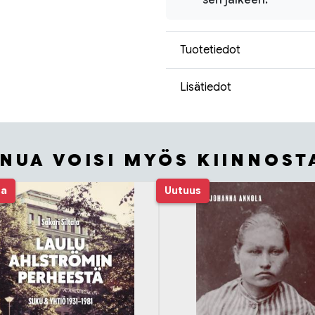
sen jälkeen.
Tuotetiedot
Lisätiedot
INUA VOISI MYÖS KIINNOST
sa
Uutuus