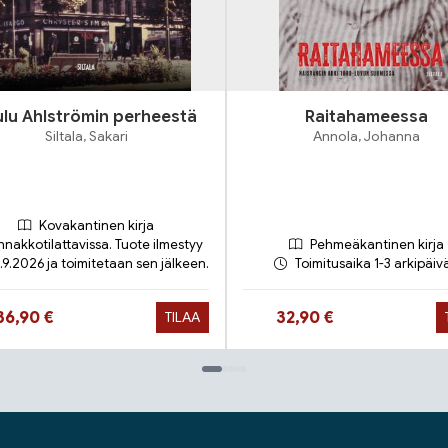
ulu Ahlströmin perheestä
Raitahameessa
Siltala, Sakari
Annola, Johanna
Kovakantinen kirja
nnakkotilattavissa. Tuote ilmestyy
Pehmeäkantinen kirja
.9.2026 ja toimitetaan sen jälkeen.
Toimitusaika 1-3 arkipäiv
Hinta nyt
Hinta nyt
36,90 €
32,90 €
TILAA