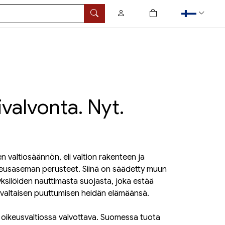
0
tuotetta ostoskorissa
Hae
valvonta. Nyt.
 valtiosäännön, eli valtion rakenteen ja
keusaseman perusteet. Siinä on säädetty muun
ksilöiden nauttimasta suojasta, joka estää
mielivaltaisen puuttumisen heidän elämäänsä.
 oikeusvaltiossa valvottava. Suomessa tuota