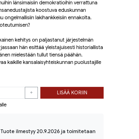
ihin länsimaisiin demokratioihin verrattuna
ansanedustajista koostuva eduskunnan
 ongelmallisiin lakihankkeisiin ennakolta.
toteutumisen?
kainen kehitys on paljastanut järjestelmän
ssaan hän esittää yleistajuisesti historiallista
änen mielestään tullut tiensä päähän.
aa kaikille kansalaisyhteiskunnan puolustajille
LISÄÄ KORIIN
alle
 Tuote ilmestyy 20.9.2026 ja toimitetaan