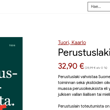
Tuori, Kaarlo
Perustuslaki
Hinta nyt
32,90 €
(28,99 € alv 0 %)
Perustuslaki vahvistaa Suomen
toiminnan sekä yksilöiden oi
muassa perusoikeuksista eli y
julkisen vallan liiallisen tai 
Perustuslain toteutumista on