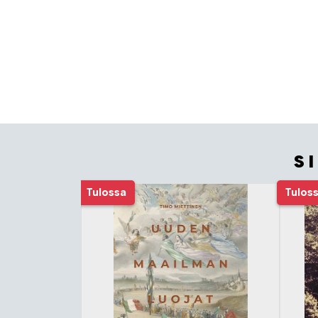
S
Tuoteluettelon alku
Tulossa
Tulos