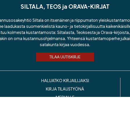
SILTALA, TEOS ja ORAVA-KIRJAT
nnusosakeyhtiö Siltala on itsenäinen ja riippumaton yleiskustantamo
ee laadukasta suomenkielistä kauno- ja tietokirjallisuutta kaikenikäisill
tuu kolmesta kustantamosta: Siltalasta, Teoksesta ja Orava-kirjoista, j
lakin on oma kustannusohjelmansa. Yhteensä kustantamoperhe julka
satakunta kirjaa vuodessa.
TILAA UUTISKIRJE
HALUATKO KIRJAILIJAKSI
KIRJA TILAUSTYÖNÄ
MEDIALLE
LASKUTUSOSOITTEET