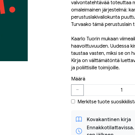
valvontatehtävää toteuttaa mu
omaleimainen järjestelmä: k
perustuslakivaliokunta puuttuu
Turvaako tämä perustuslain 
Kaarlo Tuorin mukaan viimeai
haavoittuvuuden. Uudessa kirja
taustaa vasten, miksi se on h
Kirja on välttämätöntä luettav
ja poliittisille toimijoille.
Määrä
Merkitse tuote suosikkilist
Kovakantinen kirja
Ennakkotilattavissa.