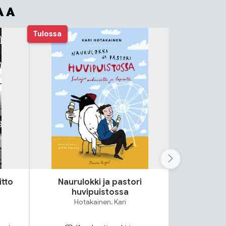
AA
Tulossa
itto
Naurulokki ja pastori
Lok
huvipuistossa
S
Hotakainen, Kari