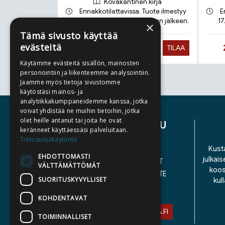
Kovakantinen kirja
Ennakkotilattavissa. Tuote ilmestyy
E
21.9.2026 ja toimitetaan sen jälkeen.
17
×
Tämä sivusto käyttää
evästeitä
Hinta nyt
27,90 €
TILAA
Käytämme evästeitä sisällön, mainosten
personointiin ja liikenteemme analysointiin.
Jaamme myös tietoja sivustomme
Tuoteluettelon loppu
käytöstäsi mainos- ja
analytiikkakumppaneidemme kanssa, jotka
voivat yhdistää ne muihin tietoihin, jotka
olet heille antanut tai joita he ovat
ASIAKASPALVELU
keränneet käyttäessäsi palveluitaan.
Tietosuojakäytäntö
YHTEYSTIEDOT
Kusta
EHDOTTOMASTI
julkais
YLEISET TOIMITUSEHDOT
VÄLTTÄMÄTTÖMÄT
koos
SAAVUTETTAVUUSSELOSTE
SUORITUSKYVYLLISET
kul
TIETOSUOJASELOSTE
KOHDENTAVAT
ASIAKASPALVELU@STORIA.FI
TOIMINNALLISET