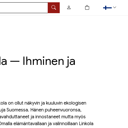
0
tuotetta ostoskorissa
Hae
la — Ihminen ja
ola on ollut näkyvin ja kuuluvin ekologisen
ja Suomessa. Hänen puheenvuoronsa,
t havahduttaneet ja innostaneet mutta myös
 Omalla elämäntavallaan ja valinnoillaan Linkola