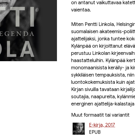
on antanut vaikuttavaa katetta
vaientaa.
Miten Pentti Linkola, Helsingi
suomalaisen akateemis-poliittis
ajattelijaksi, jonka tuntee k
Kylänpää on kirjoittanut eläv
perustuu Linkolan kirjeenvaiht
haastatteluihin. Kylänpää kert
monomaanisista keräily- ja k
sykkiläisen tempauksista, nii
luontokokemuksista kuin ajat
Kirjan sivuilla tavataan kirjaili
soutajia, naapureita, kylänmieh
energinen ajattelija-kalastaj
Muut formaatit tai variantit
E-kirja, 2017
EPUB