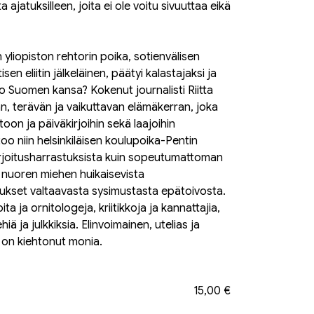
 ajatuksilleen, joita ei ole voitu sivuuttaa eikä
n yliopiston rehtorin poika, sotienvälisen
en eliitin jälkeläinen, päätyi kalastajaksi ja
oko Suomen kansa? Kokenut journalisti Riitta
än, terävän ja vaikuttavan elämäkerran, joka
oon ja päiväkirjoihin sekä laajoihin
oo niin helsinkiläisen koulupoika-Pentin
irjoitusharrastuksista kuin sopeutumattoman
n nuoren miehen huikaisevista
ukset valtaavasta sysimustasta epätoivosta.
joita ja ornitologeja, kriitikkoja ja kannattajia,
iä ja julkkiksia. Elinvoimainen, utelias ja
a on kiehtonut monia.
15,00 €