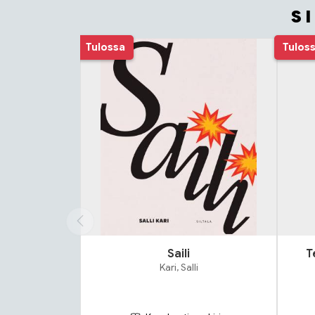
S
Tuoteluettelon alku
Tulossa
Tulos
Saili
T
Kari, Salli