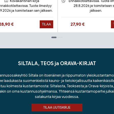
Kovakantinen kirja
Ennakkotilattavissa. Tuote il
nnakkotilattavissa. Tuote ilmestyy
28.8.2026 ja toimitetaan 
.9.2026 ja toimitetaan sen jälkeen.
jälkeen.
Hinta nyt
Hinta nyt
28,90 €
27,90 €
TILAA
SILTALA, TEOS ja ORAVA-KIRJAT
nnusosakeyhtiö Siltala on itsenäinen ja riippumaton yleiskustantamo
ee laadukasta suomenkielistä kauno- ja tietokirjallisuutta kaikenikäisill
tuu kolmesta kustantamosta: Siltalasta, Teoksesta ja Orava-kirjoista, j
lakin on oma kustannusohjelmansa. Yhteensä kustantamoperhe julka
satakunta kirjaa vuodessa.
TILAA UUTISKIRJE