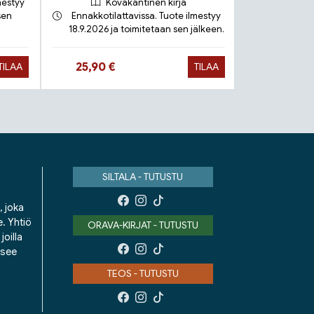
mestyy
Kovakantinen kirja
sen
Ennakkotilattavissa. Tuote ilmestyy
18.9.2026 ja toimitetaan sen jälkeen.
Toimit
Hinta nyt
Hinta 
25,90 €
9,90 €
TILAA
TILAA
SILTALA - TUTUSTU
, joka
e. Yhtiö
ORAVA-KIRJAT - TUTUSTU
oilla
isee
TEOS - TUTUSTU