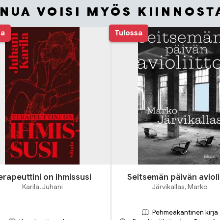
INUA VOISI MYÖS KIINNOST
sa
Tulossa
erapeuttini on ihmissusi
Seitsemän päivän avioli
Karila, Juhani
Järvikallas, Marko
Pehmeäkantinen kirja