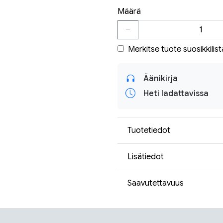
Määrä
Merkitse tuote suosikkilist
Äänikirja
Heti ladattavissa
Tuotetiedot
Lisätiedot
Saavutettavuus