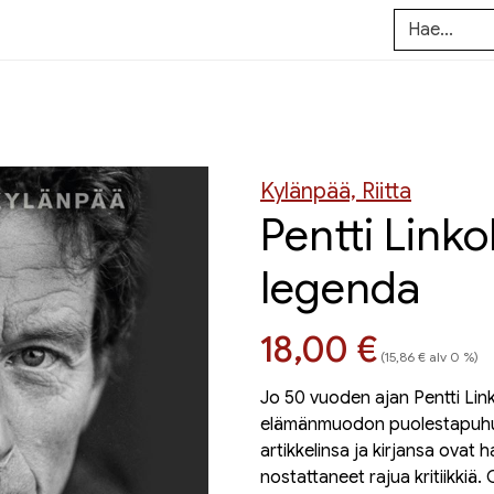
Kylänpää, Riitta
Pentti Linko
legenda
Hinta nyt
18,00 €
(15,86 € alv 0 %)
Jo 50 vuoden ajan Pentti Link
elämänmuodon puolestapuhu
artikkelinsa ja kirjansa ova
nostattaneet rajua kritiikkiä.