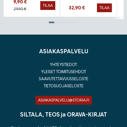
Hinta nyt
9,90 €
TILAA
Hinta nyt
32,90 €
TILAA
Hinta aiemmin
29,90 €
Tuoteluettelon loppu
ASIAKASPALVELU
YHTEYSTIEDOT
YLEISET TOIMITUSEHDOT
SAAVUTETTAVUUSSELOSTE
TIETOSUOJASELOSTE
ASIAKASPALVELU@STORIA.FI
SILTALA, TEOS ja ORAVA-KIRJAT