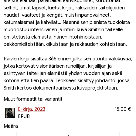
arkista elämää: päivittäiset kahvikupilliset, koruttomat
selfiet, omat lapset, luetut kirjat, rakkaiden taiteilijoiden
haudat, vaatteet ja kengät, muistiinpanovälineet,
katumaisemat ja kahvilat... Näennäisen pienistä tuokioista
muodostuu intensiivinen ja intiimi kuva Smithin taiteelle
omistetusta elämästä, hänen intohimoistaan,
pakkomielteistään, oikuistaan ja rakkauden kohteistaan.
Päivien kirja sisältää 365 ennen julkaisematonta valokuvaa,
jotka kertovat visionäärisen runoilijan, kirjailijan ja
esiintyvän taiteilijan elämästä yhden vuoden ajan sekä
kotona että tien päällä. Teokseen sisältyy johdanto, jossa
Smith kertoo dokumentaarisesta kuvaprojektistaan.
Muut formaatit tai variantit
E-kirja, 2023
15,00 €
EPUB
Määrä