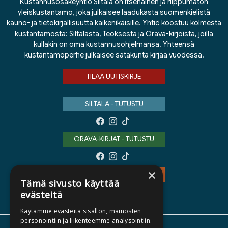
Kustannusosakeyhtiö Siltala on itsenäinen ja riippumaton
yleiskustantamo, joka julkaisee laadukasta suomenkielistä
kauno- ja tietokirjallisuutta kaikenikäisille. Yhtiö koostuu kolmesta
kustantamosta: Siltalasta, Teoksesta ja Orava-kirjoista, joilla
kullakin on oma kustannusohjelmansa. Yhteensä
kustantamoperhe julkaisee satakunta kirjaa vuodessa.
TILAA UUTISKIRJE
SILTALA - TUTUSTU
ORAVA-KIRJAT - TUTUSTU
×
TEOS - TUTUSTU
Tämä sivusto käyttää
evästeitä
Käytämme evästeitä sisällön, mainosten
personointiin ja liikenteemme analysointiin.