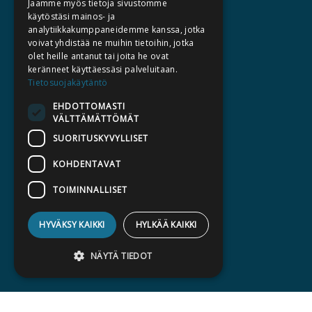
Jaamme myös tietoja sivustomme
TIETOA MEISTÄ
käytöstäsi mainos- ja
TEKIJÄT
analytiikkakumppaneidemme kanssa, jotka
voivat yhdistää ne muihin tietoihin, jotka
KATALOGIT
olet heille antanut tai joita he ovat
AJANKOHTAISTA
keränneet käyttäessäsi palveluitaan.
Tietosuojakäytäntö
HALUATKO KIRJAILIJAKSI
EHDOTTOMASTI
VÄLTTÄMÄTTÖMÄT
KIRJA TILAUSTYÖNÄ
SUORITUSKYVYLLISET
MEDIALLE
KOHDENTAVAT
LASKUTUSOSOITTEET
TOIMINNALLISET
SILTALA.FI
HYVÄKSY KAIKKI
E-JA ÄÄNIKIRJAT
HYLKÄÄ KAIKKI
ENNAKKOTILATTAVAT
NÄYTÄ TIEDOT
LAHJAKORTTI
Ehdottomasti välttämättömät