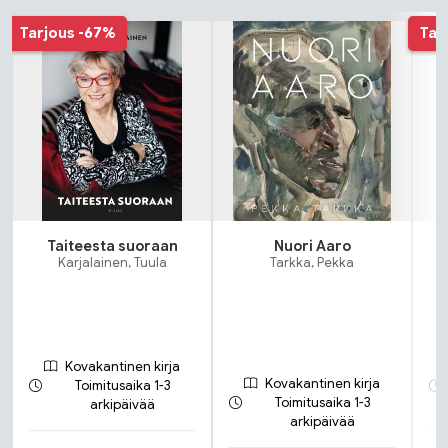
Tuoteluettelon alku
Tarjous
-67%
Tar
Taiteesta suoraan
Nuori Aaro
Karjalainen, Tuula
Tarkka, Pekka
Kovakantinen kirja
Kovakantinen kirja
Toimitusaika 1-3
Toimitusaika 1-3
arkipäivää
arkipäivää