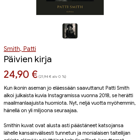
Smith, Patti
Päivien kirja
Hinta nyt
24,90 €
(21,94 € alv 0 %)
Kun ikonin aseman jo eläessään saavuttanut Patti Smith
alkoi julkaista kuvia Instagramissa vuonna 2018, se herätti
maailmanlaajuista huomiota. Nyt, neljä vuotta myöhemmin,
hänellä on yli miljoona seuraajaa.
Smithin kuvat ovat alusta asti päästäneet katsojansa
lähelle kansainvälisesti tunnetun ja monialaisen taiteilijan