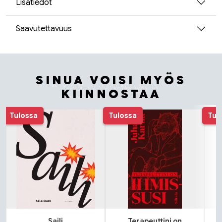
Lisätiedot
Saavutettavuus
SINUA VOISI MYÖS
KIINNOSTAA
Tuoteluettelon alku
Tulossa
Tulossa
Tul
Saili
Terapeuttini on