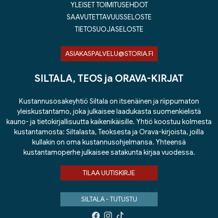
YLEISET TOIMITUSEHDOT
SAAVUTETTAVUUSSELOSTE
TIETOSUOJASELOSTE
ASIAKASPALVELU@STORIA.FI
SILTALA, TEOS ja ORAVA-KIRJAT
Kustannusosakeyhtiö Siltala on itsenäinen ja riippumaton
yleiskustantamo, joka julkaisee laadukasta suomenkielistä
kauno- ja tietokirjallisuutta kaikenikäisille. Yhtiö koostuu kolmesta
kustantamosta: Siltalasta, Teoksesta ja Orava-kirjoista, joilla
kullakin on oma kustannusohjelmansa. Yhteensä
kustantamoperhe julkaisee satakunta kirjaa vuodessa.
TILAA UUTISKIRJE
SILTALA - TUTUSTU