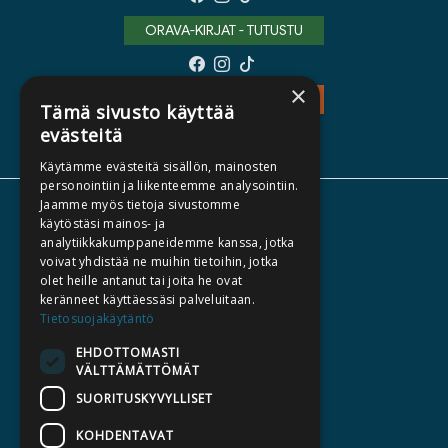
ORAVA-KIRJAT - TUTUSTU
×
TEOS - TUTUSTU
Tämä sivusto käyttää
evästeitä
Käytämme evästeitä sisällön, mainosten
personointiin ja liikenteemme analysointiin.
Jaamme myös tietoja sivustomme
TIETOA MEISTÄ
käytöstäsi mainos- ja
analytiikkakumppaneidemme kanssa, jotka
TEKIJÄT
voivat yhdistää ne muihin tietoihin, jotka
KATALOGIT
olet heille antanut tai joita he ovat
keränneet käyttäessäsi palveluitaan.
AJANKOHTAISTA
Tietosuojakäytäntö
EHDOTTOMASTI
HALUATKO KIRJAILIJAKSI
VÄLTTÄMÄTTÖMÄT
KIRJA TILAUSTYÖNÄ
SUORITUSKYVYLLISET
MEDIALLE
KOHDENTAVAT
LASKUTUSOSOITTEET