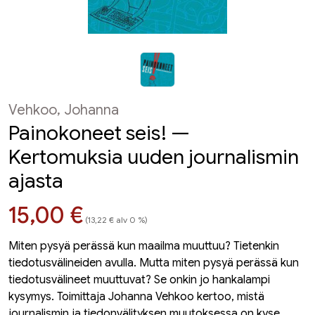
Vehkoo, Johanna
Painokoneet seis! —
Kertomuksia uuden journalismin
ajasta
Hinta nyt
15,00 €
(13,22 € alv 0 %)
Miten pysyä perässä kun maailma muuttuu? Tietenkin
tiedotusvälineiden avulla. Mutta miten pysyä perässä kun
tiedotusvälineet muuttuvat? Se onkin jo hankalampi
kysymys. Toimittaja Johanna Vehkoo kertoo, mistä
journalismin ja tiedonvälityksen muutoksessa on kyse.