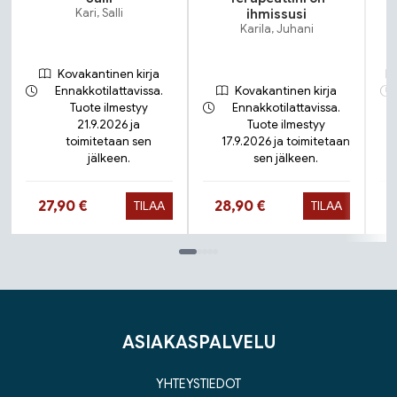
Kari, Salli
ihmissusi
Karila, Juhani
Kovakantinen kirja
Ennakkotilattavissa.
Kovakantinen kirja
Tuote ilmestyy
Ennakkotilattavissa.
21.9.2026 ja
Tuote ilmestyy
toimitetaan sen
17.9.2026 ja toimitetaan
jälkeen.
sen jälkeen.
Hinta nyt
Hinta nyt
27,90 €
28,90 €
TILAA
TILAA
Tuoteluettelon loppu
ASIAKASPALVELU
YHTEYSTIEDOT