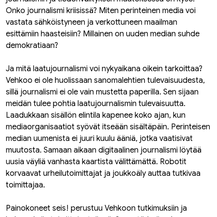
Onko journalismi kriisissä? Miten perinteinen media voi
vastata sähköistyneen ja verkottuneen maailman
esittämiin haasteisiin? Millainen on uuden median suhde
demokratiaan?
Ja mitä laatujournalismi voi nykyaikana oikein tarkoittaa?
Vehkoo ei ole huolissaan sanomalehtien tulevaisuudesta,
sillä journalismi ei ole vain mustetta paperilla. Sen sijaan
meidän tulee pohtia laatujournalismin tulevaisuutta.
Laadukkaan sisällön elintila kapenee koko ajan, kun
mediaorganisaatiot syövät itseään sisältäpäin. Perinteisen
median uumenista ei juuri kuulu ääniä, jotka vaatisivat
muutosta. Samaan aikaan digitaalinen journalismi löytää
uusia väyliä vanhasta kaartista välittämättä. Robotit
korvaavat urheilutoimittajat ja joukkoäly auttaa tutkivaa
toimittajaa.
Painokoneet seis! perustuu Vehkoon tutkimuksiin ja