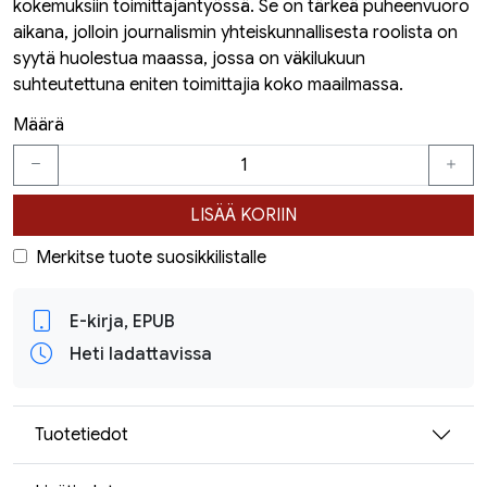
kokemuksiin toimittajantyössä. Se on tärkeä puheenvuoro
aikana, jolloin journalismin yhteiskunnallisesta roolista on
syytä huolestua maassa, jossa on väkilukuun
suhteutettuna eniten toimittajia koko maailmassa.
Määrä
LISÄÄ KORIIN
Merkitse tuote suosikkilistalle
E-kirja, EPUB
Heti ladattavissa
Tuotetiedot