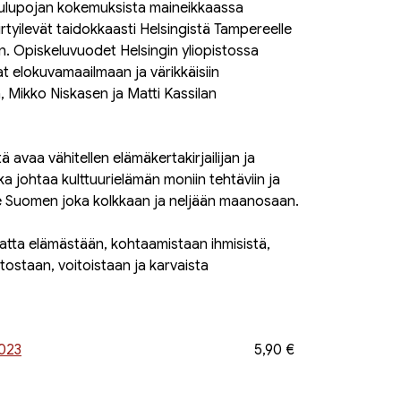
ulupojan kokemuksista maineikkaassa
irtyilevät taidokkaasti Helsingistä Tampereelle
. Opiskeluvuodet Helsingin yliopistossa
at elokuvamaailmaan ja värikkäisiin
, Mikko Niskasen ja Matti Kassilan
tä avaa vähitellen elämäkertakirjailijan ja
oka johtaa kulttuurielämän moniin tehtäviin ja
le Suomen joka kolkkaan ja neljään maanosaan.
atta elämästään, kohtaamistaan ihmisistä,
itostaan, voitoistaan ja karvaista
2023
5,90 €