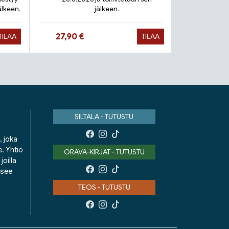
älkeen.
jälkeen.
Toimit
Hinta nyt
Hinta 
27,90 €
9,90 €
TILAA
TILAA
SILTALA - TUTUSTU
, joka
e. Yhtiö
ORAVA-KIRJAT - TUTUSTU
oilla
isee
TEOS - TUTUSTU