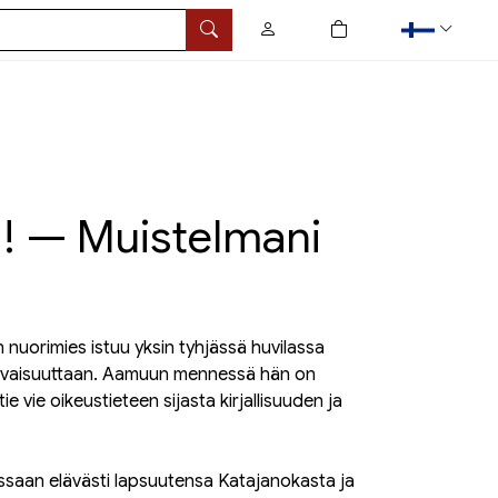
0
tuotetta ostoskorissa
Hae
! — Muistelmani
nuorimies istuu yksin tyhjässä huvilassa
ulevaisuuttaan. Aamuun mennessä hän on
 vie oikeustieteen sijasta kirjallisuuden ja
ssaan elävästi lapsuutensa Katajanokasta ja