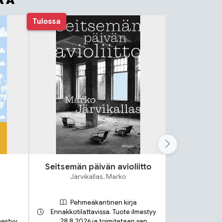
AA
Tulossa
i
Seitsemän päivän avioliitto
Lok
Järvikallas, Marko
S
Pehmeäkantinen kirja
Ennakkotilattavissa. Tuote ilmestyy
mestyy
28.8.2026 ja toimitetaan sen