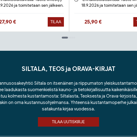
.9.2026 ja toimitetaan sen jälkeen.
18.9.2026 ja toimitetaan sen j
Hinta nyt
Hinta nyt
27,90 €
25,90 €
TILAA
SILTALA, TEOS ja ORAVA-KIRJAT
nnusosakeyhtiö Siltala on itsenäinen ja riippumaton yleiskustantamo
ee laadukasta suomenkielistä kauno- ja tietokirjallisuutta kaikenikäisill
tuu kolmesta kustantamosta: Siltalasta, Teoksesta ja Orava-kirjoista, j
lakin on oma kustannusohjelmansa. Yhteensä kustantamoperhe julka
satakunta kirjaa vuodessa.
TILAA UUTISKIRJE