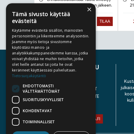
17.9.2026 ja toimitetaan sen jälkeen.
21
×
Tämä sivusto käyttää
evästeitä
Hinta nyt
28,90 €
TILAA
Käytämme evästeitä sisällön, mainosten
personointiin ja liikenteemme analysointiin.
Jaamme myös tietoja sivustomme
Tuoteluettelon loppu
käytöstäsi mainos- ja
analytiikkakumppaneidemme kanssa, jotka
voivat yhdistää ne muihin tietoihin, jotka
olet heille antanut tai joita he ovat
ASIAKASPALVELU
keränneet käyttäessäsi palveluitaan.
Tietosuojakäytäntö
YHTEYSTIEDOT
Kusta
EHDOTTOMASTI
julkais
YLEISET TOIMITUSEHDOT
VÄLTTÄMÄTTÖMÄT
koos
SAAVUTETTAVUUSSELOSTE
SUORITUSKYVYLLISET
kul
TIETOSUOJASELOSTE
KOHDENTAVAT
ASIAKASPALVELU@STORIA.FI
TOIMINNALLISET