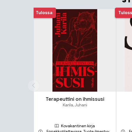
S
Tuoteluettelon alku
Tulossa
Tulos
Terapeuttini on ihmissusi
Karila, Juhani
Kovakantinen kirja
Ennakkotilattavissa. Tuote ilmestyy
E