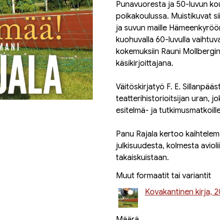
Punavuoresta ja 50-luvun ko
poikakoulussa. Muistikuvat si
ja suvun maille Hämeenkyröön
kuohuvalla 60-luvulla vaihtuv
kokemuksiin Rauni Mollbergin
käsikirjoittajana.
Väitöskirjatyö F. E. Sillanpääs
teatterihistorioitsijan uran, j
esitelmä- ja tutkimusmatkoil
Panu Rajala kertoo kaihtelem
julkisuudesta, kolmesta avioli
takaiskuistaan.
Muut formaatit tai variantit
Kovakantinen kirja, 
Määrä