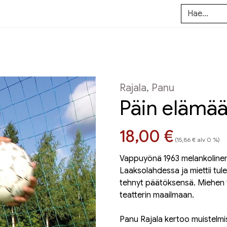
Rajala, Panu
Päin elämää
Hinta nyt
18,00 €
(15,86 € alv 0 %)
Vappuyönä 1963 melankolinen 
Laaksolahdessa ja miettii t
tehnyt päätöksensä. Miehen tie
teatterin maailmaan.
Panu Rajala kertoo muistelmi