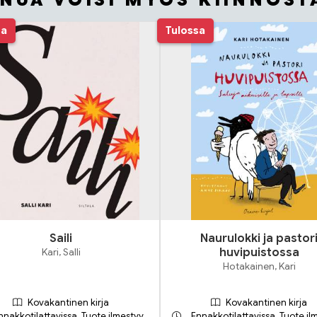
INUA VOISI MYÖS KIINNOST
sa
Tulossa
Saili
Naurulokki ja pastor
Kari, Salli
huvipuistossa
Hotakainen, Kari
Kovakantinen kirja
Kovakantinen kirja
nnakkotilattavissa. Tuote ilmestyy
Ennakkotilattavissa. Tuote il