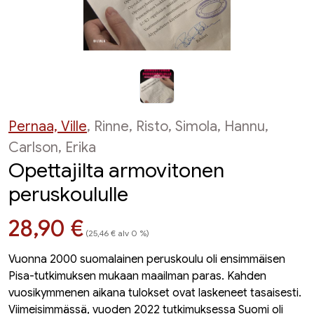
Pernaa, Ville
, Rinne, Risto, Simola, Hannu,
Carlson, Erika
Opettajilta armovitonen
peruskoululle
Hinta nyt
28,90 €
(25,46 € alv 0 %)
Vuonna 2000 suomalainen peruskoulu oli ensimmäisen
Pisa-tutkimuksen mukaan maailman paras. Kahden
vuosikymmenen aikana tulokset ovat laskeneet tasaisesti.
Viimeisimmässä, vuoden 2022 tutkimuksessa Suomi oli