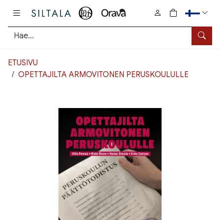
Pääsisältö
0
tuotetta osto
Hae
ETUSIVU
OPETTAJILTA ARMOVITONEN PERUSKOULULLE