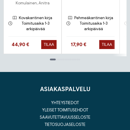
Komulainen, Anitra
Kovakantinen kirja
Pehmeäkantinen kirja
Toimitusaika 1-3
Toimitusaika 1-3
arkipäivää
arkipäivää
Hinta nyt
Hinta nyt
44,90 €
17,90 €
TILAA
TILAA
Tuoteluettelon loppu
ASIAKASPALVELU
YHTEYSTIEDOT
YLEISET TOIMITUSEHDOT
SAAVUTETTAVUUSSELOSTE
TIETOSUOJASELOSTE