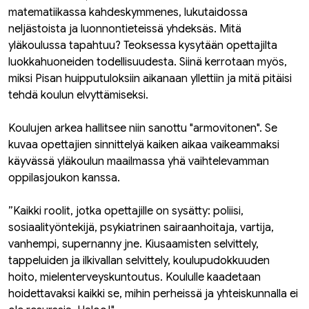
matematiikassa kahdeskymmenes, lukutaidossa
neljästoista ja luonnontieteissä yhdeksäs. Mitä
yläkoulussa tapahtuu? Teoksessa kysytään opettajilta
luokkahuoneiden todellisuudesta. Siinä kerrotaan myös,
miksi Pisan huipputuloksiin aikanaan yllettiin ja mitä pitäisi
tehdä koulun elvyttämiseksi.
Koulujen arkea hallitsee niin sanottu "armovitonen". Se
kuvaa opettajien sinnittelyä kaiken aikaa vaikeammaksi
käyvässä yläkoulun maailmassa yhä vaihtelevamman
oppilasjoukon kanssa.
”Kaikki roolit, jotka opettajille on sysätty: poliisi,
sosiaalityöntekijä, psykiatrinen sairaanhoitaja, vartija,
vanhempi, supernanny jne. Kiusaamisten selvittely,
tappeluiden ja ilkivallan selvittely, koulupudokkuuden
hoito, mielenterveyskuntoutus. Koululle kaadetaan
hoidettavaksi kaikki se, mihin perheissä ja yhteiskunnalla ei