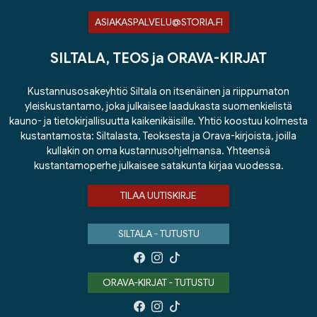
ASIAKASPALVELU@STORIA.FI
SILTALA, TEOS ja ORAVA-KIRJAT
Kustannusosakeyhtiö Siltala on itsenäinen ja riippumaton
yleiskustantamo, joka julkaisee laadukasta suomenkielistä
kauno- ja tietokirjallisuutta kaikenikäisille. Yhtiö koostuu kolmesta
kustantamosta: Siltalasta, Teoksesta ja Orava-kirjoista, joilla
kullakin on oma kustannusohjelmansa. Yhteensä
kustantamoperhe julkaisee satakunta kirjaa vuodessa.
TILAA UUTISKIRJE
SILTALA - TUTUSTU
ORAVA-KIRJAT - TUTUSTU