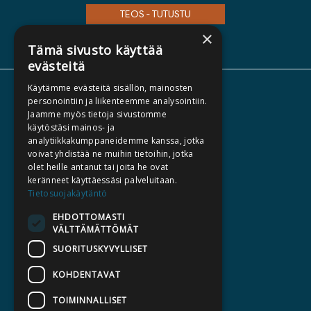
TEOS - TUTUSTU
×
Tämä sivusto käyttää
evästeitä
Käytämme evästeitä sisällön, mainosten
TIETOA MEISTÄ
personointiin ja liikenteemme analysointiin.
Jaamme myös tietoja sivustomme
TEKIJÄT
käytöstäsi mainos- ja
KATALOGIT
analytiikkakumppaneidemme kanssa, jotka
voivat yhdistää ne muihin tietoihin, jotka
AJANKOHTAISTA
olet heille antanut tai joita he ovat
keränneet käyttäessäsi palveluitaan.
HALUATKO KIRJAILIJAKSI
Tietosuojakäytäntö
KIRJA TILAUSTYÖNÄ
EHDOTTOMASTI
VÄLTTÄMÄTTÖMÄT
MEDIALLE
SUORITUSKYVYLLISET
LASKUTUSOSOITTEET
KOHDENTAVAT
SILTALA.FI
TOIMINNALLISET