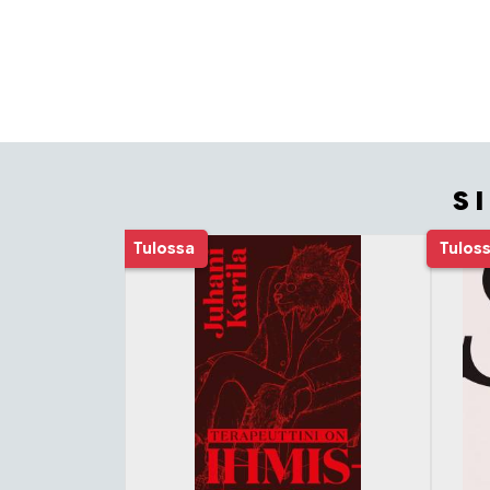
S
Tuoteluettelon alku
Tulossa
Tulos