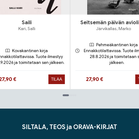
Saili
Seitsemän päivän avioli
Kari, Salli
Järvikallas, Marko
Pehmeäkantinen kirja
Kovakantinen kirja
Ennakkotilattavissa. Tuote il
nnakkotilattavissa. Tuote ilmestyy
28.8.2026 ja toimitetaan 
.9.2026 ja toimitetaan sen jälkeen.
jälkeen.
Hinta nyt
Hinta nyt
27,90 €
27,90 €
TILAA
SILTALA, TEOS ja ORAVA-KIRJAT