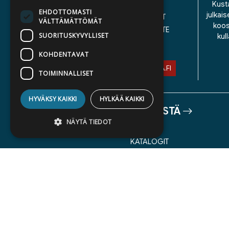
YHTEYSTIEDOT
Kusta
EHDOTTOMASTI
julkais
YLEISET TOIMITUSEHDOT
VÄLTTÄMÄTTÖMÄT
koos
SAAVUTETTAVUUSSELOSTE
SUORITUSKYVYLLISET
kul
TIETOSUOJASELOSTE
KOHDENTAVAT
ASIAKASPALVELU@STORIA.FI
TOIMINNALLISET
HYVÄKSY KAIKKI
HYLKÄÄ KAIKKI
TIETOA MEISTÄ
NÄYTÄ TIEDOT
TEKIJÄT
KATALOGIT
AJANKOHTAISTA
Ehdottomasti välttämättömät
Suorituskyvylliset
Kohdentavat
Toiminnalliset
Ehdottomasti välttämättömät evästeet
mahdollistavat verkkosivuston
perustoiminnot, kuten käyttäjän