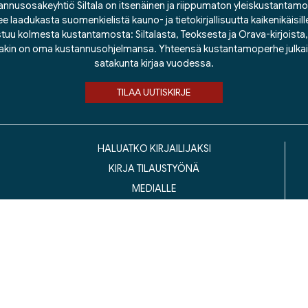
nnusosakeyhtiö Siltala on itsenäinen ja riippumaton yleiskustantamo
ee laadukasta suomenkielistä kauno- ja tietokirjallisuutta kaikenikäisill
tuu kolmesta kustantamosta: Siltalasta, Teoksesta ja Orava-kirjoista, j
lakin on oma kustannusohjelmansa. Yhteensä kustantamoperhe julka
satakunta kirjaa vuodessa.
TILAA UUTISKIRJE
HALUATKO KIRJAILIJAKSI
KIRJA TILAUSTYÖNÄ
MEDIALLE
LASKUTUSOSOITTEET