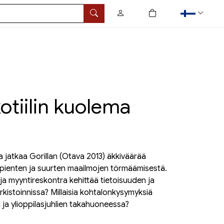
0
tuotetta ostoskorissa
Hae
tiilin kuolema
a jatkaa Gorillan (Otava 2013) äkkiväärää
ta pienten ja suurten maailmojen törmäämisestä.
ja myyntireskontra kehittää tietoisuuden ja
kistoinnissa? Millaisia kohtalonkysymyksiä
 ja ylioppilasjuhlien takahuoneessa?