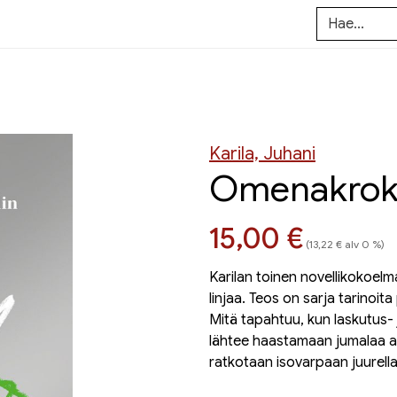
Karila, Juhani
Omenakroko
Hinta nyt
15,00 €
(13,22 € alv 0 %)
Karilan toinen novellikokoelm
linjaa. Teos on sarja tarinoi
Mitä tapahtuu, kun laskutus- 
lähtee haastamaan jumalaa ar
ratkotaan isovarpaan juurella