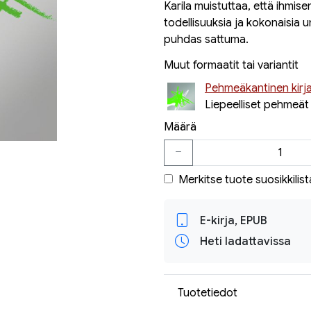
Karila muistuttaa, että ihmis
todellisuuksia ja kokonaisia 
puhdas sattuma.
Muut formaatit tai variantit
Pehmeäkantinen kirj
Liepeelliset pehmeät
Määrä
Merkitse tuote suosikkilist
E-kirja, EPUB
Heti ladattavissa
Tuotetiedot