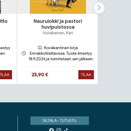
itto
Naurulokki ja pastori
Lok
huvipuistossa
S
Hotakainen, Kari
mestyy
Kovakantinen kirja
sen
Ennakkotilattavissa. Tuote ilmestyy
18.9.2026 ja toimitetaan sen jälkeen.
Toimit
Hinta nyt
Hinta 
25,90 €
9,90 €
TILAA
TILAA
SILTALA - TUTUSTU