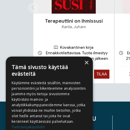
Terapeuttini on ihmissusi
Karila, Juhani
Kovakantinen kirja
Ennakkotilattavissa. Tuote ilmestyy
E
17.9.2026 ja toimitetaan sen jälkeen.
21
×
Tämä sivusto käyttää
evästeitä
Hinta nyt
28,90 €
TILAA
Käytämme evästeitä sisällön, mainosten
personointiin ja liikenteemme analysointiin.
Jaamme myös tietoja sivustomme
Tuoteluettelon loppu
käytöstäsi mainos- ja
analytiikkakumppaneidemme kanssa, jotka
voivat yhdistää ne muihin tietoihin, jotka
olet heille antanut tai joita he ovat
ASIAKASPALVELU
keränneet käyttäessäsi palveluitaan.
Tietosuojakäytäntö