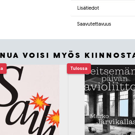
Lisätiedot
Saavutettavuus
INUA VOISI MYÖS KIINNOST
sa
Tulossa