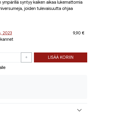
en ympärillä syntyy kaiken aikaa lukemattomia
universumeja, joiden tulevaisuutta ohjaa
a, 2023
9,90 €
 kannet
LISÄÄ KORIIN
alle