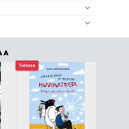
AA
Tulossa