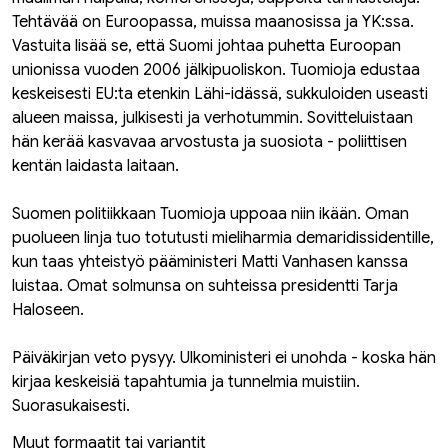
Tehtävää on Euroopassa, muissa maanosissa ja YK:ssa.
Vastuita lisää se, että Suomi johtaa puhetta Euroopan
unionissa vuoden 2006 jälkipuoliskon. Tuomioja edustaa
keskeisesti EU:ta etenkin Lähi-idässä, sukkuloiden useasti
alueen maissa, julkisesti ja verhotummin. Sovitteluistaan
hän kerää kasvavaa arvostusta ja suosiota - poliittisen
kentän laidasta laitaan.
Suomen politiikkaan Tuomioja uppoaa niin ikään. Oman
puolueen linja tuo totutusti mieliharmia demaridissidentille,
kun taas yhteistyö pääministeri Matti Vanhasen kanssa
luistaa. Omat solmunsa on suhteissa presidentti Tarja
Haloseen.
Päiväkirjan veto pysyy. Ulkoministeri ei unohda - koska hän
kirjaa keskeisiä tapahtumia ja tunnelmia muistiin.
Suorasukaisesti.
Muut formaatit tai variantit