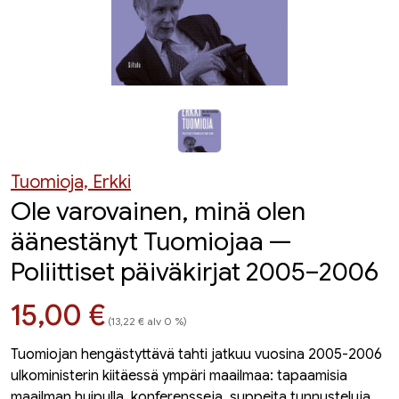
Tuomioja, Erkki
Ole varovainen, minä olen
äänestänyt Tuomiojaa —
Poliittiset päiväkirjat 2005–2006
Hinta nyt
15,00 €
(13,22 € alv 0 %)
Tuomiojan hengästyttävä tahti jatkuu vuosina 2005-2006
ulkoministerin kiitäessä ympäri maailmaa: tapaamisia
maailman huipulla, konferensseja, suppeita tunnusteluja.