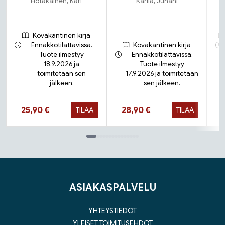
Hotakainen, Kari
Karila, Juhani
Kovakantinen kirja
Ennakkotilattavissa.
Kovakantinen kirja
Tuote ilmestyy
Ennakkotilattavissa.
18.9.2026 ja
Tuote ilmestyy
toimitetaan sen
17.9.2026 ja toimitetaan
jälkeen.
sen jälkeen.
Hinta nyt
Hinta nyt
25,90 €
28,90 €
TILAA
TILAA
Tuoteluettelon loppu
ASIAKASPALVELU
YHTEYSTIEDOT
YLEISET TOIMITUSEHDOT