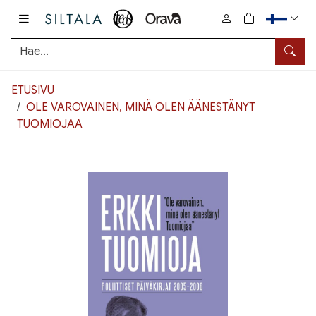
Pääsisältö
0
tuotetta osto
Hae
ETUSIVU
OLE VAROVAINEN, MINÄ OLEN ÄÄNESTÄNYT
TUOMIOJAA