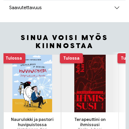
Saavutettavuus
SINUA VOISI MYÖS
KIINNOSTAA
Tuoteluettelon alku
Tulossa
Tulossa
Tul
Naurulokki ja pastori
Terapeuttini on
huvipuistossa
ihmissusi