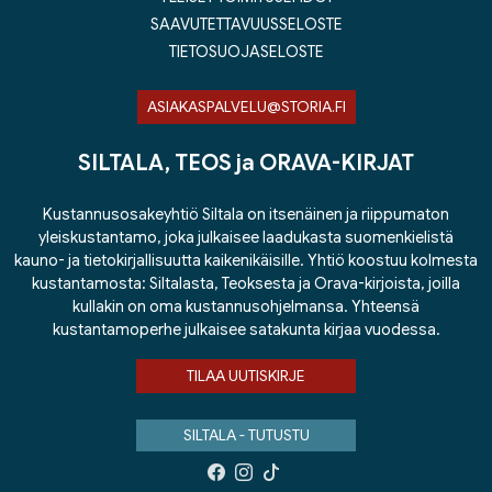
SAAVUTETTAVUUSSELOSTE
TIETOSUOJASELOSTE
ASIAKASPALVELU@STORIA.FI
SILTALA, TEOS ja ORAVA-KIRJAT
Kustannusosakeyhtiö Siltala on itsenäinen ja riippumaton
yleiskustantamo, joka julkaisee laadukasta suomenkielistä
kauno- ja tietokirjallisuutta kaikenikäisille. Yhtiö koostuu kolmesta
kustantamosta: Siltalasta, Teoksesta ja Orava-kirjoista, joilla
kullakin on oma kustannusohjelmansa. Yhteensä
kustantamoperhe julkaisee satakunta kirjaa vuodessa.
TILAA UUTISKIRJE
SILTALA - TUTUSTU