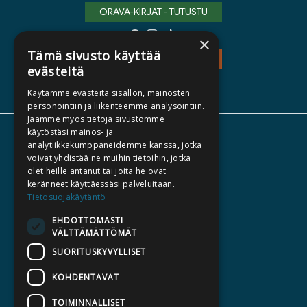
ORAVA-KIRJAT - TUTUSTU
×
Tämä sivusto käyttää
TEOS - TUTUSTU
evästeitä
Käytämme evästeitä sisällön, mainosten
personointiin ja liikenteemme analysointiin.
Jaamme myös tietoja sivustomme
käytöstäsi mainos- ja
TIETOA MEISTÄ
analytiikkakumppaneidemme kanssa, jotka
voivat yhdistää ne muihin tietoihin, jotka
TEKIJÄT
olet heille antanut tai joita he ovat
KATALOGIT
keränneet käyttäessäsi palveluitaan.
Tietosuojakäytäntö
AJANKOHTAISTA
EHDOTTOMASTI
VÄLTTÄMÄTTÖMÄT
HALUATKO KIRJAILIJAKSI
SUORITUSKYVYLLISET
KIRJA TILAUSTYÖNÄ
MEDIALLE
KOHDENTAVAT
LASKUTUSOSOITTEET
TOIMINNALLISET