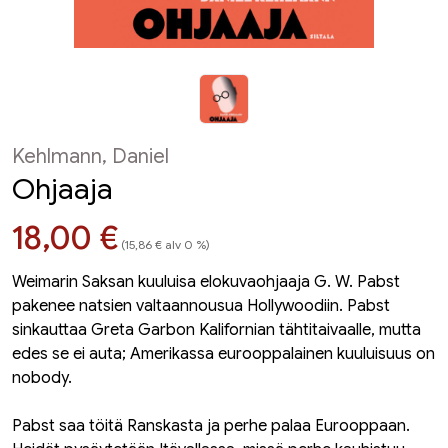
Kehlmann, Daniel
Ohjaaja
Hinta nyt
18,00 €
(15,86 € alv 0 %)
Weimarin Saksan kuuluisa elokuvaohjaaja G. W. Pabst
pakenee natsien valtaannousua Hollywoodiin. Pabst
sinkauttaa Greta Garbon Kalifornian tähtitaivaalle, mutta
edes se ei auta; Amerikassa eurooppalainen kuuluisuus on
nobody.
Pabst saa töitä Ranskasta ja perhe palaa Eurooppaan.