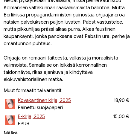
Heidät pysäytetään Itävallassa, missä perhe kauhistuu
Kolmannen valtakunnan raakalaismaista hallintoa. Mutta
Berliinissä propagandaministeri painostaa ohjaajaneroa
natsien palvelukseen paljon luvaten. Pabst vastustelee,
mutta pikkuhiljaa prässi alkaa purra. Alkaa faustinen
kaupankäynti, jonka panoksena ovat Pabstin ura, perhe ja
omantunnon puhtaus.
Ohjaaja on romaani taiteesta, vallasta ja moraalisista
valinnoista. Samalla se on leikkisä kerronnallinen
taidonnäyte, rikas ajankuva ja kiihdyttävä
elokuvahistoriallinen matka.
Muut formaatit tai variantit
Kovakantinen kirja, 2025
18,90 €
Painettu suojapaperi
E-kirja, 2025
15,00 €
EPUB
Määrä