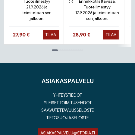
Tuote ilmestyy
Ennakkotilattavissa.
21.9.2026 ja
Tuote ilmestyy
toimitetaan sen
17.9.2026 ja toimitetaan
jälkeen.
sen jälkeen.
Hinta nyt
Hinta nyt
27,90 €
28,90 €
TILAA
TILAA
Tuoteluettelon loppu
ASIAKASPALVELU
YHTEYSTIEDOT
YLEISET TOIMITUSEHDOT
SAAVUTETTAVUUSSELOSTE
TIETOSUOJASELOSTE
ASIAKASPALVELU@STORIA.FI