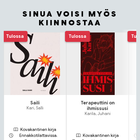
SINUA VOISI MYÖS
KIINNOSTAA
Tuoteluettelon alku
Tulossa
Tulossa
Tul
Saili
Terapeuttini on
N
Kari, Salli
ihmissusi
Karila, Juhani
Kovakantinen kirja
Ennakkotilattavissa.
Kovakantinen kirja