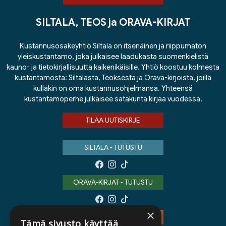
SILTALA, TEOS ja ORAVA-KIRJAT
Kustannusosakeyhtiö Siltala on itsenäinen ja riippumaton
yleiskustantamo, joka julkaisee laadukasta suomenkielistä
kauno- ja tietokirjallisuutta kaikenikäisille. Yhtiö koostuu kolmesta
kustantamosta: Siltalasta, Teoksesta ja Orava-kirjoista, joilla
kullakin on oma kustannusohjelmansa. Yhteensä
kustantamoperhe julkaisee satakunta kirjaa vuodessa.
TILAA UUTISKIRJE
SILTALA - TUTUSTU
ORAVA-KIRJAT - TUTUSTU
×
TEOS - TUTUSTU
Tämä sivusto käyttää