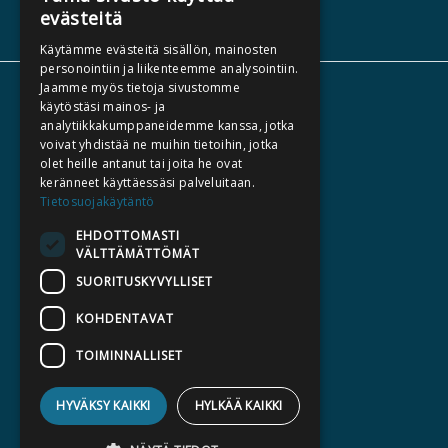
evästeitä
Käytämme evästeitä sisällön, mainosten
personointiin ja liikenteemme analysointiin.
Jaamme myös tietoja sivustomme
TIETOA MEISTÄ
käytöstäsi mainos- ja
analytiikkakumppaneidemme kanssa, jotka
TEKIJÄT
voivat yhdistää ne muihin tietoihin, jotka
KATALOGIT
olet heille antanut tai joita he ovat
keränneet käyttäessäsi palveluitaan.
AJANKOHTAISTA
Tietosuojakäytäntö
EHDOTTOMASTI
HALUATKO KIRJAILIJAKSI
VÄLTTÄMÄTTÖMÄT
KIRJA TILAUSTYÖNÄ
SUORITUSKYVYLLISET
MEDIALLE
KOHDENTAVAT
LASKUTUSOSOITTEET
TOIMINNALLISET
SILTALA.FI
HYVÄKSY KAIKKI
HYLKÄÄ KAIKKI
E-JA ÄÄNIKIRJAT
ENNAKKOTILATTAVAT