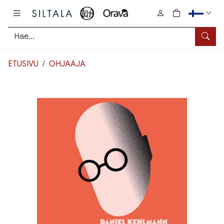
Pääsisältö
0
tuotetta osto
Hae
ETUSIVU
OHJAAJA