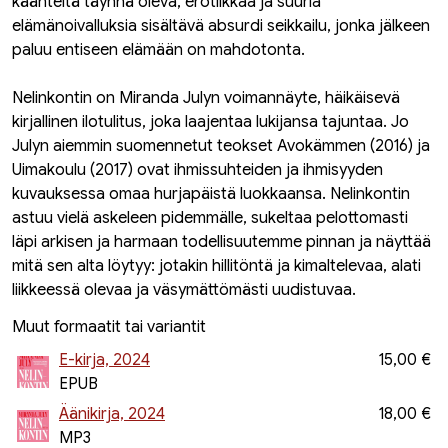
käänteitä täynnä oleva, erotiikkaa ja suuria
elämänoivalluksia sisältävä absurdi seikkailu, jonka jälkeen
paluu entiseen elämään on mahdotonta.
Nelinkontin on Miranda Julyn voimannäyte, häikäisevä
kirjallinen ilotulitus, joka laajentaa lukijansa tajuntaa. Jo
Julyn aiemmin suomennetut teokset Avokämmen (2016) ja
Uimakoulu (2017) ovat ihmissuhteiden ja ihmisyyden
kuvauksessa omaa hurjapäistä luokkaansa. Nelinkontin
astuu vielä askeleen pidemmälle, sukeltaa pelottomasti
läpi arkisen ja harmaan todellisuutemme pinnan ja näyttää
mitä sen alta löytyy: jotakin hillitöntä ja kimaltelevaa, alati
liikkeessä olevaa ja väsymättömästi uudistuvaa.
Muut formaatit tai variantit
E-kirja, 2024
15,00 €
EPUB
Äänikirja, 2024
18,00 €
MP3