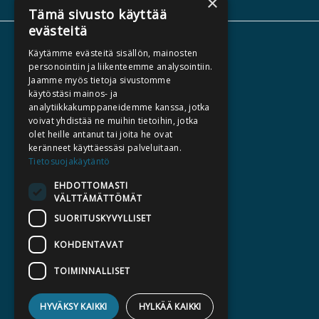
×
Tämä sivusto käyttää
evästeitä
TIETOA MEISTÄ
Käytämme evästeitä sisällön, mainosten
personointiin ja liikenteemme analysointiin.
TEKIJÄT
Jaamme myös tietoja sivustomme
KATALOGIT
käytöstäsi mainos- ja
analytiikkakumppaneidemme kanssa, jotka
AJANKOHTAISTA
voivat yhdistää ne muihin tietoihin, jotka
olet heille antanut tai joita he ovat
HALUATKO KIRJAILIJAKSI
keränneet käyttäessäsi palveluitaan.
Tietosuojakäytäntö
KIRJA TILAUSTYÖNÄ
EHDOTTOMASTI
MEDIALLE
VÄLTTÄMÄTTÖMÄT
LASKUTUSOSOITTEET
SUORITUSKYVYLLISET
KOHDENTAVAT
SILTALA.FI
E-JA ÄÄNIKIRJAT
TOIMINNALLISET
ENNAKKOTILATTAVAT
HYVÄKSY KAIKKI
HYLKÄÄ KAIKKI
LAHJAKORTTI