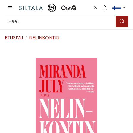
Pääsisältö
0
tuotetta osto
Hae
ETUSIVU
NELINKONTIN