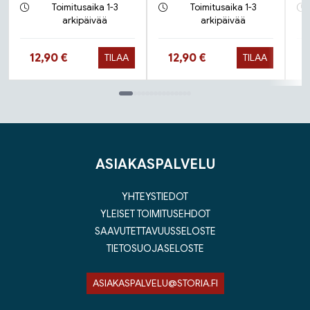
Toimitusaika 1-3
Toimitusaika 1-3
arkipäivää
arkipäivää
Hinta nyt
Hinta nyt
12,90 €
12,90 €
TILAA
TILAA
Tuoteluettelon loppu
ASIAKASPALVELU
YHTEYSTIEDOT
YLEISET TOIMITUSEHDOT
SAAVUTETTAVUUSSELOSTE
TIETOSUOJASELOSTE
ASIAKASPALVELU@STORIA.FI