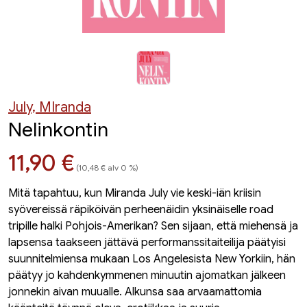
July, MIranda
Nelinkontin
Hinta nyt
11,90 €
(10,48 € alv 0 %)
Mitä tapahtuu, kun Miranda July vie keski-iän kriisin
syövereissä räpiköivän perheenäidin yksinäiselle road
tripille halki Pohjois-Amerikan? Sen sijaan, että miehensä ja
lapsensa taakseen jättävä performanssitaiteilija päätyisi
suunnitelmiensa mukaan Los Angelesista New Yorkiin, hän
päätyy jo kahdenkymmenen minuutin ajomatkan jälkeen
jonnekin aivan muualle. Alkunsa saa arvaamattomia