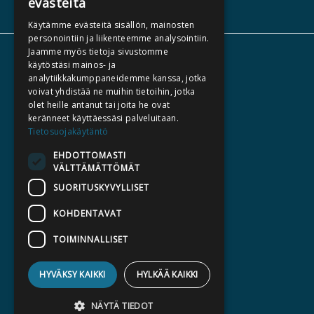
evästeitä
Käytämme evästeitä sisällön, mainosten
personointiin ja liikenteemme analysointiin.
Jaamme myös tietoja sivustomme
TIETOA MEISTÄ
käytöstäsi mainos- ja
analytiikkakumppaneidemme kanssa, jotka
TEKIJÄT
voivat yhdistää ne muihin tietoihin, jotka
KATALOGIT
olet heille antanut tai joita he ovat
keränneet käyttäessäsi palveluitaan.
AJANKOHTAISTA
Tietosuojakäytäntö
EHDOTTOMASTI
HALUATKO KIRJAILIJAKSI
VÄLTTÄMÄTTÖMÄT
KIRJA TILAUSTYÖNÄ
SUORITUSKYVYLLISET
MEDIALLE
KOHDENTAVAT
LASKUTUSOSOITTEET
TOIMINNALLISET
SILTALA.FI
HYVÄKSY KAIKKI
HYLKÄÄ KAIKKI
E-JA ÄÄNIKIRJAT
ENNAKKOTILATTAVAT
NÄYTÄ TIEDOT