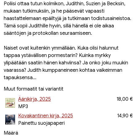
Poliisi ottaa tutun kolmikon, Judithin, Suzien ja Becksin,
mukaan tutkimuksiin, ja he pääsevät vapaasti
haastattelemaan epäiltyjä ja tutkimaan todistusaineistoa.
Tämä sopii Judithille hyvin, sillä hänellä ei ole aikaa
sääntöjen ja protokollan seuraamiseen.
Naiset ovat kuitenkin ymmällään. Kuka olisi halunnut
tappaa ystävällisen pormestarin? Kuinka myrkky
ylipäätään saatiin hänen kahviinsa? Ja onko joku muukin
vaarassa? Judith kumppaneineen kohtaa vaikeimman
tapauksensa...
Muut formaatit tai variantit
Äänikirja, 2025
18,00 €
MP3
Kovakantinen kirja, 2025
14,90 €
Painettu suojapaperi
Määrä