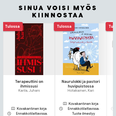
SINUA VOISI MYÖS
KIINNOSTAA
Tuoteluettelon alku
Tulossa
Tulossa
Tul
Terapeuttini on
Naurulokki ja pastori
ihmissusi
huvipuistossa
Karila, Juhani
Hotakainen, Kari
Kovakantinen kirja
Kovakantinen kirja
Ennakkotilattavissa.
Ennakkotilattavissa.
Tuote ilmestyy