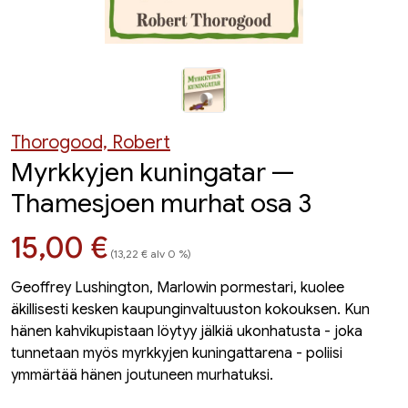
Thorogood, Robert
Myrkkyjen kuningatar —
Thamesjoen murhat osa 3
Hinta nyt
15,00 €
(13,22 € alv 0 %)
Geoffrey Lushington, Marlowin pormestari, kuolee
äkillisesti kesken kaupunginvaltuuston kokouksen. Kun
hänen kahvikupistaan löytyy jälkiä ukonhatusta - joka
tunnetaan myös myrkkyjen kuningattarena - poliisi
ymmärtää hänen joutuneen murhatuksi.