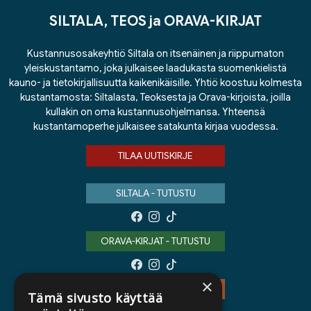
SILTALA, TEOS ja ORAVA-KIRJAT
Kustannusosakeyhtiö Siltala on itsenäinen ja riippumaton
yleiskustantamo, joka julkaisee laadukasta suomenkielistä
kauno- ja tietokirjallisuutta kaikenikäisille. Yhtiö koostuu kolmesta
kustantamosta: Siltalasta, Teoksesta ja Orava-kirjoista, joilla
kullakin on oma kustannusohjelmansa. Yhteensä
kustantamoperhe julkaisee satakunta kirjaa vuodessa.
TILAA UUTISKIRJE
SILTALA - TUTUSTU
ORAVA-KIRJAT - TUTUSTU
×
TEOS - TUTUSTU
Tämä sivusto käyttää