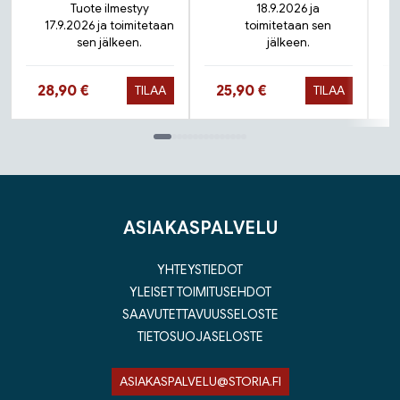
Tuote ilmestyy
18.9.2026 ja
17.9.2026 ja toimitetaan
toimitetaan sen
sen jälkeen.
jälkeen.
Hinta nyt
Hinta nyt
28,90 €
25,90 €
TILAA
TILAA
Tuoteluettelon loppu
ASIAKASPALVELU
YHTEYSTIEDOT
YLEISET TOIMITUSEHDOT
SAAVUTETTAVUUSSELOSTE
TIETOSUOJASELOSTE
ASIAKASPALVELU@STORIA.FI