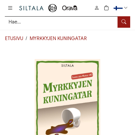
Pääsisältö
0
tuotetta osto
Hae
ETUSIVU
MYRKKYJEN KUNINGATAR