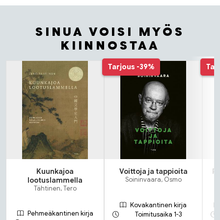
SINUA VOISI MYÖS
KIINNOSTAA
Tuoteluettelon alku
Tarjous
-39%
Tar
Kuunkajoa
Voittoja ja tappioita
Pa
lootuslammella
Soininvaara, Osmo
Tähtinen, Tero
Kovakantinen kirja
Pehmeäkantinen kirja
Toimitusaika 1-3