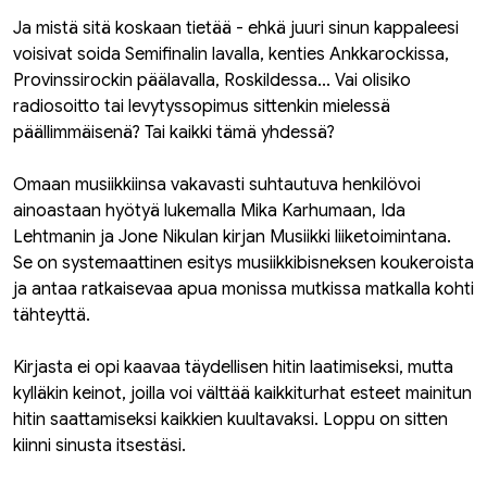
Ja mistä sitä koskaan tietää - ehkä juuri sinun kappaleesi
voisivat soida Semifinalin lavalla, kenties Ankkarockissa,
Provinssirockin päälavalla, Roskildessa... Vai olisiko
radiosoitto tai levytyssopimus sittenkin mielessä
päällimmäisenä? Tai kaikki tämä yhdessä?
Omaan musiikkiinsa vakavasti suhtautuva henkilövoi
ainoastaan hyötyä lukemalla Mika Karhumaan, Ida
Lehtmanin ja Jone Nikulan kirjan Musiikki liiketoimintana.
Se on systemaattinen esitys musiikkibisneksen koukeroista
ja antaa ratkaisevaa apua monissa mutkissa matkalla kohti
tähteyttä.
Kirjasta ei opi kaavaa täydellisen hitin laatimiseksi, mutta
kylläkin keinot, joilla voi välttää kaikkiturhat esteet mainitun
hitin saattamiseksi kaikkien kuultavaksi. Loppu on sitten
kiinni sinusta itsestäsi.