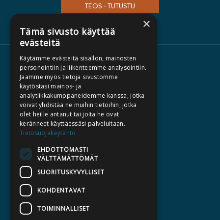
TEOS - TUTUSTU
×
Tämä sivusto käyttää
evästeitä
Käytämme evästeitä sisällön, mainosten
TIETOA MEISTÄ
personointiin ja liikenteemme analysointiin.
Jaamme myös tietoja sivustomme
TEKIJÄT
käytöstäsi mainos- ja
KATALOGIT
analytiikkakumppaneidemme kanssa, jotka
voivat yhdistää ne muihin tietoihin, jotka
AJANKOHTAISTA
olet heille antanut tai joita he ovat
keränneet käyttäessäsi palveluitaan.
HALUATKO KIRJAILIJAKSI
Tietosuojakäytäntö
KIRJA TILAUSTYÖNÄ
EHDOTTOMASTI
VÄLTTÄMÄTTÖMÄT
MEDIALLE
SUORITUSKYVYLLISET
LASKUTUSOSOITTEET
KOHDENTAVAT
SILTALA.FI
TOIMINNALLISET
E-JA ÄÄNIKIRJAT