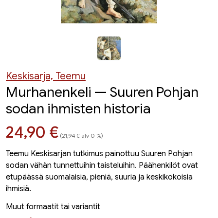
Keskisarja, Teemu
Murhanenkeli — Suuren Pohjan
sodan ihmisten historia
Hinta nyt
24,90 €
(21,94 € alv 0 %)
Teemu Keskisarjan tutkimus painottuu Suuren Pohjan
sodan vähän tunnettuihin taisteluihin. Päähenkilöt ovat
etupäässä suomalaisia, pieniä, suuria ja keskikokoisia
ihmisiä.
Muut formaatit tai variantit