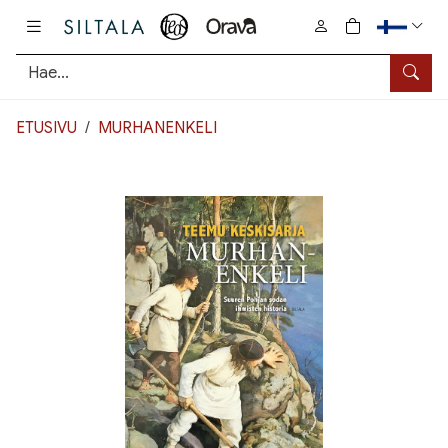
Pääsisältö
0
tuotetta osto
Hae
ETUSIVU
MURHANENKELI