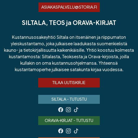
ASIAKASPALVELU@STORIA.FI
SILTALA, TEOS ja ORAVA-KIRJAT
Kustannusosakeyhtiö Siltala on itsenäinen ja riippumaton
yleiskustantamo, joka julkaisee laadukasta suomenkielistä
kauno- ja tietokirjallisuutta kaikenikäisille. Yhtiö koostuu kolmesta
kustantamosta: Siltalasta, Teoksesta ja Orava-kirjoista, joilla
kullakin on oma kustannusohjelmansa. Yhteensä
kustantamoperhe julkaisee satakunta kirjaa vuodessa.
TILAA UUTISKIRJE
SILTALA - TUTUSTU
ORAVA-KIRJAT - TUTUSTU