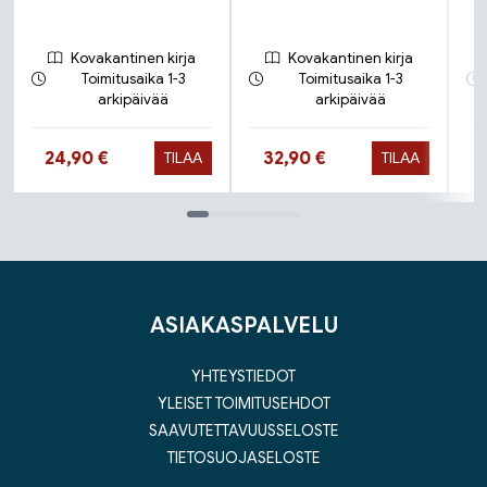
Kovakantinen kirja
Kovakantinen kirja
Toimitusaika 1-3
Toimitusaika 1-3
arkipäivää
arkipäivää
Hinta nyt
Hinta nyt
24,90 €
32,90 €
TILAA
TILAA
Tuoteluettelon loppu
ASIAKASPALVELU
YHTEYSTIEDOT
YLEISET TOIMITUSEHDOT
SAAVUTETTAVUUSSELOSTE
TIETOSUOJASELOSTE