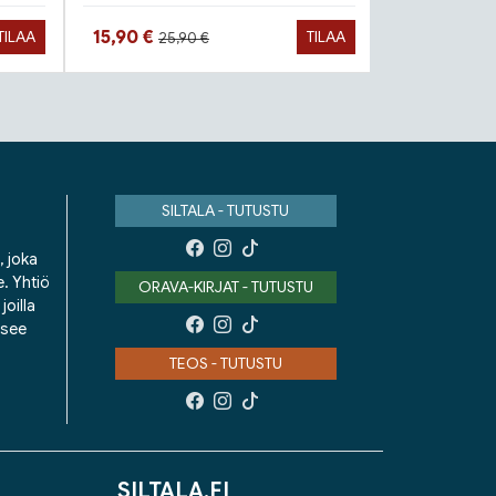
Hinta aiemmin
Hinta nyt
Hinta n
15,90 €
22,90 €
TILAA
TILAA
25,90 €
SILTALA - TUTUSTU
, joka
e. Yhtiö
ORAVA-KIRJAT - TUTUSTU
oilla
isee
TEOS - TUTUSTU
SILTALA.FI