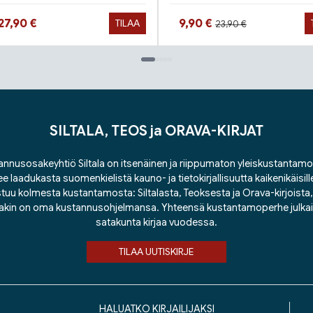
Hinta aiemmin
Hinta nyt
Hinta nyt
27,90 €
9,90 €
TILAA
23,90 €
SILTALA, TEOS ja ORAVA-KIRJAT
nnusosakeyhtiö Siltala on itsenäinen ja riippumaton yleiskustantamo
ee laadukasta suomenkielistä kauno- ja tietokirjallisuutta kaikenikäisill
tuu kolmesta kustantamosta: Siltalasta, Teoksesta ja Orava-kirjoista, j
lakin on oma kustannusohjelmansa. Yhteensä kustantamoperhe julka
satakunta kirjaa vuodessa.
TILAA UUTISKIRJE
HALUATKO KIRJAILIJAKSI