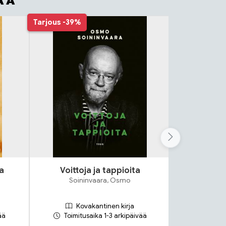
AA
Tarjous
-39%
a
Voittoja ja tappioita
A
Soininvaara, Osmo
Jä
Kovakantinen kirja
Ko
ää
Toimitusaika 1-3 arkipäivää
Toimit