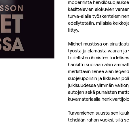
modernista henkilösuojauksest
käsittelevien elokuvien varaan
turva-alalla työskenteleminen
edellytetään, millaisia keikkoj
liittyy.
Miehet mustissa on ainutlaat
työstä ja elämästä vaaran ja
todellisten ihmisten todellis
hankittu suoraan alan ammattil
merkittävin lienee alan legen
suojelupoliisin ja liikkuvan p
julkisuudessa ylimmän valtion
autojen sekä punaisten mattoj
kuvamateriaalia henkivartijoid
Turvamiehen suusta sen kuulee:
tehdään rahan vuoksi, sillä se