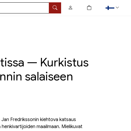
0
tuotetta ostoskorissa
Hae
issa — Kurkistus
innin salaiseen
a Jan Fredrikssonin kiehtova katsaus
 henkivartijoiden maailmaan. Mielikuvat