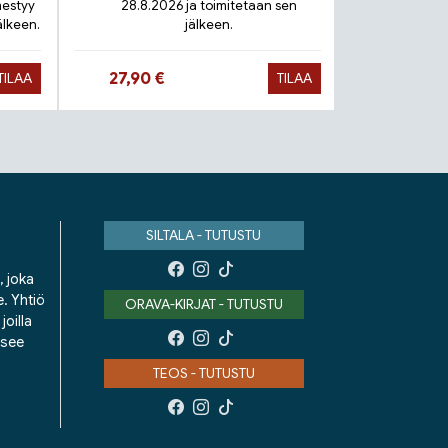
mestyy
28.8.2026 ja toimitetaan sen
älkeen.
jälkeen.
Toimit
Hinta nyt
Hinta 
27,90 €
9,90 €
TILAA
TILAA
SILTALA - TUTUSTU
, joka
e. Yhtiö
ORAVA-KIRJAT - TUTUSTU
oilla
isee
TEOS - TUTUSTU