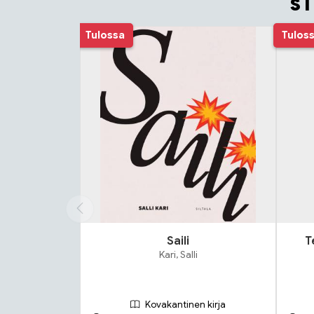
S
Tuoteluettelon alku
Tulossa
Tulos
Saili
T
Kari, Salli
Kovakantinen kirja