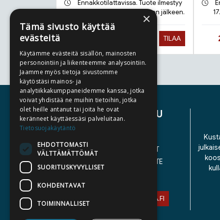
Ennakkotilattavissa. Tuote ilmestyy
E
21.9.2026 ja toimitetaan sen jälkeen.
17
×
Tämä sivusto käyttää
evästeitä
Hinta nyt
27,90 €
TILAA
Käytämme evästeitä sisällön, mainosten
personointiin ja liikenteemme analysointiin.
Jaamme myös tietoja sivustomme
Tuoteluettelon loppu
käytöstäsi mainos- ja
analytiikkakumppaneidemme kanssa, jotka
voivat yhdistää ne muihin tietoihin, jotka
olet heille antanut tai joita he ovat
ASIAKASPALVELU
keränneet käyttäessäsi palveluitaan.
Tietosuojakäytäntö
YHTEYSTIEDOT
Kusta
EHDOTTOMASTI
julkais
YLEISET TOIMITUSEHDOT
VÄLTTÄMÄTTÖMÄT
koos
SAAVUTETTAVUUSSELOSTE
SUORITUSKYVYLLISET
kul
TIETOSUOJASELOSTE
KOHDENTAVAT
ASIAKASPALVELU@STORIA.FI
TOIMINNALLISET