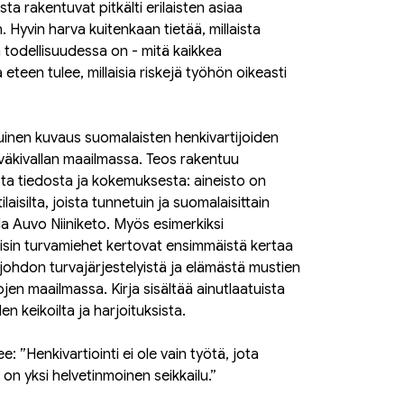
a rakentuvat pitkälti erilaisten asiaa
. Hyvin harva kuitenkaan tietää, millaista
 todellisuudessa on - mitä kaikkea
a eteen tulee, millaisia riskejä työhön oikeasti
uinen kuvaus suomalaisten henkivartijoiden
 väkivallan maailmassa. Teos rakentuu
esta tiedosta ja kokemuksesta: aineisto on
aisilta, joista tunnetuin ja suomalaisittain
da Auvo Niiniketo. Myös esimerkiksi
oliisin turvamiehet kertovat ensimmäistä kertaa
johdon turvajärjestelyistä ja elämästä mustien
en maailmassa. Kirja sisältää ainutlaatuista
en keikoilta ja harjoituksista.
 ”Henkivartiointi ei ole vain työtä, jota
 on yksi helvetinmoinen seikkailu.”