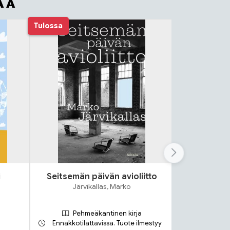
AA
Tulossa
i
Seitsemän päivän avioliitto
Lok
Järvikallas, Marko
S
Pehmeäkantinen kirja
Ennakkotilattavissa. Tuote ilmestyy