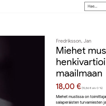
Fredriksson, Jan
Miehet must
henkivartio
maailmaan
Hinta nyt
18,00 €
(15,86 € alv 0 %)
Miehet mustissa on toimittaj
salaperäisten turvamiesten ja