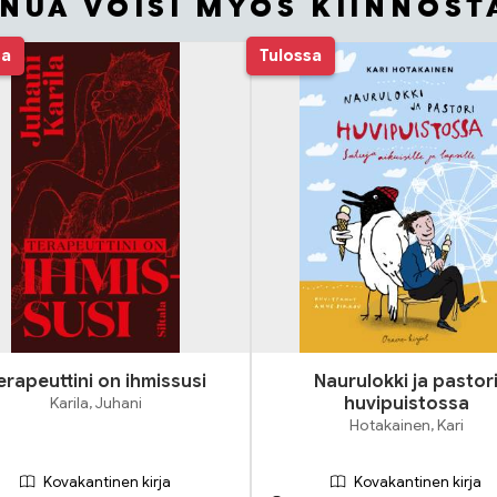
INUA VOISI MYÖS KIINNOST
sa
Tulossa
erapeuttini on ihmissusi
Naurulokki ja pastor
Karila, Juhani
huvipuistossa
Hotakainen, Kari
Kovakantinen kirja
Kovakantinen kirja