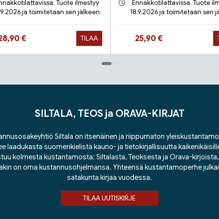
nnakkotilattavissa. Tuote ilmestyy
Ennakkotilattavissa. Tuote il
.9.2026 ja toimitetaan sen jälkeen.
18.9.2026 ja toimitetaan sen j
Hinta nyt
Hinta nyt
28,90 €
25,90 €
TILAA
SILTALA, TEOS ja ORAVA-KIRJAT
nnusosakeyhtiö Siltala on itsenäinen ja riippumaton yleiskustantamo
ee laadukasta suomenkielistä kauno- ja tietokirjallisuutta kaikenikäisill
tuu kolmesta kustantamosta: Siltalasta, Teoksesta ja Orava-kirjoista, j
lakin on oma kustannusohjelmansa. Yhteensä kustantamoperhe julka
satakunta kirjaa vuodessa.
TILAA UUTISKIRJE