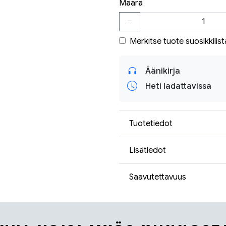
Määrä
Merkitse tuote suosikkilist
Äänikirja
Heti ladattavissa
Tuotetiedot
Lisätiedot
Saavutettavuus