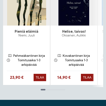
Pieniä eläimiä
Helise, taivas!
Sa
Niemi, Juuli
Oksanen, Aulikki
Pehmeäkantinen kirja
Kovakantinen kirja
Toimitusaika 1-3
Toimitusaika 1-3
arkipäivää
arkipäivää
Hinta nyt
Hinta nyt
23,90 €
14,90 €
TILAA
TILAA
Tuoteluettelon loppu