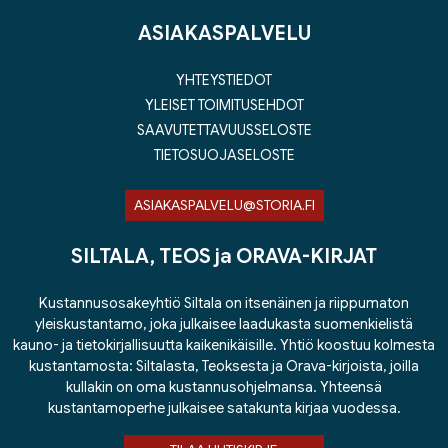
ASIAKASPALVELU
YHTEYSTIEDOT
YLEISET TOIMITUSEHDOT
SAAVUTETTAVUUSSELOSTE
TIETOSUOJASELOSTE
ASIAKASPALVELU@STORIA.FI
SILTALA, TEOS ja ORAVA-KIRJAT
Kustannusosakeyhtiö Siltala on itsenäinen ja riippumaton
yleiskustantamo, joka julkaisee laadukasta suomenkielistä
kauno- ja tietokirjallisuutta kaikenikäisille. Yhtiö koostuu kolmesta
kustantamosta: Siltalasta, Teoksesta ja Orava-kirjoista, joilla
kullakin on oma kustannusohjelmansa. Yhteensä
kustantamoperhe julkaisee satakunta kirjaa vuodessa.