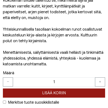
Kokoelman sivuille tallentuu se, mikä meiltä lajina jää
matkan varrelle: kuitit, kirjeet, kynttilänpätkät ja
paperiveitset, arjen pienet todisteet, jotka kertovat siitä,
että eletty on, muistoja on.
Yhteiskunnallisella tasollaan kokoelman runot osallistuvat
keskusteluun kirja-alasta ja kirjojen arvosta. Kulttuurin
polut on tehty kirjaimista.
Menettämisestä, säilyttämisestä vaalii hellästi ja tinkimättä
yhdessäoloa, yhdessä elämistä, yhteyksiä - kuolemaa ja
katoamista unohtamatta.
Määrä
LISÄÄ KORIIN
Merkitse tuote suosikkilistalle