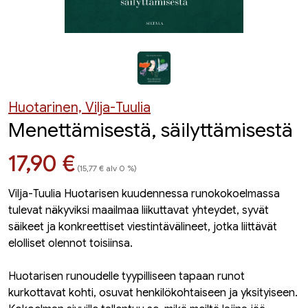
Huotarinen, Vilja-Tuulia
Menettämisestä, säilyttämisestä
Hinta nyt
17,90 €
(15,77 € alv 0 %)
Vilja-Tuulia Huotarisen kuudennessa runokokoelmassa
tulevat näkyviksi maailmaa liikuttavat yhteydet, syvät
säikeet ja konkreettiset viestintävälineet, jotka liittävät
elolliset olennot toisiinsa.
Huotarisen runoudelle tyypilliseen tapaan runot
kurkottavat kohti, osuvat henkilökohtaiseen ja yksityiseen.