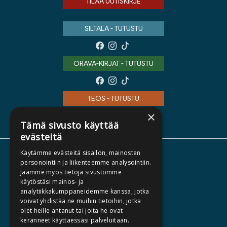
TILAA UUTISKIRJE
SILTALA - TUTUSTU
ORAVA-KIRJAT - TUTUSTU
TEOS - TUTUSTU
×
Tämä sivusto käyttää
evästeitä
Käytämme evästeitä sisällön, mainosten
TIETOA MEISTÄ
personointiin ja liikenteemme analysointiin.
Jaamme myös tietoja sivustomme
TEKIJÄT
käytöstäsi mainos- ja
KATALOGIT
analytiikkakumppaneidemme kanssa, jotka
voivat yhdistää ne muihin tietoihin, jotka
AJANKOHTAISTA
olet heille antanut tai joita he ovat
keränneet käyttäessäsi palveluitaan.