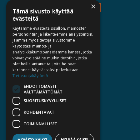
×
TEOS - TUTUSTU
Tämä sivusto käyttää
evästeitä
Käytämme evästeitä sisällön, mainosten
personointiin ja liikenteemme analysointiin.
Jaamme myös tietoja sivustomme
TIETOA MEISTÄ
käytöstäsi mainos- ja
analytiikkakumppaneidemme kanssa, jotka
TEKIJÄT
voivat yhdistää ne muihin tietoihin, jotka
KATALOGIT
olet heille antanut tai joita he ovat
keränneet käyttäessäsi palveluitaan.
AJANKOHTAISTA
Tietosuojakäytäntö
EHDOTTOMASTI
HALUATKO KIRJAILIJAKSI
VÄLTTÄMÄTTÖMÄT
KIRJA TILAUSTYÖNÄ
SUORITUSKYVYLLISET
MEDIALLE
KOHDENTAVAT
LASKUTUSOSOITTEET
TOIMINNALLISET
SILTALA.FI
HYVÄKSY KAIKKI
HYLKÄÄ KAIKKI