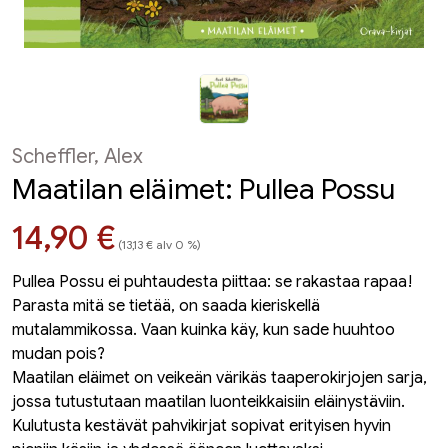
Scheffler, Alex
Maatilan eläimet: Pullea Possu
Hinta nyt
14,90 €
(13,13 € alv 0 %)
Pullea Possu ei puhtaudesta piittaa: se rakastaa rapaa!
Parasta mitä se tietää, on saada kieriskellä
mutalammikossa. Vaan kuinka käy, kun sade huuhtoo
mudan pois?
Maatilan eläimet on veikeän värikäs taaperokirjojen sarja,
jossa tutustutaan maatilan luonteikkaisiin eläinystäviin.
Kulutusta kestävät pahvikirjat sopivat erityisen hyvin