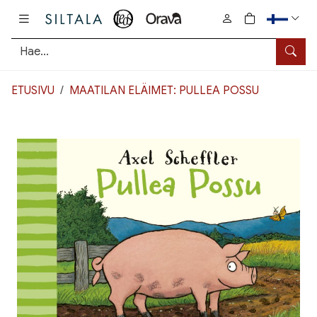
Pääsisältö
0
tuotetta osto
Hae
ETUSIVU
MAATILAN ELÄIMET: PULLEA POSSU