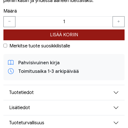
pieniin käsiin ja yhdessä ääneen luettavaksi.
Määrä
LISÄÄ KORIIN
Merkitse tuote suosikkilistalle
Pahvisivuinen kirja
Toimitusaika 1-3 arkipäivää
Tuotetiedot
Lisätiedot
Tuoteturvallisuus