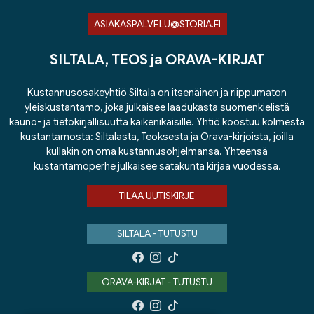
ASIAKASPALVELU@STORIA.FI
SILTALA, TEOS ja ORAVA-KIRJAT
Kustannusosakeyhtiö Siltala on itsenäinen ja riippumaton
yleiskustantamo, joka julkaisee laadukasta suomenkielistä
kauno- ja tietokirjallisuutta kaikenikäisille. Yhtiö koostuu kolmesta
kustantamosta: Siltalasta, Teoksesta ja Orava-kirjoista, joilla
kullakin on oma kustannusohjelmansa. Yhteensä
kustantamoperhe julkaisee satakunta kirjaa vuodessa.
TILAA UUTISKIRJE
SILTALA - TUTUSTU
ORAVA-KIRJAT - TUTUSTU