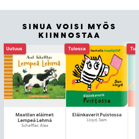
SINUA VOISI MYÖS
KIINNOSTAA
Tuoteluettelon alku
Uutuus
Tulossa
Tul
Maatilan eläimet:
Eläinkaverit Puistossa
Lempeä Lehmä
Lloyd, Sam
Scheffler, Alex