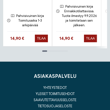
Pahvisivuinen kirja
Ennakkotilattavissa.
Pahvisivuinen kirja
Tuote ilmestyy 9.9.2026
Toimitusaika 1-3
ja toimitetaan sen
arkipäivää
jälkeen.
Hinta nyt
Hinta nyt
14,90 €
14,90 €
TILAA
TILAA
Tuoteluettelon loppu
ASIAKASPALVELU
YHTEYSTIEDOT
YLEISET TOIMITUSEHDOT
SAAVUTETTAVUUSSELOSTE
TIETOSUOJASELOSTE