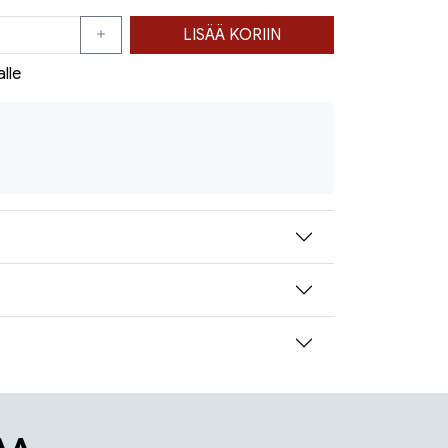
LISÄÄ KORIIN
alle
AA