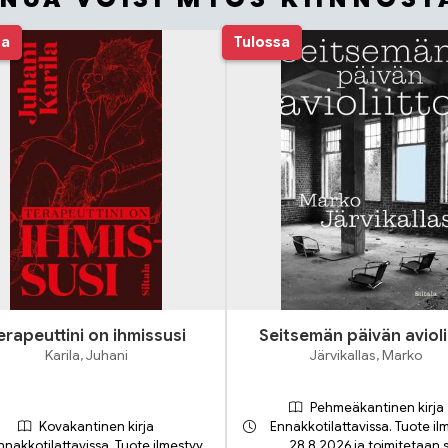
sa
Tulossa
erapeuttini on ihmissusi
Seitsemän päivän avioli
Karila, Juhani
Järvikallas, Marko
Pehmeäkantinen kirja
Kovakantinen kirja
Ennakkotilattavissa. Tuote il
nnakkotilattavissa. Tuote ilmestyy
28.8.2026 ja toimitetaan 