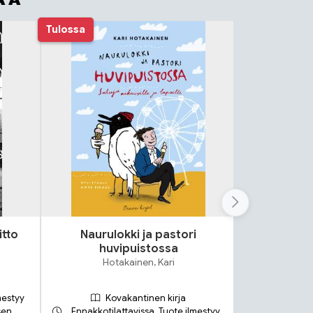
Tulossa
itto
Naurulokki ja pastori
Lok
huvipuistossa
S
Hotakainen, Kari
mestyy
Kovakantinen kirja
sen
Ennakkotilattavissa. Tuote ilmestyy