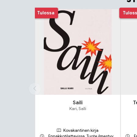
Tuoteluettelon alku
Tulossa
Tulos
Saili
T
Kari, Salli
Kovakantinen kirja
Ennakkotilattavissa. Tuote ilmestyy
E