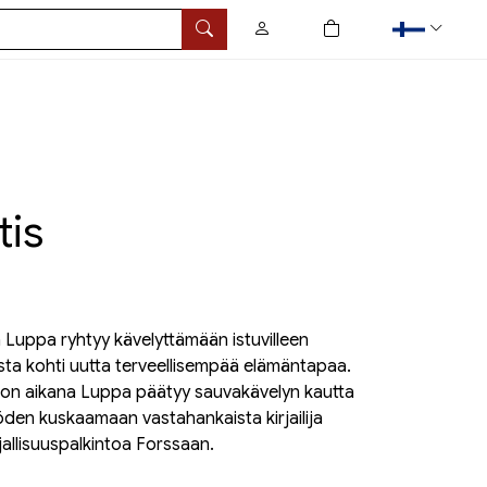
0
tuotetta ostoskorissa
Hae
tis
 Luppa ryhtyy kävelyttämään istuvilleen
tista kohti uutta terveellisempää elämäntapaa.
son aikana Luppa päätyy sauvakävelyn kautta
myöden kuskaamaan vastahankaista kirjailija
allisuuspalkintoa Forssaan.