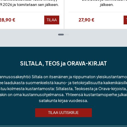
.9.2026 ja toimitetaan sen jälkeen.
jälkeen.
Hinta nyt
Hinta nyt
28,90 €
27,90 €
TILAA
SILTALA, TEOS ja ORAVA-KIRJAT
nnusosakeyhtiö Siltala on itsenäinen ja riippumaton yleiskustantamo
ee laadukasta suomenkielistä kauno- ja tietokirjallisuutta kaikenikäisill
tuu kolmesta kustantamosta: Siltalasta, Teoksesta ja Orava-kirjoista, j
lakin on oma kustannusohjelmansa. Yhteensä kustantamoperhe julka
satakunta kirjaa vuodessa.
TILAA UUTISKIRJE