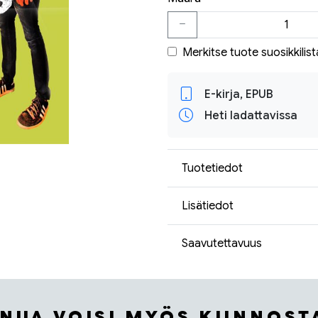
Merkitse tuote suosikkilist
E-kirja, EPUB
Heti ladattavissa
Tuotetiedot
Lisätiedot
Saavutettavuus
INUA VOISI MYÖS KIINNOST