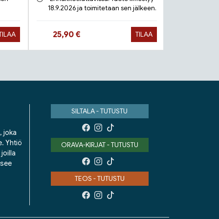
18.9.2026 ja toimitetaan sen jälkeen.
Toimit
Hinta nyt
Hinta 
25,90 €
9,90 €
TILAA
TILAA
SILTALA - TUTUSTU
, joka
e. Yhtiö
ORAVA-KIRJAT - TUTUSTU
oilla
isee
TEOS - TUTUSTU