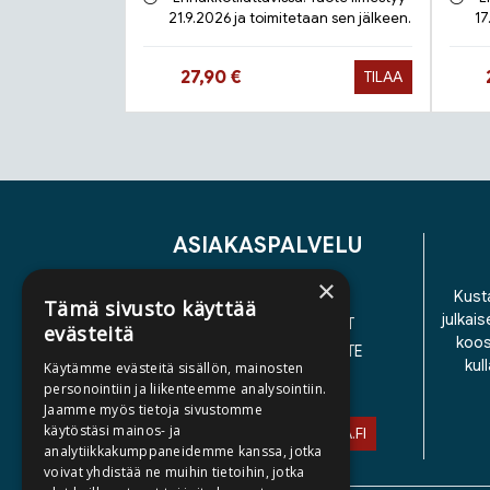
21.9.2026 ja toimitetaan sen jälkeen.
17
Hinta nyt
27,90 €
TILAA
Tuoteluettelon loppu
ASIAKASPALVELU
×
YHTEYSTIEDOT
Kusta
Tämä sivusto käyttää
julkais
YLEISET TOIMITUSEHDOT
evästeitä
koos
SAAVUTETTAVUUSSELOSTE
kul
Käytämme evästeitä sisällön, mainosten
TIETOSUOJASELOSTE
personointiin ja liikenteemme analysointiin.
Jaamme myös tietoja sivustomme
käytöstäsi mainos- ja
ASIAKASPALVELU@STORIA.FI
analytiikkakumppaneidemme kanssa, jotka
voivat yhdistää ne muihin tietoihin, jotka