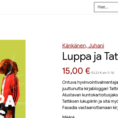
Känkänen, Juhani
Luppa ja Tat
Hinta nyt
15,00 €
(13,22 € alv 0 %)
Ontuva hyvinvointivalmentaja
juuttunutta kirjabloggari Tat
Alustavan kuntokartoitusjak
Tattiksen lukupiiriin ja sitä 
Fasadia vastaanottamaan kirj
Määrä