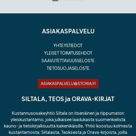
Tuoteluettelon loppu
ASIAKASPALVELU
YHTEYSTIEDOT
YLEISET TOIMITUSEHDOT
SAAVUTETTAVUUSSELOSTE
TIETOSUOJASELOSTE
ASIAKASPALVELU@STORIA.FI
SILTALA, TEOS ja ORAVA-KIRJAT
Kustannusosakeyhtiö Siltala on itsenäinen ja riippumaton
yleiskustantamo, joka julkaisee laadukasta suomenkielistä
kauno- ja tietokirjallisuutta kaikenikäisille. Yhtiö koostuu kolmesta
kustantamosta: Siltalasta, Teoksesta ja Orava-kirjoista, joilla