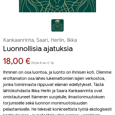
Kankaanrinta, Saari, Herlin, Ilkka
Luonnollisia ajatuksia
Hinta nyt
18,00 €
(15,86 € alv 0 %)
Ihminen on osa luontoa, ja luonto on ihmisen koti. Olemme
erottamaton osa lähes lukemattomien lajien verkostoa,
jonka toiminnasta riippuvat elämän edellytykset. Tästä
lähtökohdasta Ilkka Herlin ja Saara Kankaanrinta ovat
omistautuneet Itämeren suojelulle, ilmastonmuutoksen
torjumiselle sekä luonnon monimuotoisuuden
pelastamiselle. He tekevät konkreettista työtä ekologisesti