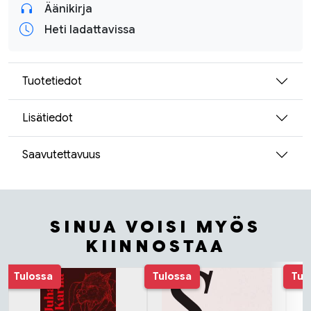
Äänikirja
Heti ladattavissa
Tuotetiedot
Lisätiedot
Saavutettavuus
SINUA VOISI MYÖS
KIINNOSTAA
Tuoteluettelon alku
Tulossa
Tulossa
Tul