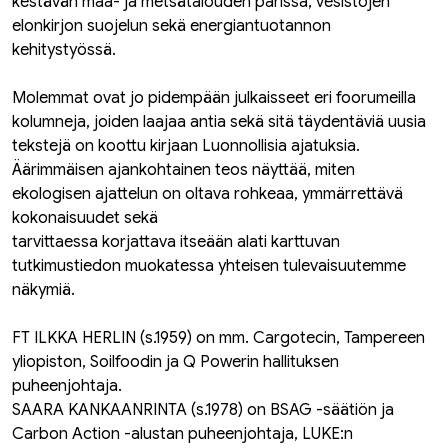
kestävän maa- ja metsätalouden parissa, vesistöjen
elonkirjon suojelun sekä energiantuotannon
kehitystyössä.
Molemmat ovat jo pidempään julkaisseet eri foorumeilla
kolumneja, joiden laajaa antia sekä sitä täydentäviä uusia
tekstejä on koottu kirjaan Luonnollisia ajatuksia.
Äärimmäisen ajankohtainen teos näyttää, miten
ekologisen ajattelun on oltava rohkeaa, ymmärrettävä
kokonaisuudet sekä
tarvittaessa korjattava itseään alati karttuvan
tutkimustiedon muokatessa yhteisen tulevaisuutemme
näkymiä.
FT ILKKA HERLIN (s.1959) on mm. Cargotecin, Tampereen
yliopiston, Soilfoodin ja Q Powerin hallituksen
puheenjohtaja.
SAARA KANKAANRINTA (s.1978) on BSAG -säätiön ja
Carbon Action -alustan puheenjohtaja, LUKE:n