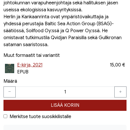
johtokunnan varapuheenjohtaja sekä hallituksen jäsen
useissa ekologisissa kasvuyrityksissä.
Herlin ja Kankaanrinta ovat ympäristövaikuttajia ja
yhdessä perustajia Baltic Sea Action Group (BSAG)-
säätiössä, Soilfood Oy:ssä ja Q Power Oy:ssä. He
omistavat tutkimustila Qvidjan Paraisilla sekä Gullkronan
sataman saaristossa.
Muut formaatit tai variantit
E-kirja, 2021
15,00 €
EPUB
Määrä
LISÄÄ KORIIN
Merkitse tuote suosikkilistalle