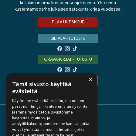
kullakin on oma kustannusohjelmansa. Yhteensä
kustantamoperhe julkaisee satakunta kirjaa vuodessa.
TILAA UUTISKIRJE
SILTALA - TUTUSTU
ORAVA-KIRJAT - TUTUSTU
×
TEOS - TUTUSTU
Tämä sivusto käyttää
evästeitä
Käytämme evästeitä sisällön, mainosten
personointiin ja liikenteemme analysointiin.
Jaamme myös tietoja sivustomme
TIETOA MEISTÄ
käytöstäsi mainos- ja
analytiikkakumppaneidemme kanssa, jotka
TEKIJÄT
voivat yhdistää ne muihin tietoihin, jotka
KATALOGIT
olet heille antanut tai joita he ovat