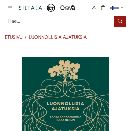
Pääsisältö
0
tuotetta osto
Hae
ETUSIVU
LUONNOLLISIA AJATUKSIA