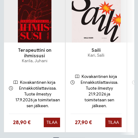
Terapeuttini on
Saili
N
ihmissusi
Kari, Salli
Karila, Juhani
Kovakantinen kirja
Kovakantinen kirja
Ennakkotilattavissa.
Ennakkotilattavissa.
Tuote ilmestyy
Tuote ilmestyy
21.9.2026 ja
17.9.2026 ja toimitetaan
toimitetaan sen
sen jälkeen.
jälkeen.
Hinta nyt
Hinta nyt
28,90 €
27,90 €
TILAA
TILAA