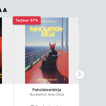
AA
Tarjous
-57%
Tarjous
-57%
Paholaisenkirja
Vaas
Nordenhof, Asta Olivia