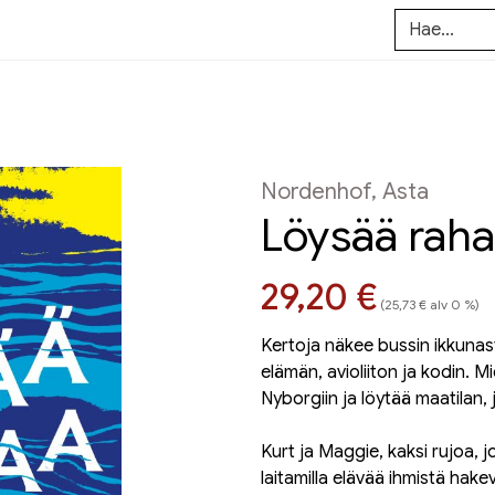
Nordenhof, Asta
Löysää rah
Hinta nyt
29,20 €
(25,73 € alv 0 %)
Kertoja näkee bussin ikkunas
elämän, avioliiton ja kodin. M
Nyborgiin ja löytää maatilan,
Kurt ja Maggie, kaksi rujoa,
laitamilla elävää ihmistä hake