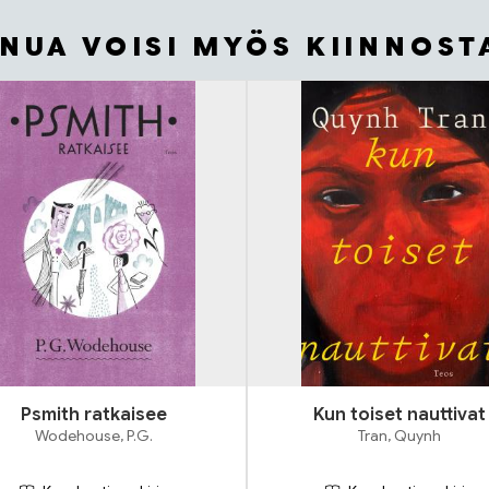
INUA VOISI MYÖS KIINNOST
Psmith ratkaisee
Kun toiset nauttivat
Wodehouse, P.G.
Tran, Quynh