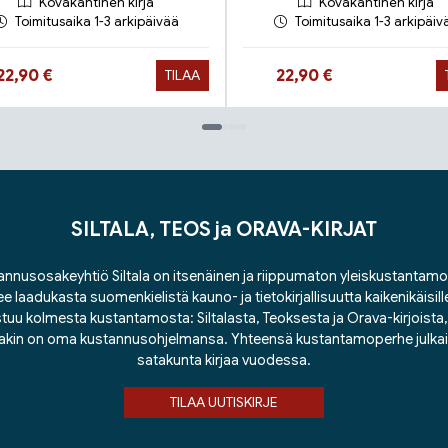
Kovakantinen kirja
Kovakantinen kirja
Toimitusaika 1-3 arkipäivää
Toimitusaika 1-3 arkipäiv
Hinta nyt
Hinta nyt
22,90 €
22,90 €
TILAA
SILTALA, TEOS ja ORAVA-KIRJAT
nnusosakeyhtiö Siltala on itsenäinen ja riippumaton yleiskustantamo
ee laadukasta suomenkielistä kauno- ja tietokirjallisuutta kaikenikäisill
tuu kolmesta kustantamosta: Siltalasta, Teoksesta ja Orava-kirjoista, j
lakin on oma kustannusohjelmansa. Yhteensä kustantamoperhe julka
satakunta kirjaa vuodessa.
TILAA UUTISKIRJE