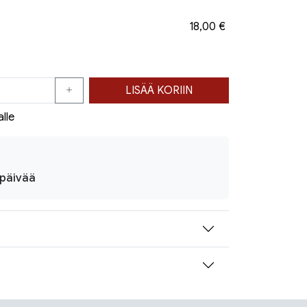
18,00 €
LISÄÄ KORIIN
alle
ipäivää