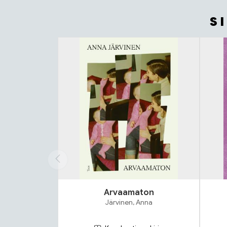
S
Tuoteluettelon alku
Arvaamaton
Järvinen, Anna