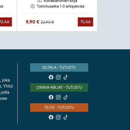
Kovakantinen kirja
Ko
ää
Toimitusaika 1-3 arkipäivää
Toimit
Hinta aiemmin
Hint
Hinta nyt
Hinta nyt
9,90 €
9,90 €
TILAA
TILAA
22,90 €
22,9
SILTALA - TUTUSTU
, joka
e. Yhtiö
ORAVA-KIRJAT - TUTUSTU
oilla
isee
TEOS - TUTUSTU