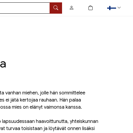
0
tuotetta ostoskorissa
Hae
aa
ta vanhan miehen, jolle hän sommittelee
ies ei jätä kertojaa rauhaan. Hän palaa
 jossa mies on elänyt vaimonsa kanssa.
 jo lapsuudessaan haavoittunutta, yhteiskunnan
vat turvaa toisistaan ja löytävät onnen lisäksi