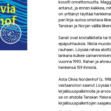
kosolti onnettomuutta. Maggie
antanut, ja ennen kaikkea, mi
on yrittänyt täyttää hankkimall
pari linja-autoa omistava liike
Tanskan ja Norjan välillä liik
Sanat ovat kristallikiteitä tai t
epäpuhtauksia. Niistä muodostu
rauhaan. Löysää rahaa aloitt
lankana kulkee samannimisen 
vuonna 1990. Rahan ja ahneu
henkensä 159 ihmistä.
Asta Olivia Nordenhof (s. 1988)
vastaanoton saanut Löysää r
kirjallisuuspalkinnolla ja arv
se on ehdolla Tanskan Yleisr
kirjallisuuspalkintojen saajaks