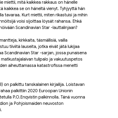
 miettii, mitä kaikkea rakkaus on hänelle
tä kaikkea se on häneltä vienyt. Tyhjyyttä hän
a tavaraa. Kurt miettii, miten rikastuisi ja mihin
nnöitsijä voisi sijoittaa löysät rahansa. Ehkä
ennöivään Scandinavian Star -lauttalinjaan?
imantteja, kirkkaita, täsmällisiä, vailla
u tiiviitä lauseita, jotka eivät jätä lukijaa
aa Scandinavian Star -sarjan, jossa punaisena
matkustajalaivan tulipalo ja vakuutuspetos
den aiheuttamassa katastrofissa menetti
 on palkittu tanskalainen kirjailija. Loistavan
ahaa palkittiin 2020 Euroopan Unionin
ostetulla P.O.Enqvistin palkinnolla. Tänä vuonna
adion ja Pohjoismaiden neuvoston
i.