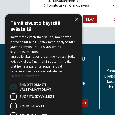
Kovakantinen kirja
Toimitusaika 1-3 arkipäivää
×
Hinta nyt
22,90 €
TILAA
Tämä sivusto käyttää
evästeitä
Käytämme evästeitä sisällön, mainosten
Tuoteluettelon loppu
personointiin ja liikenteemme analysointiin.
Jaamme myös tietoja sivustomme
käytöstäsi mainos- ja
analytiikkakumppaneidemme kanssa, jotka
ASIAKASPALVELU
voivat yhdistää ne muihin tietoihin, jotka
olet heille antanut tai joita he ovat
YHTEYSTIEDOT
Kusta
keränneet käyttäessäsi palveluitaan.
Tietosuojakäytäntö
julkais
YLEISET TOIMITUSEHDOT
koos
SAAVUTETTAVUUSSELOSTE
EHDOTTOMASTI
kul
VÄLTTÄMÄTTÖMÄT
TIETOSUOJASELOSTE
SUORITUSKYVYLLISET
ASIAKASPALVELU@STORIA.FI
KOHDENTAVAT