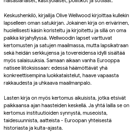
naisasianaiset, käsityöläiset, poliitikot ja sotilaat.
Keskushenkilö, kirjailija Olive Wellwood kirjoittaa kullekin
lapselleen oman satukirjan. Jokainen kirja on erivärinen,
huolellisesti käsin koristeltu ja kirjoitettu ja sillä on oma
paikka kirjahyllyssä. Wellwoodin lapset varttuvat
kertomusten ja satujen maailmassa, mutta lapsikatraan
sekä heidän serkkujensa ja tovereidensa idylli sisältää
myös salaisuuksia. Samaan aikaan vanha Eurooppa
natisee liitoksissaan: edessä häämöttävät yhä
konkreettisempina luokkataistelut, haave vapaasta
rakkaudesta ja uhkaava maailmanpalo.
Lasten kirja on myös kertomus aikuisista, jotka etsivät
paikkaansa ajan haasteiden keskellä. Ja yhtä lailla se on
kertomus instituutioiden synnystä, museoista,
taidesuunnista, aatteista - Euroopan yhteisestä
historiasta ja kulta-ajasta.