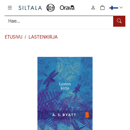
Pääsisältö
0
tuotetta osto
Hae
ETUSIVU
LASTENKIRJA