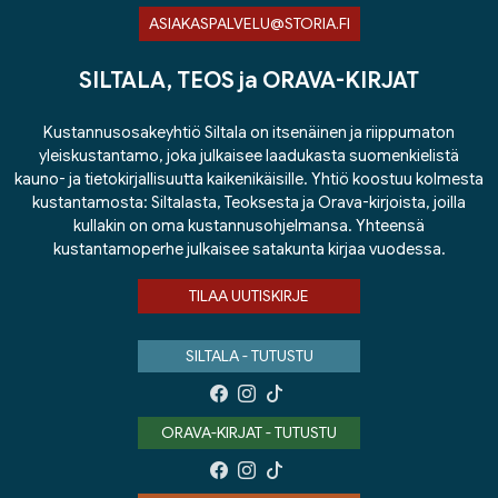
ASIAKASPALVELU@STORIA.FI
SILTALA, TEOS ja ORAVA-KIRJAT
Kustannusosakeyhtiö Siltala on itsenäinen ja riippumaton
yleiskustantamo, joka julkaisee laadukasta suomenkielistä
kauno- ja tietokirjallisuutta kaikenikäisille. Yhtiö koostuu kolmesta
kustantamosta: Siltalasta, Teoksesta ja Orava-kirjoista, joilla
kullakin on oma kustannusohjelmansa. Yhteensä
kustantamoperhe julkaisee satakunta kirjaa vuodessa.
TILAA UUTISKIRJE
SILTALA - TUTUSTU
ORAVA-KIRJAT - TUTUSTU