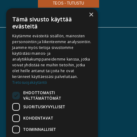
TEOS - TUTUSTU
×
Tämä sivusto käyttää
evästeitä
Käytämme evästeitä sisällön, mainosten
TIETOA MEISTÄ
personointiin ja liikenteemme analysointiin.
Jaamme myös tietoja sivustomme
TEKIJÄT
käytöstäsi mainos- ja
KATALOGIT
analytiikkakumppaneidemme kanssa, jotka
voivat yhdistää ne muihin tietoihin, jotka
AJANKOHTAISTA
olet heille antanut tai joita he ovat
keränneet käyttäessäsi palveluitaan.
HALUATKO KIRJAILIJAKSI
Tietosuojakäytäntö
KIRJA TILAUSTYÖNÄ
EHDOTTOMASTI
VÄLTTÄMÄTTÖMÄT
MEDIALLE
SUORITUSKYVYLLISET
LASKUTUSOSOITTEET
KOHDENTAVAT
SILTALA.FI
TOIMINNALLISET
E-JA ÄÄNIKIRJAT