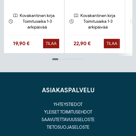
Kovakantinen kirja
Kovakantinen kirja
Toimitusaika 1-3
Toimitusaika 1-3
arkipäivää
arkipäivää
Hinta nyt
Hinta nyt
19,90 €
22,90 €
TILAA
TILAA
Tuoteluettelon loppu
ASIAKASPALVELU
YHTEYSTIEDOT
YLEISET TOIMITUSEHDOT
SAAVUTETTAVUUSSELOSTE
TIETOSUOJASELOSTE