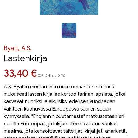
Byatt, A.S.
Lastenkirja
Hinta nyt
33,40 €
(29,43 € alv 0 %)
A.S. Byattin mestarillinen uusi romaani on nimensä
mukaisesti lasten kirja: se kertoo tarinan lapsista, jotka
kasvavat nuoriksi ja aikuisiksi edellisen vuosisadan
vaihteen kuohuvassa Euroopassa suuren sodan
kynnyksellä. "Englannin puutarhasta" matkustetaan eri
puolille Eurooppaa, ja lukijan eteen avautuu värikäs
maailma, jota kansoittavat taiteilijat, kirjailijat, anarkistit,