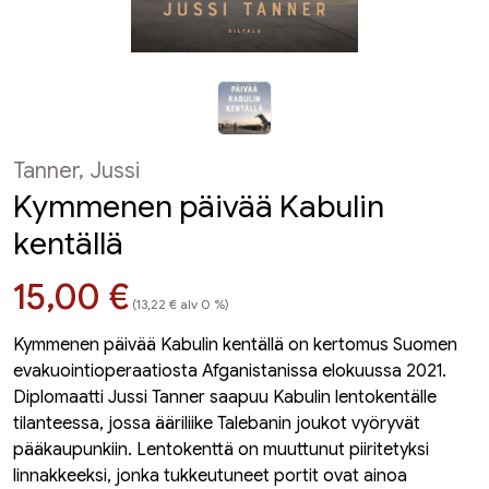
Tanner, Jussi
Kymmenen päivää Kabulin
kentällä
Hinta nyt
15,00 €
(13,22 € alv 0 %)
Kymmenen päivää Kabulin kentällä on kertomus Suomen
evakuointioperaatiosta Afganistanissa elokuussa 2021.
Diplomaatti Jussi Tanner saapuu Kabulin lentokentälle
tilanteessa, jossa ääriliike Talebanin joukot vyöryvät
pääkaupunkiin. Lentokenttä on muuttunut piiritetyksi
linnakkeeksi, jonka tukkeutuneet portit ovat ainoa