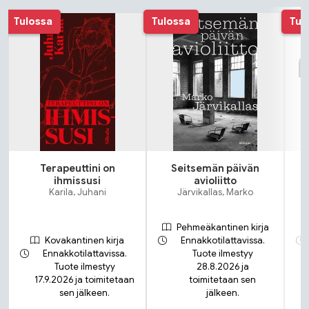
Tuoteluettelon alku
Tulossa
Tulossa
Tul
Terapeuttini on
Seitsemän päivän
ihmissusi
avioliitto
Karila, Juhani
Järvikallas, Marko
Pehmeäkantinen kirja
Kovakantinen kirja
Ennakkotilattavissa.
Ennakkotilattavissa.
Tuote ilmestyy
Tuote ilmestyy
28.8.2026 ja
17.9.2026 ja toimitetaan
toimitetaan sen
sen jälkeen.
jälkeen.