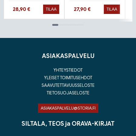
Hinta nyt
Hinta nyt
28,90 €
27,90 €
TILAA
TILAA
Tuoteluettelon loppu
ASIAKASPALVELU
YHTEYSTIEDOT
YLEISET TOIMITUSEHDOT
SAAVUTETTAVUUSSELOSTE
TIETOSUOJASELOSTE
ASIAKASPALVELU@STORIA.FI
SILTALA, TEOS ja ORAVA-KIRJAT