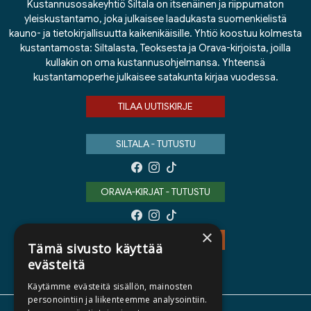
Kustannusosakeyhtiö Siltala on itsenäinen ja riippumaton
yleiskustantamo, joka julkaisee laadukasta suomenkielistä
kauno- ja tietokirjallisuutta kaikenikäisille. Yhtiö koostuu kolmesta
kustantamosta: Siltalasta, Teoksesta ja Orava-kirjoista, joilla
kullakin on oma kustannusohjelmansa. Yhteensä
kustantamoperhe julkaisee satakunta kirjaa vuodessa.
TILAA UUTISKIRJE
SILTALA - TUTUSTU
ORAVA-KIRJAT - TUTUSTU
×
TEOS - TUTUSTU
Tämä sivusto käyttää
evästeitä
Käytämme evästeitä sisällön, mainosten
personointiin ja liikenteemme analysointiin.