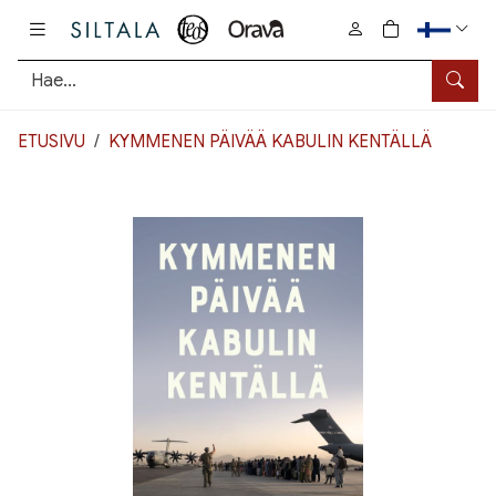
Pääsisältö
0
tuotetta osto
Hae
ETUSIVU
KYMMENEN PÄIVÄÄ KABULIN KENTÄLLÄ