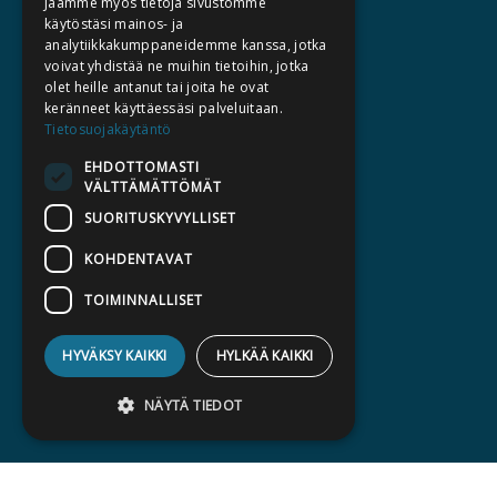
Jaamme myös tietoja sivustomme
TIETOA MEISTÄ
käytöstäsi mainos- ja
analytiikkakumppaneidemme kanssa, jotka
TEKIJÄT
voivat yhdistää ne muihin tietoihin, jotka
KATALOGIT
olet heille antanut tai joita he ovat
keränneet käyttäessäsi palveluitaan.
AJANKOHTAISTA
Tietosuojakäytäntö
EHDOTTOMASTI
HALUATKO KIRJAILIJAKSI
VÄLTTÄMÄTTÖMÄT
KIRJA TILAUSTYÖNÄ
SUORITUSKYVYLLISET
MEDIALLE
KOHDENTAVAT
LASKUTUSOSOITTEET
TOIMINNALLISET
SILTALA.FI
HYVÄKSY KAIKKI
HYLKÄÄ KAIKKI
E-JA ÄÄNIKIRJAT
ENNAKKOTILATTAVAT
NÄYTÄ TIEDOT
LAHJAKORTTI
Ehdottomasti välttämättömät