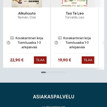
Alkuhuuto
Tao Te Leo
Nyman, Ossi
Torvalds, Leo
Kovakantinen kirja
Kovakantinen kirja
Toimitusaika 1-3
Toimitusaika 1-3
arkipäivää
arkipäivää
Hinta nyt
Hinta nyt
22,90 €
19,90 €
TILAA
TILAA
Tuoteluettelon loppu
ASIAKASPALVELU