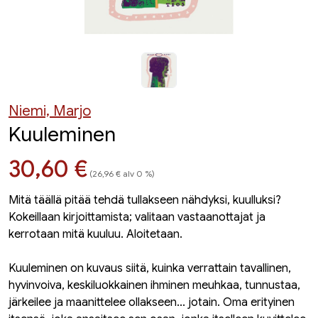
Niemi, Marjo
Kuuleminen
Hinta nyt
30,60 €
(26,96 € alv 0 %)
Mitä täällä pitää tehdä tullakseen nähdyksi, kuulluksi?
Kokeillaan kirjoittamista; valitaan vastaanottajat ja
kerrotaan mitä kuuluu. Aloitetaan.
Kuuleminen on kuvaus siitä, kuinka verrattain tavallinen,
hyvinvoiva, keskiluokkainen ihminen meuhkaa, tunnustaa,
järkeilee ja maanittelee ollakseen... jotain. Oma erityinen