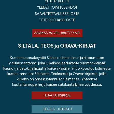
YHTEYSTIEDOT
YLEISET TOIMITUSEHDOT
SAAVUTETTAVUUSSELOSTE
TIETOSUOJASELOSTE
ASIAKASPALVELU@STORIA.FI
SILTALA, TEOS ja ORAVA-KIRJAT
Kustannusosakeyhtiö Siltala on itsenäinen ja riippumaton
yleiskustantamo, joka julkaisee laadukasta suomenkielistä
kauno- ja tietokirjallisuutta kaikenikäisille. Yhtiö koostuu kolmesta
kustantamosta: Siltalasta, Teoksesta ja Orava-kirjoista, joilla
kullakin on oma kustannusohjelmansa. Yhteensä
kustantamoperhe julkaisee satakunta kirjaa vuodessa.
TILAA UUTISKIRJE
SILTALA - TUTUSTU