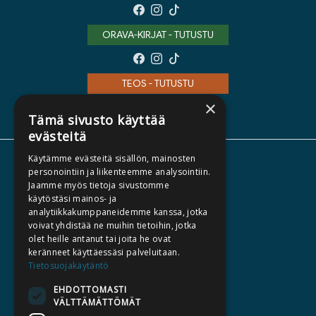
ORAVA-KIRJAT - TUTUSTU
TEOS - TUTUSTU
×
Tämä sivusto käyttää
evästeitä
Käytämme evästeitä sisällön, mainosten
TIETOA MEISTÄ
personointiin ja liikenteemme analysointiin.
Jaamme myös tietoja sivustomme
TEKIJÄT
käytöstäsi mainos- ja
KATALOGIT
analytiikkakumppaneidemme kanssa, jotka
voivat yhdistää ne muihin tietoihin, jotka
AJANKOHTAISTA
olet heille antanut tai joita he ovat
keränneet käyttäessäsi palveluitaan.
HALUATKO KIRJAILIJAKSI
Tietosuojakäytäntö
KIRJA TILAUSTYÖNÄ
EHDOTTOMASTI
VÄLTTÄMÄTTÖMÄT
MEDIALLE