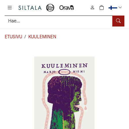
Pääsisältö
0
tuotetta osto
Hae
ETUSIVU
KUULEMINEN