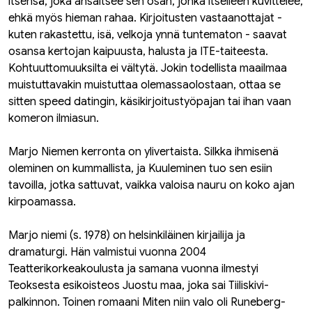
itsensä, joka ansaitsee sen osan, jonka itselleen kuvittelee,
ehkä myös hieman rahaa. Kirjoitusten vastaanottajat -
kuten rakastettu, isä, velkoja ynnä tuntematon - saavat
osansa kertojan kaipuusta, halusta ja ITE-taiteesta.
Kohtuuttomuuksilta ei vältytä. Jokin todellista maailmaa
muistuttavakin muistuttaa olemassaolostaan, ottaa se
sitten speed datingin, käsikirjoitustyöpajan tai ihan vaan
komeron ilmiasun.
Marjo Niemen kerronta on ylivertaista. Silkka ihmisenä
oleminen on kummallista, ja Kuuleminen tuo sen esiin
tavoilla, jotka sattuvat, vaikka valoisa nauru on koko ajan
kirpoamassa.
Marjo niemi (s. 1978) on helsinkiläinen kirjailija ja
dramaturgi. Hän valmistui vuonna 2004
Teatterikorkeakoulusta ja samana vuonna ilmestyi
Teoksesta esikoisteos Juostu maa, joka sai Tiiliskivi-
palkinnon. Toinen romaani Miten niin valo oli Runeberg-