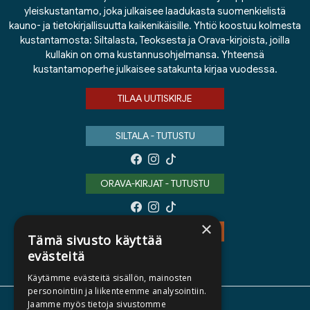
yleiskustantamo, joka julkaisee laadukasta suomenkielistä
kauno- ja tietokirjallisuutta kaikenikäisille. Yhtiö koostuu kolmesta
kustantamosta: Siltalasta, Teoksesta ja Orava-kirjoista, joilla
kullakin on oma kustannusohjelmansa. Yhteensä
kustantamoperhe julkaisee satakunta kirjaa vuodessa.
TILAA UUTISKIRJE
SILTALA - TUTUSTU
ORAVA-KIRJAT - TUTUSTU
×
TEOS - TUTUSTU
Tämä sivusto käyttää
evästeitä
Käytämme evästeitä sisällön, mainosten
personointiin ja liikenteemme analysointiin.
Jaamme myös tietoja sivustomme