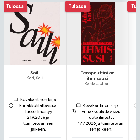
Tuoteluettelon alku
Tulossa
Tulossa
Tul
Saili
Terapeuttini on
Kari, Salli
ihmissusi
Karila, Juhani
Kovakantinen kirja
Ennakkotilattavissa.
Kovakantinen kirja
Tuote ilmestyy
Ennakkotilattavissa.
21.9.2026 ja
Tuote ilmestyy
toimitetaan sen
17.9.2026 ja toimitetaan
jälkeen.
sen jälkeen.