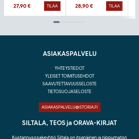
Hinta nyt
Hinta nyt
27,90 €
28,90 €
TILAA
TILAA
Tuoteluettelon loppu
ASIAKASPALVELU
YHTEYSTIEDOT
YLEISET TOIMITUSEHDOT
SAAVUTETTAVUUSSELOSTE
TIETOSUOJASELOSTE
ASIAKASPALVELU@STORIA.FI
SILTALA, TEOS ja ORAVA-KIRJAT
Kustannusosakeyhtiö Siltala on itsenäinen ja riippumaton