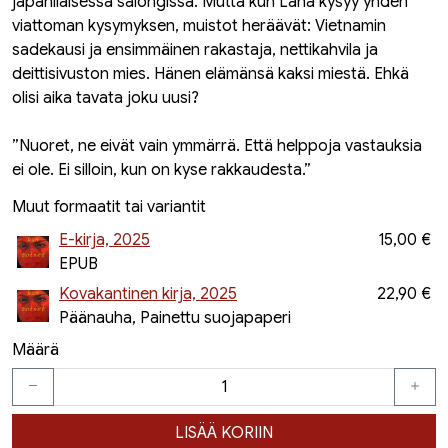
japanilaisessa salongissa. Mutta kun Lana kysyy yhden
viattoman kysymyksen, muistot heräävät: Vietnamin
sadekausi ja ensimmäinen rakastaja, nettikahvila ja
deittisivuston mies. Hänen elämänsä kaksi miestä. Ehkä
olisi aika tavata joku uusi?
”Nuoret, ne eivät vain ymmärrä. Että helppoja vastauksia
ei ole. Ei silloin, kun on kyse rakkaudesta.”
Muut formaatit tai variantit
E-kirja, 2025
15,00 €
EPUB
Kovakantinen kirja, 2025
22,90 €
Päänauha, Painettu suojapaperi
Määrä
LISÄÄ KORIIN