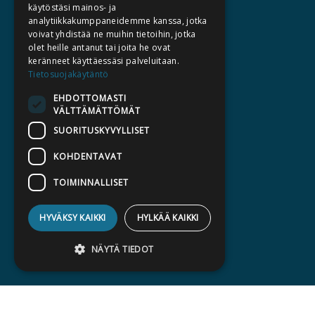
TIETOA MEISTÄ
käytöstäsi mainos- ja
analytiikkakumppaneidemme kanssa, jotka
TEKIJÄT
voivat yhdistää ne muihin tietoihin, jotka
KATALOGIT
olet heille antanut tai joita he ovat
keränneet käyttäessäsi palveluitaan.
AJANKOHTAISTA
Tietosuojakäytäntö
EHDOTTOMASTI
HALUATKO KIRJAILIJAKSI
VÄLTTÄMÄTTÖMÄT
KIRJA TILAUSTYÖNÄ
SUORITUSKYVYLLISET
MEDIALLE
KOHDENTAVAT
LASKUTUSOSOITTEET
TOIMINNALLISET
SILTALA.FI
HYVÄKSY KAIKKI
HYLKÄÄ KAIKKI
E-JA ÄÄNIKIRJAT
ENNAKKOTILATTAVAT
NÄYTÄ TIEDOT
LAHJAKORTTI
Ehdottomasti välttämättömät