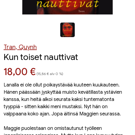
Tran, Quynh
Kun toiset nauttivat
Hinta nyt
18,00 €
(15,86 € alv 0 %)
Lanalla ei ole ollut poikaystävää kuuteen kuukauteen.
Hänen päässään jyskyttää muisto kevätillasta ystävien
kanssa, kun heitä alkoi seurata kaksi tuntematonta
tyyppiä - sitten kaikki meni mustaksi. Nyt hän on
valppaana koko ajan. Jopa äitinsä Maggien seurassa.
Maggie puolestaan on omistautunut työlleen