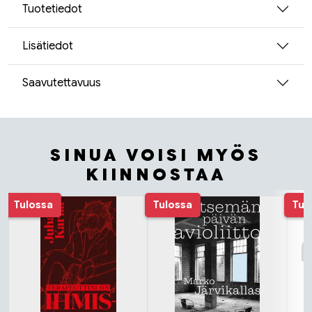
Tuotetiedot
Lisätiedot
Saavutettavuus
SINUA VOISI MYÖS
KIINNOSTAA
Tuoteluettelon alku
Tulossa
Tulossa
Tul