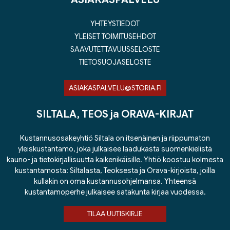
YHTEYSTIEDOT
YLEISET TOIMITUSEHDOT
SAAVUTETTAVUUSSELOSTE
TIETOSUOJASELOSTE
ASIAKASPALVELU@STORIA.FI
SILTALA, TEOS ja ORAVA-KIRJAT
Kustannusosakeyhtiö Siltala on itsenäinen ja riippumaton
yleiskustantamo, joka julkaisee laadukasta suomenkielistä
kauno- ja tietokirjallisuutta kaikenikäisille. Yhtiö koostuu kolmesta
kustantamosta: Siltalasta, Teoksesta ja Orava-kirjoista, joilla
kullakin on oma kustannusohjelmansa. Yhteensä
kustantamoperhe julkaisee satakunta kirjaa vuodessa.
TILAA UUTISKIRJE