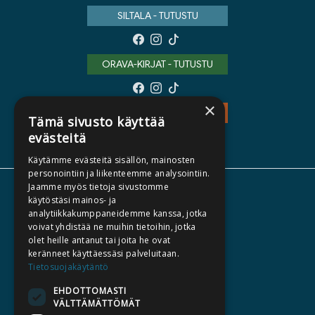
SILTALA - TUTUSTU
ORAVA-KIRJAT - TUTUSTU
×
TEOS - TUTUSTU
Tämä sivusto käyttää
evästeitä
Käytämme evästeitä sisällön, mainosten
personointiin ja liikenteemme analysointiin.
Jaamme myös tietoja sivustomme
TIETOA MEISTÄ
käytöstäsi mainos- ja
analytiikkakumppaneidemme kanssa, jotka
TEKIJÄT
voivat yhdistää ne muihin tietoihin, jotka
KATALOGIT
olet heille antanut tai joita he ovat
keränneet käyttäessäsi palveluitaan.
AJANKOHTAISTA
Tietosuojakäytäntö
EHDOTTOMASTI
HALUATKO KIRJAILIJAKSI
VÄLTTÄMÄTTÖMÄT
KIRJA TILAUSTYÖNÄ