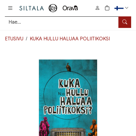
Pääsisältö
0
tuotetta osto
Hae
ETUSIVU
KUKA HULLU HALUAA POLIITIKOKSI