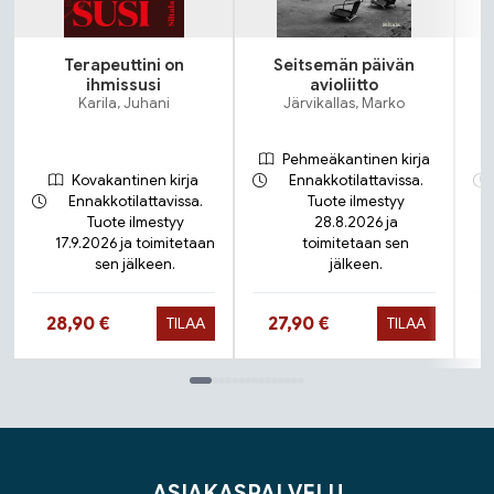
Terapeuttini on
Seitsemän päivän
ihmissusi
avioliitto
Karila, Juhani
Järvikallas, Marko
Pehmeäkantinen kirja
Kovakantinen kirja
Ennakkotilattavissa.
Ennakkotilattavissa.
Tuote ilmestyy
Tuote ilmestyy
28.8.2026 ja
17.9.2026 ja toimitetaan
toimitetaan sen
sen jälkeen.
jälkeen.
Hinta nyt
Hinta nyt
28,90 €
27,90 €
TILAA
TILAA
Tuoteluettelon loppu
ASIAKASPALVELU