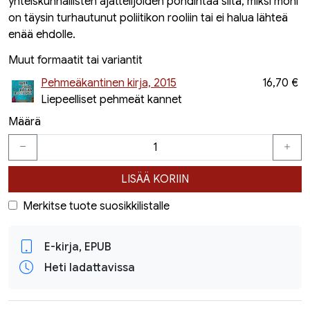
yhteiskunnallisten ajattelijoiden pohdintaa siitä, miksi moni
on täysin turhautunut poliitikon rooliin tai ei halua lähteä
enää ehdolle.
Muut formaatit tai variantit
Pehmeäkantinen kirja, 2015
16,70 €
Liepeelliset pehmeät kannet
Määrä
LISÄÄ KORIIN
Merkitse tuote suosikkilistalle
E-kirja, EPUB
Heti ladattavissa