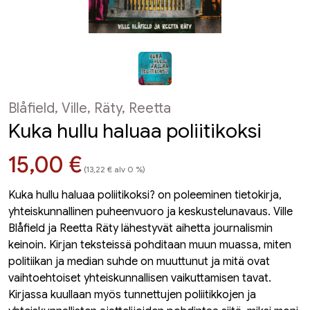
Blåfield, Ville, Räty, Reetta
Kuka hullu haluaa poliitikoksi
Hinta nyt
15,00 €
(13,22 € alv 0 %)
Kuka hullu haluaa poliitikoksi? on poleeminen tietokirja,
yhteiskunnallinen puheenvuoro ja keskustelunavaus. Ville
Blåfield ja Reetta Räty lähestyvät aihetta journalismin
keinoin. Kirjan teksteissä pohditaan muun muassa, miten
politiikan ja median suhde on muuttunut ja mitä ovat
vaihtoehtoiset yhteiskunnallisen vaikuttamisen tavat.
Kirjassa kuullaan myös tunnettujen poliitikkojen ja