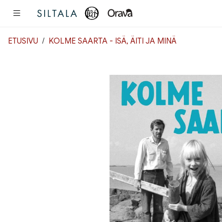
Pääsisältö
ETUSIVU
KOLME SAARTA - ISÄ, ÄITI JA MINÄ