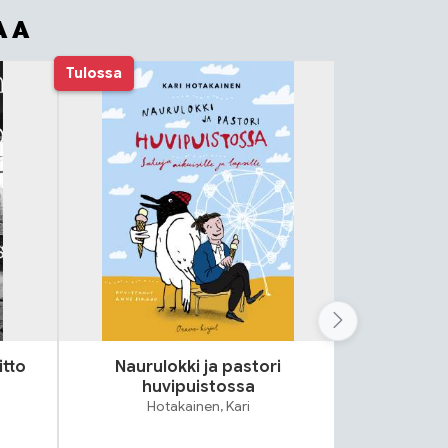
AA
Tulossa
itto
Naurulokki ja pastori
Lok
huvipuistossa
S
Hotakainen, Kari