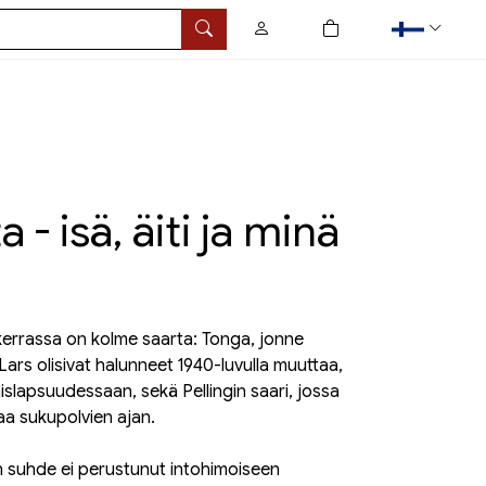
0
tuotetta ostoskorissa
Hae
 - isä, äiti ja minä
rrassa on kolme saarta: Tonga, jonne
Lars olisivat halunneet 1940-luvulla muuttaa,
aislapsuudessaan, sekä Pellingin saari, jossa
aa sukupolvien ajan.
tan suhde ei perustunut intohimoiseen