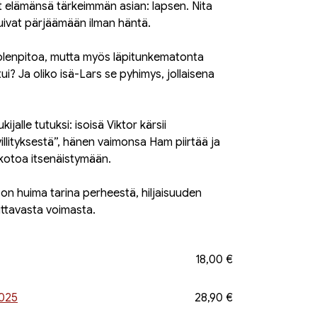
t elämänsä tärkeimmän asian: lapsen. Nita
utuivat pärjäämään ilman häntä.
huolenpitoa, mutta myös läpitunkematonta
htui? Ja oliko isä-Lars se pyhimys, jollaisena
jalle tutuksi: isoisä Viktor kärsii
llityksestä”, hänen vaimonsa Ham piirtää ja
 kotoa itsenäistymään.
ä on huima tarina perheestä, hiljaisuuden
ttavasta voimasta.
18,00 €
2025
28,90 €