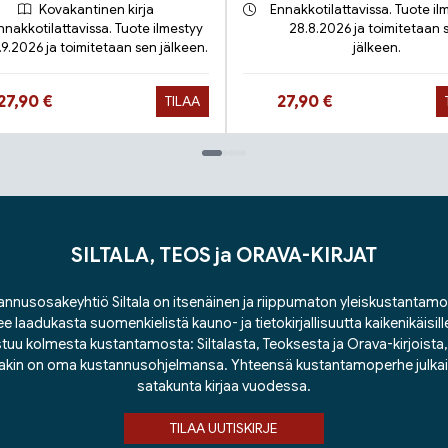
Kovakantinen kirja
Ennakkotilattavissa. Tuote il
nnakkotilattavissa. Tuote ilmestyy
28.8.2026 ja toimitetaan 
.9.2026 ja toimitetaan sen jälkeen.
jälkeen.
Hinta nyt
Hinta nyt
27,90 €
27,90 €
TILAA
SILTALA, TEOS ja ORAVA-KIRJAT
nnusosakeyhtiö Siltala on itsenäinen ja riippumaton yleiskustantamo
ee laadukasta suomenkielistä kauno- ja tietokirjallisuutta kaikenikäisill
tuu kolmesta kustantamosta: Siltalasta, Teoksesta ja Orava-kirjoista, j
lakin on oma kustannusohjelmansa. Yhteensä kustantamoperhe julka
satakunta kirjaa vuodessa.
TILAA UUTISKIRJE