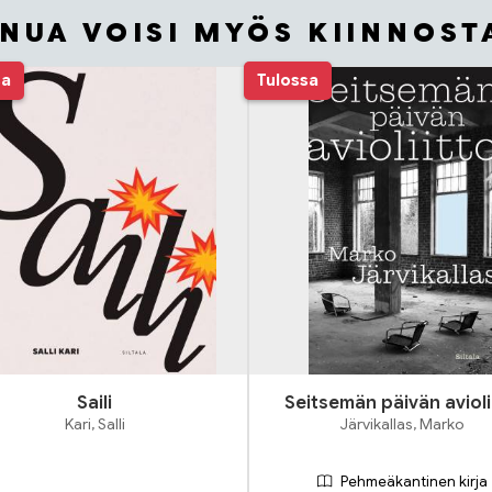
INUA VOISI MYÖS KIINNOST
sa
Tulossa
Saili
Seitsemän päivän avioli
Kari, Salli
Järvikallas, Marko
Pehmeäkantinen kirja