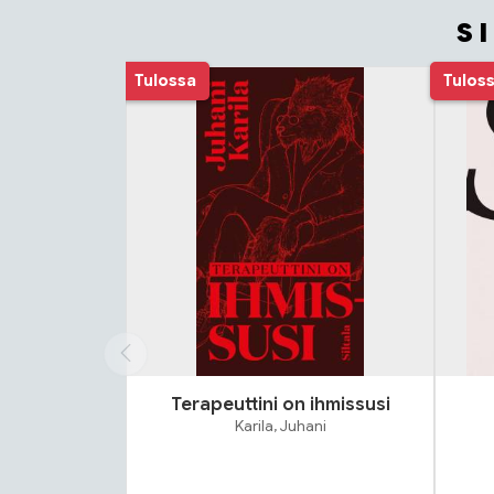
S
Tuoteluettelon alku
Tulossa
Tulos
Terapeuttini on ihmissusi
Karila, Juhani