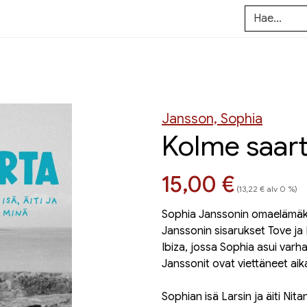
Jansson, Sophia
Kolme saarta
Hinta nyt
15,00 €
(13,22 € alv 0 %)
Sophia Janssonin omaelämäke
Janssonin sisarukset Tove ja 
Ibiza, jossa Sophia asui varh
Janssonit ovat viettäneet aik
Sophian isä Larsin ja äiti Ni