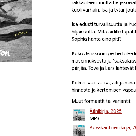
rakkauteen, mutta he jakoiva
kuoli varhain. Isä ja tytär jo
Isä edusti turvallisuutta ja 
hiljaisuutta. Mitä äidille tapa
Sophia häntä aina piti?
Koko Janssonin perhe tulee luki
masennuksesta ja ”saksalaisvi
pärjää. Tove ja Lars lähtevät
Kolme saarta. Isä, äiti ja min
hinnasta ja kertomisen vapau
Muut formaatit tai variantit
Äänikirja, 2025
MP3
Kovakantinen kirja, 