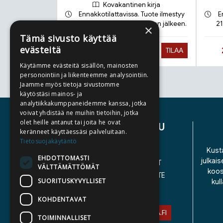
Kovakantinen kirja
Ennakkotilattavissa. Tuote ilmestyy
E
17.9.2026 ja toimitetaan sen jälkeen.
21
×
Tämä sivusto käyttää
evästeitä
Hinta nyt
28,90 €
TILAA
Käytämme evästeitä sisällön, mainosten
personointiin ja liikenteemme analysointiin.
Jaamme myös tietoja sivustomme
Tuoteluettelon loppu
käytöstäsi mainos- ja
analytiikkakumppaneidemme kanssa, jotka
voivat yhdistää ne muihin tietoihin, jotka
olet heille antanut tai joita he ovat
ASIAKASPALVELU
keränneet käyttäessäsi palveluitaan.
Tietosuojakäytäntö
YHTEYSTIEDOT
Kusta
EHDOTTOMASTI
julkais
YLEISET TOIMITUSEHDOT
VÄLTTÄMÄTTÖMÄT
koos
SAAVUTETTAVUUSSELOSTE
SUORITUSKYVYLLISET
kul
TIETOSUOJASELOSTE
KOHDENTAVAT
ASIAKASPALVELU@STORIA.FI
TOIMINNALLISET