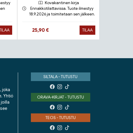
mestyy
Kovakantinen kirja
sen
Ennakkotilattavissa. Tuote ilmestyy
18.9.2026 ja toimitetaan sen jälkeen.
Toimit
Hinta nyt
Hinta 
25,90 €
9,90 €
TILAA
TILAA
SILTALA - TUTUSTU
, joka
e. Yhtiö
ORAVA-KIRJAT - TUTUSTU
oilla
isee
TEOS - TUTUSTU