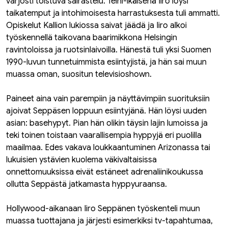
varjosti toistuva sairastelu. Teini-ikäisenä Iiro löysi
taikatemput ja intohimoisesta harrastuksesta tuli ammatti.
Opiskelut Kallion lukiossa saivat jäädä ja Iiro alkoi
työskennellä taikovana baarimikkona Helsingin
ravintoloissa ja ruotsinlaivoilla. Hänestä tuli yksi Suomen
1990-luvun tunnetuimmista esiintyjistä, ja hän sai muun
muassa oman, suositun televisioshown.
Paineet aina vain parempiin ja näyttävimpiin suorituksiin
ajoivat Seppäsen loppuun esiintyjänä. Hän löysi uuden
asian: basehypyt. Pian hän olikin täysin lajin lumoissa ja
teki toinen toistaan vaarallisempia hyppyjä eri puolilla
maailmaa. Edes vakava loukkaantuminen Arizonassa tai
lukuisien ystävien kuolema väkivaltaisissa
onnettomuuksissa eivät estäneet adrenaliinikoukussa
ollutta Seppästä jatkamasta hyppyuraansa.
Hollywood-aikanaan Iiro Seppänen työskenteli muun
muassa tuottajana ja järjesti esimerkiksi tv-tapahtumaa,