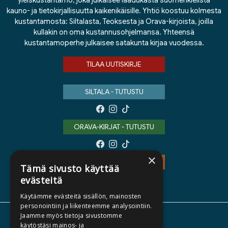
yleiskustantamo, joka julkaisee laadukasta suomenkielistä
kauno- ja tietokirjallisuutta kaikenikäisille. Yhtiö koostuu kolmesta
kustantamosta: Siltalasta, Teoksesta ja Orava-kirjoista, joilla
kullakin on oma kustannusohjelmansa. Yhteensä
kustantamoperhe julkaisee satakunta kirjaa vuodessa.
TILAA UUTISKIRJE
SILTALA - TUTUSTU
ORAVA-KIRJAT - TUTUSTU
×
TEOS - TUTUSTU
Tämä sivusto käyttää
evästeitä
Käytämme evästeitä sisällön, mainosten
personointiin ja liikenteemme analysointiin.
Jaamme myös tietoja sivustomme
TIETOA MEISTÄ
käytöstäsi mainos- ja