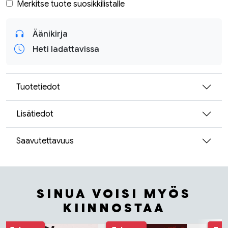
Merkitse tuote suosikkilistalle
Äänikirja
Heti ladattavissa
Tuotetiedot
Lisätiedot
Saavutettavuus
SINUA VOISI MYÖS
KIINNOSTAA
Tuoteluettelon alku