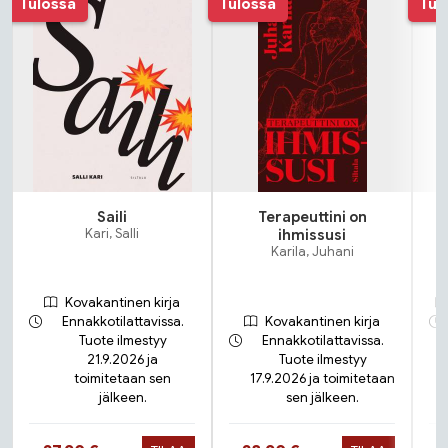
Tulossa
Tulossa
Tul
Saili
Terapeuttini on
Kari, Salli
ihmissusi
Karila, Juhani
Kovakantinen kirja
Ennakkotilattavissa.
Kovakantinen kirja
Tuote ilmestyy
Ennakkotilattavissa.
21.9.2026 ja
Tuote ilmestyy
toimitetaan sen
17.9.2026 ja toimitetaan
jälkeen.
sen jälkeen.