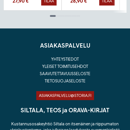
Hinta nyt
Hinta nyt
27,90 €
28,90 €
TILAA
TILAA
Tuoteluettelon loppu
ASIAKASPALVELU
YHTEYSTIEDOT
YLEISET TOIMITUSEHDOT
SAAVUTETTAVUUSSELOSTE
TIETOSUOJASELOSTE
ASIAKASPALVELU@STORIA.FI
SILTALA, TEOS ja ORAVA-KIRJAT
Kustannusosakeyhtiö Siltala on itsenäinen ja riippumaton