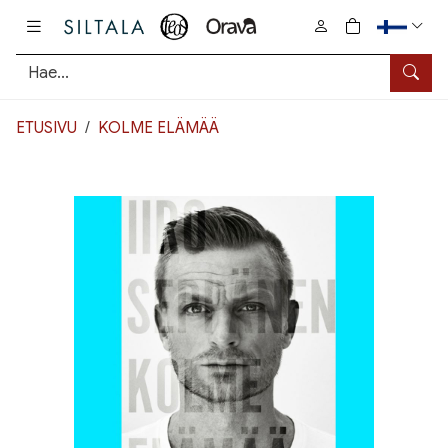
Pääsisältö
0
tuotetta osto
Hae
ETUSIVU
KOLME ELÄMÄÄ