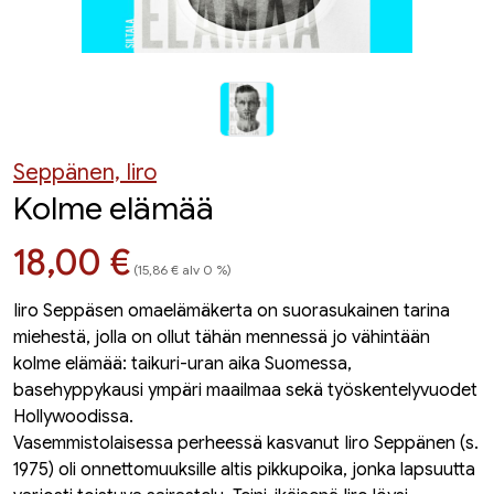
Seppänen, Iiro
Kolme elämää
Hinta nyt
18,00 €
(15,86 € alv 0 %)
Iiro Seppäsen omaelämäkerta on suorasukainen tarina
miehestä, jolla on ollut tähän mennessä jo vähintään
kolme elämää: taikuri-uran aika Suomessa,
basehyppykausi ympäri maailmaa sekä työskentelyvuodet
Hollywoodissa.
Vasemmistolaisessa perheessä kasvanut Iiro Seppänen (s.
1975) oli onnettomuuksille altis pikkupoika, jonka lapsuutta