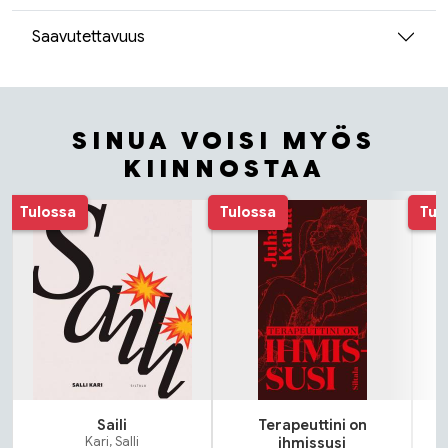
Saavutettavuus
SINUA VOISI MYÖS
KIINNOSTAA
Tuoteluettelon alku
Tulossa
Tulossa
Tul
Saili
Terapeuttini on
Kari, Salli
ihmissusi