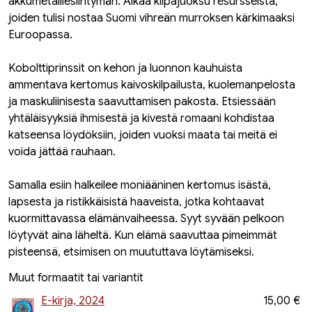
akkumetalliesiintymän. Alkaa kilpajuoksu resursseista,
joiden tulisi nostaa Suomi vihreän murroksen kärkimaaksi
Euroopassa.
Kobolttiprinssit on kehon ja luonnon kauhuista
ammentava kertomus kaivoskilpailusta, kuolemanpelosta
ja maskuliinisesta saavuttamisen pakosta. Etsiessään
yhtäläisyyksiä ihmisestä ja kivestä romaani kohdistaa
katseensa löydöksiin, joiden vuoksi maata tai meitä ei
voida jättää rauhaan.
Samalla esiin halkeilee moniääninen kertomus isästä,
lapsesta ja ristikkäisistä haaveista, jotka kohtaavat
kuormittavassa elämänvaiheessa. Syyt syvään pelkoon
löytyvät aina läheltä. Kun elämä saavuttaa pimeimmät
pisteensä, etsimisen on muututtava löytämiseksi.
Muut formaatit tai variantit
E-kirja, 2024
15,00 €