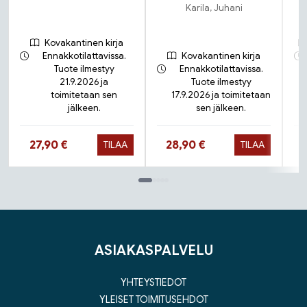
Karila, Juhani
Kovakantinen kirja
Ennakkotilattavissa.
Kovakantinen kirja
Tuote ilmestyy
Ennakkotilattavissa.
21.9.2026 ja
Tuote ilmestyy
toimitetaan sen
17.9.2026 ja toimitetaan
jälkeen.
sen jälkeen.
Hinta nyt
Hinta nyt
27,90 €
28,90 €
TILAA
TILAA
Tuoteluettelon loppu
ASIAKASPALVELU
YHTEYSTIEDOT
YLEISET TOIMITUSEHDOT