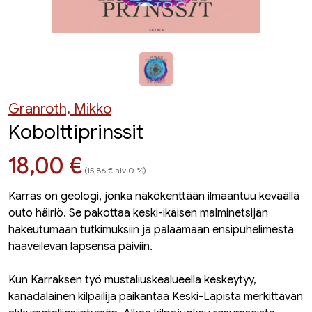
Granroth, Mikko
Kobolttiprinssit
Hinta nyt
18,00 €
(15,86 € alv 0 %)
Karras on geologi, jonka näkökenttään ilmaantuu keväällä
outo häiriö. Se pakottaa keski-ikäisen malminetsijän
hakeutumaan tutkimuksiin ja palaamaan ensipuhelimesta
haaveilevan lapsensa päiviin.
Kun Karraksen työ mustaliuskealueella keskeytyy,
kanadalainen kilpailija paikantaa Keski-Lapista merkittävän