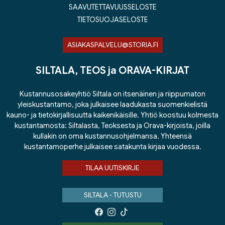
SAAVUTETTAVUUSSELOSTE
TIETOSUOJASELOSTE
ASIAKASPALVELU@STORIA.FI
SILTALA, TEOS ja ORAVA-KIRJAT
Kustannusosakeyhtiö Siltala on itsenäinen ja riippumaton
yleiskustantamo, joka julkaisee laadukasta suomenkielistä
kauno- ja tietokirjallisuutta kaikenikäisille. Yhtiö koostuu kolmesta
kustantamosta: Siltalasta, Teoksesta ja Orava-kirjoista, joilla
kullakin on oma kustannusohjelmansa. Yhteensä
kustantamoperhe julkaisee satakunta kirjaa vuodessa.
TILAA UUTISKIRJE
SILTALA - TUTUSTU