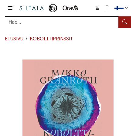
Pääsisältö
0
tuotetta osto
Hae
ETUSIVU
KOBOLTTIPRINSSIT