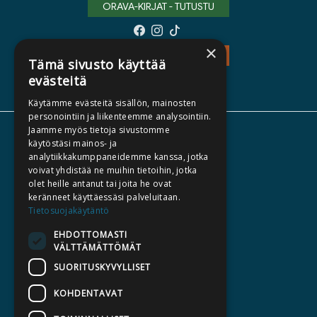
ORAVA-KIRJAT - TUTUSTU
×
TEOS - TUTUSTU
Tämä sivusto käyttää
evästeitä
Käytämme evästeitä sisällön, mainosten
personointiin ja liikenteemme analysointiin.
Jaamme myös tietoja sivustomme
TIETOA MEISTÄ
käytöstäsi mainos- ja
analytiikkakumppaneidemme kanssa, jotka
TEKIJÄT
voivat yhdistää ne muihin tietoihin, jotka
KATALOGIT
olet heille antanut tai joita he ovat
keränneet käyttäessäsi palveluitaan.
AJANKOHTAISTA
Tietosuojakäytäntö
EHDOTTOMASTI
HALUATKO KIRJAILIJAKSI
VÄLTTÄMÄTTÖMÄT
KIRJA TILAUSTYÖNÄ
SUORITUSKYVYLLISET
MEDIALLE
KOHDENTAVAT
LASKUTUSOSOITTEET