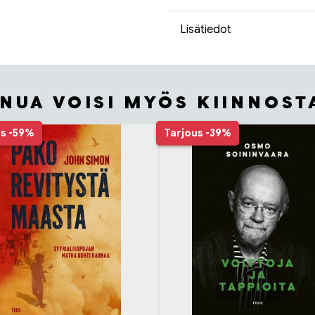
Lisätiedot
INUA VOISI MYÖS KIINNOST
us
-59%
Tarjous
-39%