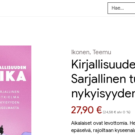
Ikonen, Teemu
Kirjallisuud
Sarjallinen 
nykyisyyde
Hinta nyt
27,90 €
(24,58 € alv 0 %)
Aikalaiset ovat levottomia.
epäselvä, rajoiltaan kyseenal