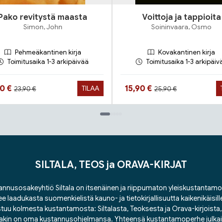
Pako revitystä maasta
Voittoja ja tappioita
Simon, John
Soininvaara, Osmo
Pehmeäkantinen kirja
Kovakantinen kirja
Toimitusaika 1-3 arkipäivää
Toimitusaika 1-3 arkipäiv
Hinta aiemmin
Hinta aiemmin
ta nyt
Hinta nyt
90 €
15,90 €
TILAA
23,90 €
25,90 €
SILTALA, TEOS ja ORAVA-KIRJAT
nnusosakeyhtiö Siltala on itsenäinen ja riippumaton yleiskustantamo
ee laadukasta suomenkielistä kauno- ja tietokirjallisuutta kaikenikäisill
tuu kolmesta kustantamosta: Siltalasta, Teoksesta ja Orava-kirjoista, j
lakin on oma kustannusohjelmansa. Yhteensä kustantamoperhe julka