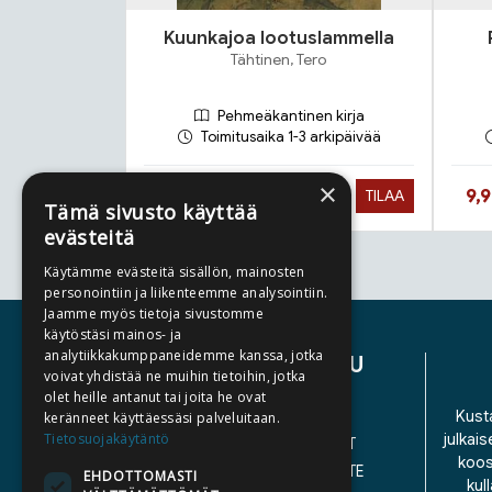
Kuunkajoa lootuslammella
Tähtinen, Tero
Pehmeäkantinen kirja
Toimitusaika 1-3 arkipäivää
×
Hinta nyt
Hin
27,90 €
9,
TILAA
Tämä sivusto käyttää
evästeitä
Käytämme evästeitä sisällön, mainosten
Tuoteluettelon loppu
personointiin ja liikenteemme analysointiin.
Jaamme myös tietoja sivustomme
käytöstäsi mainos- ja
analytiikkakumppaneidemme kanssa, jotka
ASIAKASPALVELU
voivat yhdistää ne muihin tietoihin, jotka
olet heille antanut tai joita he ovat
YHTEYSTIEDOT
Kusta
keränneet käyttäessäsi palveluitaan.
Tietosuojakäytäntö
julkais
YLEISET TOIMITUSEHDOT
koos
SAAVUTETTAVUUSSELOSTE
EHDOTTOMASTI
kul