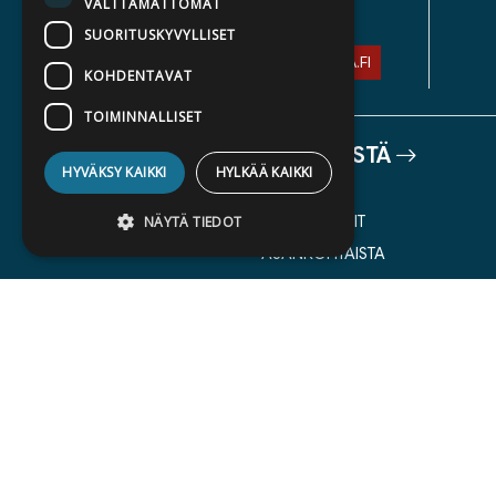
VÄLTTÄMÄTTÖMÄT
TIETOSUOJASELOSTE
SUORITUSKYVYLLISET
ASIAKASPALVELU@STORIA.FI
KOHDENTAVAT
TOIMINNALLISET
TIETOA MEISTÄ
HYVÄKSY KAIKKI
HYLKÄÄ KAIKKI
TEKIJÄT
KATALOGIT
NÄYTÄ TIEDOT
AJANKOHTAISTA
Ehdottomasti välttämättömät
Suorituskyvylliset
Kohdentavat
Toiminnalliset
Ehdottomasti välttämättömät evästeet
mahdollistavat verkkosivuston
K
perustoiminnot, kuten käyttäjän
kirjautumisen ja tilinhallinnan. Sivustoa ei
voida käyttää oikein ilman ehdottoman
välttämättömiä evästeitä.