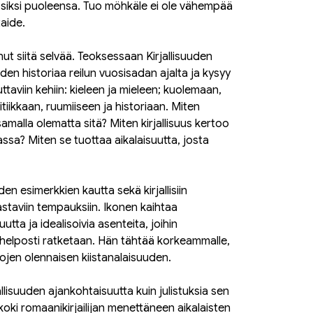
i siksi puoleensa. Tuo möhkäle ei ole vähempää
taide.
ut siitä selvää. Teoksessaan Kirjallisuuden
uden historiaa reilun vuosisadan ajalta ja kysyy
taviin kehiin: kieleen ja mieleen; kuolemaan,
itiikkaan, ruumiiseen ja historiaan. Miten
samalla olematta sitä? Miten kirjallisuus kertoo
assa? Miten se tuottaa aikalaisuutta, josta
n esimerkkien kautta sekä kirjallisiin
staviin tempauksiin. Ikonen kaihtaa
uutta ja idealisoivia asenteita, joihin
a helposti ratketaan. Hän tähtää korkeammalle,
jojen olennaisen kiistanalaisuuden.
jallisuuden ajankohtaisuutta kuin julistuksia sen
f koki romaanikirjailijan menettäneen aikalaisten