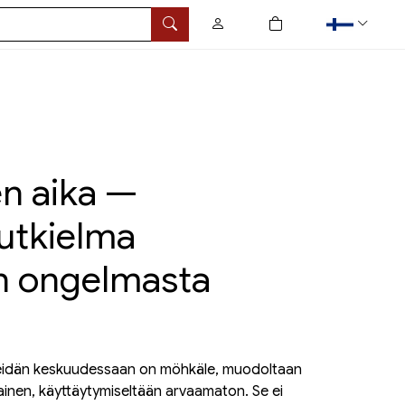
0
tuotetta ostoskorissa
Hae
en aika —
tutkielma
n ongelmasta
 Heidän keskuudessaan on möhkäle, muodoltaan
ainen, käyttäytymiseltään arvaamaton. Se ei