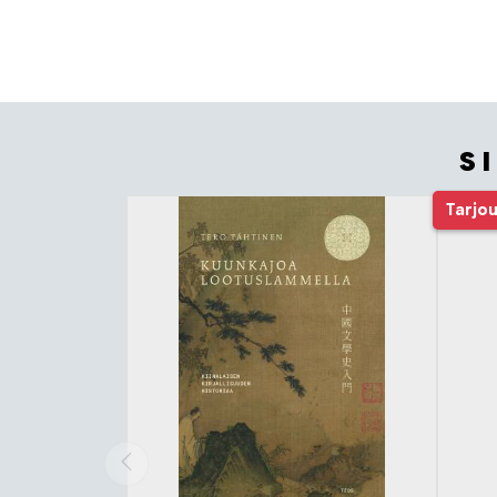
S
Tuoteluettelon alku
Tarjo