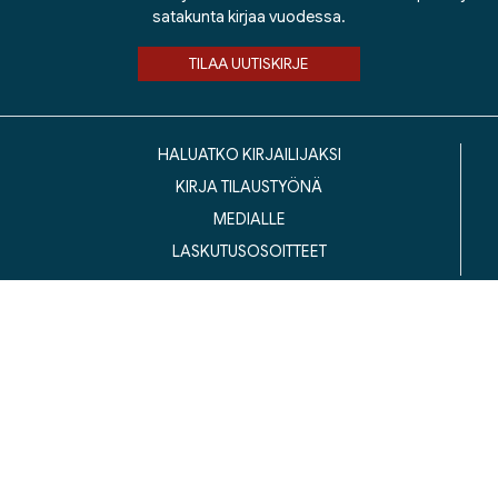
satakunta kirjaa vuodessa.
TILAA UUTISKIRJE
HALUATKO KIRJAILIJAKSI
KIRJA TILAUSTYÖNÄ
MEDIALLE
LASKUTUSOSOITTEET
ustannusosakeyhtiö Siltala, Suvilahdenkatu 7, 00500 Helsinki
© 2026 Silta