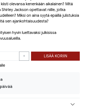
kiisti olevansa kenenkään aikalainen? Mitä
 Shirley Jackson opettavat niille, jotka
udelleen? Miksi on aina syytä epäillä julistuksia
tteitä sen ajankohtaisuudesta?
ityisen hyvin luettavaksi julkisissa
vuusalueilla.
LISÄÄ KORIIN
alle
ja
ipäivää