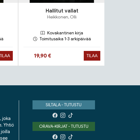
Hallitut vallat
Pelä
Heikkonen, Olli
Kovakantinen kirja
Ko
ää
Toimitusaika 1-3 arkipäivää
Toimit
Hinta nyt
Hinta n
19,90 €
15,90 €
TILAA
TILAA
SILTALA - TUTUSTU
, joka
e. Yhtiö
ORAVA-KIRJAT - TUTUSTU
oilla
isee