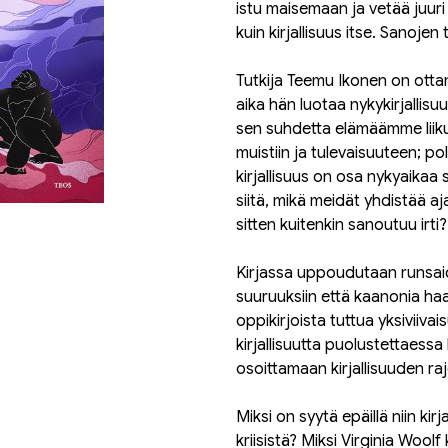
istu maisemaan ja vetää juur
kuin kirjallisuus itse. Sanojen 
Tutkija Teemu Ikonen on ottan
aika hän luotaa nykykirjallisu
sen suhdetta elämäämme liikut
muistiin ja tulevaisuuteen; pol
kirjallisuus on osa nykyaikaa 
siitä, mikä meidät yhdistää aj
sitten kuitenkin sanoutuu irti?
Kirjassa uppoudutaan runsaide
suuruuksiin että kaanonia haa
oppikirjoista tuttua yksiviivais
kirjallisuutta puolustettaess
osoittamaan kirjallisuuden ra
Miksi on syytä epäillä niin kir
kriisistä? Miksi Virginia Wool