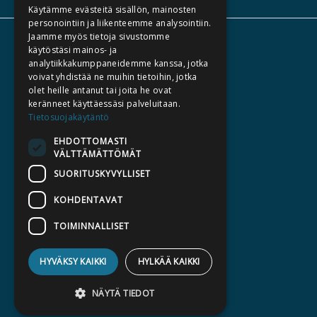
Käytämme evästeitä sisällön, mainosten
personointiin ja liikenteemme analysointiin.
Jaamme myös tietoja sivustomme
TIETOA MEISTÄ
käytöstäsi mainos- ja
analytiikkakumppaneidemme kanssa, jotka
TEKIJÄT
voivat yhdistää ne muihin tietoihin, jotka
KATALOGIT
olet heille antanut tai joita he ovat
keränneet käyttäessäsi palveluitaan.
AJANKOHTAISTA
Tietosuojakäytäntö
EHDOTTOMASTI
HALUATKO KIRJAILIJAKSI
VÄLTTÄMÄTTÖMÄT
KIRJA TILAUSTYÖNÄ
SUORITUSKYVYLLISET
MEDIALLE
KOHDENTAVAT
LASKUTUSOSOITTEET
TOIMINNALLISET
SILTALA.FI
HYVÄKSY KAIKKI
HYLKÄÄ KAIKKI
E-JA ÄÄNIKIRJAT
ENNAKKOTILATTAVAT
NÄYTÄ TIEDOT
LAHJAKORTTI