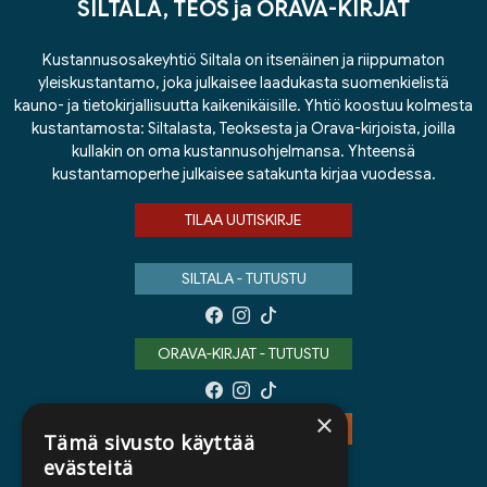
SILTALA, TEOS ja ORAVA-KIRJAT
Kustannusosakeyhtiö Siltala on itsenäinen ja riippumaton
yleiskustantamo, joka julkaisee laadukasta suomenkielistä
kauno- ja tietokirjallisuutta kaikenikäisille. Yhtiö koostuu kolmesta
kustantamosta: Siltalasta, Teoksesta ja Orava-kirjoista, joilla
kullakin on oma kustannusohjelmansa. Yhteensä
kustantamoperhe julkaisee satakunta kirjaa vuodessa.
TILAA UUTISKIRJE
SILTALA - TUTUSTU
ORAVA-KIRJAT - TUTUSTU
×
TEOS - TUTUSTU
Tämä sivusto käyttää
evästeitä