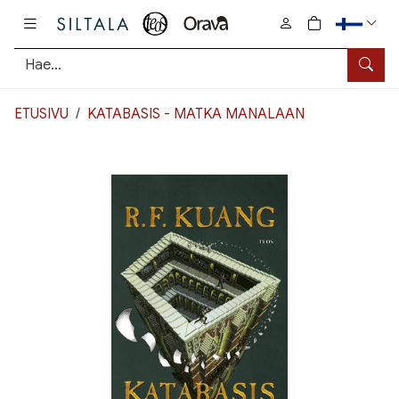
Pääsisältö
0
tuotetta osto
Hae
ETUSIVU
KATABASIS - MATKA MANALAAN