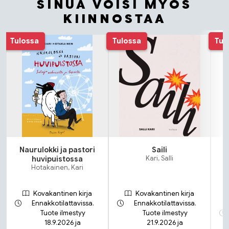
SINUA VOISI MYÖS
KIINNOSTAA
Tuoteluettelon alku
Tulossa
Tulossa
Tul
Naurulokki ja pastori
Saili
huvipuistossa
Kari, Salli
Hotakainen, Kari
Kovakantinen kirja
Kovakantinen kirja
Ennakkotilattavissa.
Ennakkotilattavissa.
Tuote ilmestyy
Tuote ilmestyy
18.9.2026 ja
21.9.2026 ja