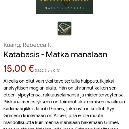
Kuang, Rebecca F.
Katabasis - Matka manalaan
Hinta nyt
15,00 €
(13,22 € alv 0 %)
Alicella on ollut vain yksi tavoite: tulla huippututkijaksi
analyyttisen magian alalla. Hän on uhrannut kaiken sen
eteen: ylpeytensä, rakkauselämänsä ja mielenterveytensä.
Piiskana menestykseen on toiminut akateemisen maailman
kärkimaagikko Jacob Grimes, joka nyt on kuollut. Syy
Grimesin kuolemaan on Alicen, jolla ei ole muuta
mahdollisuutta kuin mennä manalaan hakemaan Grimes