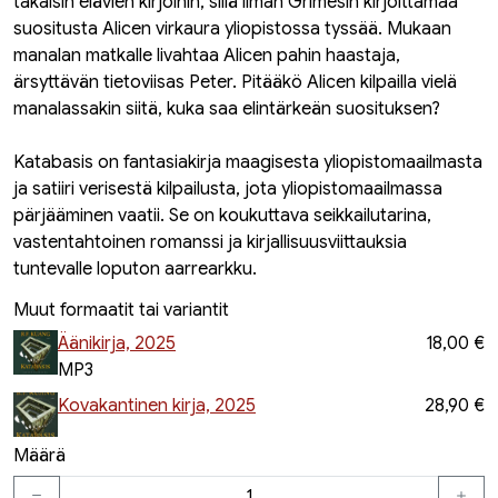
takaisin elävien kirjoihin, sillä ilman Grimesin kirjoittamaa
suositusta Alicen virkaura yliopistossa tyssää. Mukaan
manalan matkalle livahtaa Alicen pahin haastaja,
ärsyttävän tietoviisas Peter. Pitääkö Alicen kilpailla vielä
manalassakin siitä, kuka saa elintärkeän suosituksen?
Katabasis on fantasiakirja maagisesta yliopistomaailmasta
ja satiiri verisestä kilpailusta, jota yliopistomaailmassa
pärjääminen vaatii. Se on koukuttava seikkailutarina,
vastentahtoinen romanssi ja kirjallisuusviittauksia
tuntevalle loputon aarrearkku.
Muut formaatit tai variantit
Äänikirja, 2025
18,00 €
MP3
Kovakantinen kirja, 2025
28,90 €
Määrä