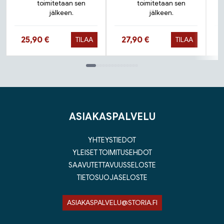
toimitetaan sen
toimitetaan sen
jälkeen.
jälkeen.
Hinta nyt
Hinta nyt
25,90 €
27,90 €
TILAA
TILAA
Tuoteluettelon loppu
ASIAKASPALVELU
YHTEYSTIEDOT
YLEISET TOIMITUSEHDOT
SAAVUTETTAVUUSSELOSTE
TIETOSUOJASELOSTE
ASIAKASPALVELU@STORIA.FI