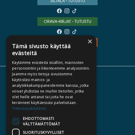
SILTALA - TUTUSTU
ORAVA-KIRJAT - TUTUSTU
×
TEOS - TUTUSTU
Tämä sivusto käyttää
evästeitä
Käytämme evästeitä sisällön, mainosten
personointiin ja liikenteemme analysointiin.
Jaamme myös tietoja sivustomme
TIETOA MEISTÄ
käytöstäsi mainos- ja
analytiikkakumppaneidemme kanssa, jotka
TEKIJÄT
voivat yhdistää ne muihin tietoihin, jotka
KATALOGIT
olet heille antanut tai joita he ovat
keränneet käyttäessäsi palveluitaan.
AJANKOHTAISTA
Tietosuojakäytäntö
EHDOTTOMASTI
HALUATKO KIRJAILIJAKSI
VÄLTTÄMÄTTÖMÄT
KIRJA TILAUSTYÖNÄ
SUORITUSKYVYLLISET