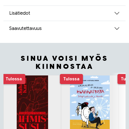
Lisätiedot
Saavutettavuus
SINUA VOISI MYÖS
KIINNOSTAA
Tuoteluettelon alku
Tulossa
Tulossa
Tul