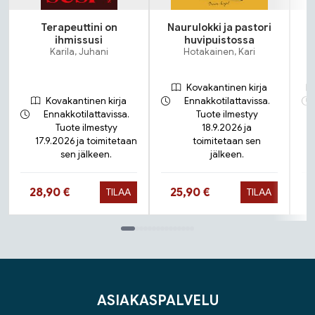
Terapeuttini on
Naurulokki ja pastori
ihmissusi
huvipuistossa
Karila, Juhani
Hotakainen, Kari
Kovakantinen kirja
Kovakantinen kirja
Ennakkotilattavissa.
Ennakkotilattavissa.
Tuote ilmestyy
Tuote ilmestyy
18.9.2026 ja
17.9.2026 ja toimitetaan
toimitetaan sen
sen jälkeen.
jälkeen.
Hinta nyt
Hinta nyt
28,90 €
25,90 €
TILAA
TILAA
Tuoteluettelon loppu
ASIAKASPALVELU