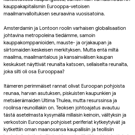
kauppakapitalismin Eurooppa-vetoisen
maailmanvalloituksen seuraavina vuosisatoina.
Amsterdamin ja Lontoon roolin varhaisen globalisaation
johtavina metropoleina tiedämme, samoin
kauppakomppanioiden, mauste- ja orjakaupan ja
siirtomaiden keskeisen merkityksen. Mutta entä miltä
maailma, maailmantalous ja kansainvälisen kaupan
keskukset näyttivät reunalta katsoen, sellaiselta reunalta,
joka silti oli osa Eurooppaa?
Itämeren perimmäiset rannat olivat Euroopan pohjoista
reunaa, harvan asutuksen, piskuisten kaupunkien ja
metsäerämaiden Ultima Thulea, mutta resurssinsa ja
roolinsa reunoillakin on. Teoksen johtoajatus avautuu
tästä asetelmasta kysymällä millaisin keinoin, välityksin ja
verkostoin Euroopan pohjoiset periferiat kytkeytyivät ja
kytkettiin oman maanosansa kaupallisiin ja teollisiin