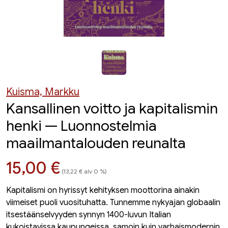
Kuisma, Markku
Kansallinen voitto ja kapitalismin
henki — Luonnostelmia
maailmantalouden reunalta
Hinta nyt
15,00 €
(13,22 € alv 0 %)
Kapitalismi on hyrissyt kehityksen moottorina ainakin
viimeiset puoli vuosituhatta. Tunnemme nykyajan globaalin
itsestäänselvyyden synnyn 1400-luvun Italian
kukoistavissa kaupungeissa, samoin kuin varhaismodernin