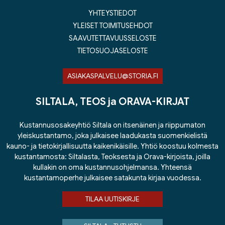
YHTEYSTIEDOT
YLEISET TOIMITUSEHDOT
SAAVUTETTAVUUSSELOSTE
TIETOSUOJASELOSTE
ASIAKASPALVELU@STORIA.FI
SILTALA, TEOS ja ORAVA-KIRJAT
Kustannusosakeyhtiö Siltala on itsenäinen ja riippumaton
yleiskustantamo, joka julkaisee laadukasta suomenkielistä
kauno- ja tietokirjallisuutta kaikenikäisille. Yhtiö koostuu kolmesta
kustantamosta: Siltalasta, Teoksesta ja Orava-kirjoista, joilla
kullakin on oma kustannusohjelmansa. Yhteensä
kustantamoperhe julkaisee satakunta kirjaa vuodessa.
TILAA UUTISKIRJE