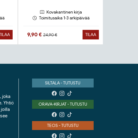
Kovakantinen kirja
Peh
vää
Toimitusaika 1-3 arkipäivää
Toimit
Hinta aiemmin
Hinta nyt
Hinta n
9,90 €
21,90 €
TILAA
TILAA
24,90 €
SILTALA - TUTUSTU
, joka
e. Yhtiö
ORAVA-KIRJAT - TUTUSTU
oilla
isee
TEOS - TUTUSTU