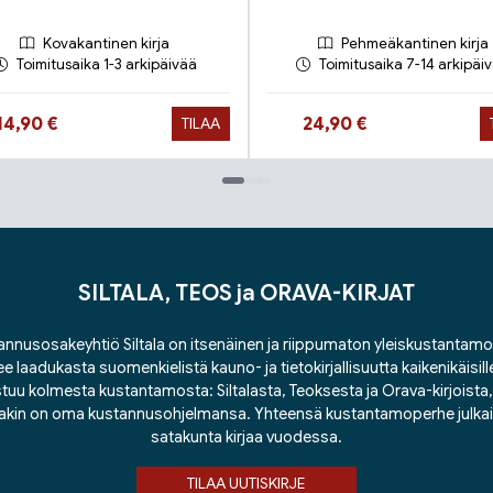
Kovakantinen kirja
Pehmeäkantinen kirja
Toimitusaika 1-3 arkipäivää
Toimitusaika 7-14 arkipäi
Hinta nyt
Hinta nyt
14,90 €
24,90 €
TILAA
SILTALA, TEOS ja ORAVA-KIRJAT
nnusosakeyhtiö Siltala on itsenäinen ja riippumaton yleiskustantamo
ee laadukasta suomenkielistä kauno- ja tietokirjallisuutta kaikenikäisill
tuu kolmesta kustantamosta: Siltalasta, Teoksesta ja Orava-kirjoista, j
lakin on oma kustannusohjelmansa. Yhteensä kustantamoperhe julka
satakunta kirjaa vuodessa.
TILAA UUTISKIRJE