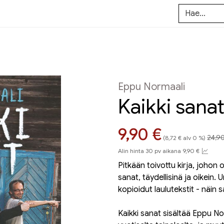
Eppu Normaali
Kaikki sana
Hint
Hinta nyt
9,90 €
24,9
(8,72 € alv 0 %)
Alin hinta 30 pv aikana 9,90 €
Pitkään toivottu kirja, johon
sanat, täydellisinä ja oikein. U
kopioidut laulutekstit - näin 
Kaikki sanat sisältää Eppu No