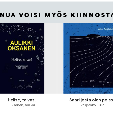
INUA VOISI MYÖS KIINNOST
Helise, taivas!
Saari josta olen pois
Oksanen, Aulikki
Välipakka, Tuija