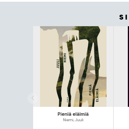
S
Tuoteluettelon alku
Pieniä eläimiä
Niemi, Juuli