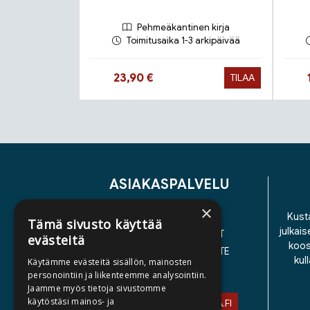
Pehmeäkantinen kirja
Toimitusaika 1-3 arkipäivää
Hinta nyt
23,90 €
TILAA
Tuoteluettelon loppu
ASIAKASPALVELU
×
YHTEYSTIEDOT
Kusta
Tämä sivusto käyttää
julkais
YLEISET TOIMITUSEHDOT
evästeitä
koos
SAAVUTETTAVUUSSELOSTE
kul
Käytämme evästeitä sisällön, mainosten
TIETOSUOJASELOSTE
personointiin ja liikenteemme analysointiin.
Jaamme myös tietoja sivustomme
käytöstäsi mainos- ja
ASIAKASPALVELU@STORIA.FI