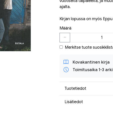
vuotiselta taipaleelta, ja m
ajalta.
Kirjan lopussa on myös Eppu 
Määrä
Merkitse tuote suosikkilist
Kovakantinen kirja
Toimitusaika 1-3 ark
Tuotetiedot
Lisätiedot