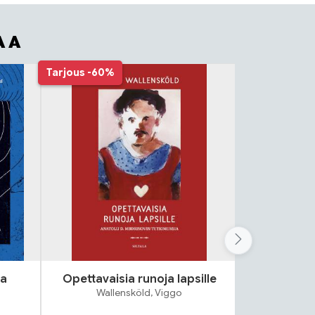
AA
Tarjous
-60%
sa
Opettavaisia runoja lapsille
Taiva
Wallensköld, Viggo
Masc