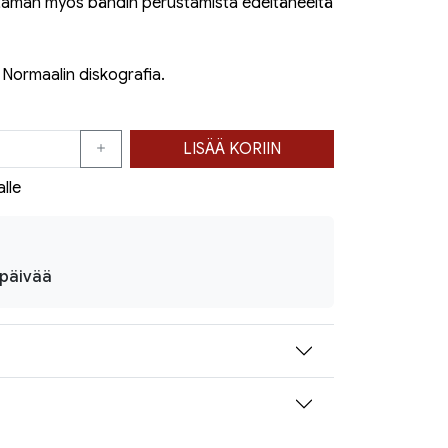
uutaman myös bändin perustamista edeltäneeltä
Normaalin diskografia.
LISÄÄ KORIIN
alle
ipäivää