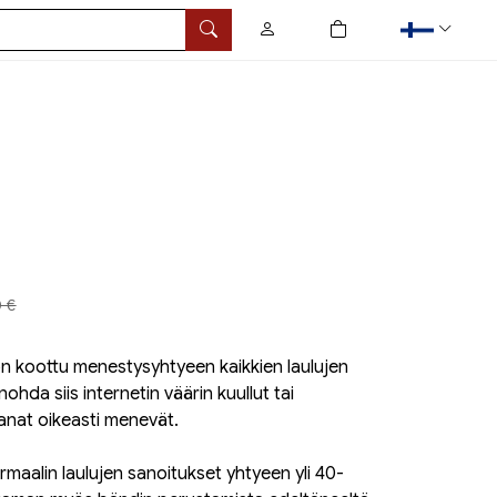
0
tuotetta ostoskorissa
Hae
t
a aiemmin
0 €
 on koottu menestysyhtyeen kaikkien laulujen
nohda siis internetin väärin kuullut tai
sanat oikeasti menevät.
rmaalin laulujen sanoitukset yhtyeen yli 40-