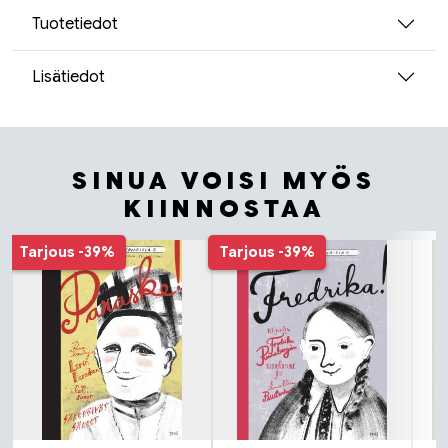
Tuotetiedot
Lisätiedot
SINUA VOISI MYÖS
KIINNOSTAA
Tuoteluettelon alku
Tarjous
-39%
Tarjous
-39%