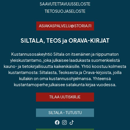
SAAVUTETTAVUUSSELOSTE
TIETOSUOJASELOSTE
ASIAKASPALVELU@STORIA.FI
SILTALA, TEOS ja ORAVA-KIRJAT
Kustannusosakeyhtiö Siltala on itsenäinen ja riippumaton
yleiskustantamo, joka julkaisee laadukasta suomenkielistä
kauno- ja tietokirjallisuutta kaikenikäisille. Yhtiö koostuu kolmesta
kustantamosta: Siltalasta, Teoksesta ja Orava-kirjoista, joilla
kullakin on oma kustannusohjelmansa. Yhteensä
kustantamoperhe julkaisee satakunta kirjaa vuodessa.
TILAA UUTISKIRJE
SILTALA - TUTUSTU