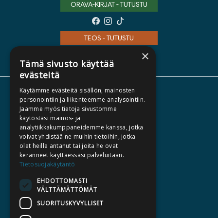
ORAVA-KIRJAT - TUTUSTU
TEOS - TUTUSTU
×
Tämä sivusto käyttää
evästeitä
Käytämme evästeitä sisällön, mainosten
TIETOA MEISTÄ
personointiin ja liikenteemme analysointiin.
Jaamme myös tietoja sivustomme
TEKIJÄT
käytöstäsi mainos- ja
KATALOGIT
analytiikkakumppaneidemme kanssa, jotka
voivat yhdistää ne muihin tietoihin, jotka
AJANKOHTAISTA
olet heille antanut tai joita he ovat
keränneet käyttäessäsi palveluitaan.
HALUATKO KIRJAILIJAKSI
Tietosuojakäytäntö
KIRJA TILAUSTYÖNÄ
EHDOTTOMASTI
VÄLTTÄMÄTTÖMÄT
MEDIALLE
SUORITUSKYVYLLISET
LASKUTUSOSOITTEET