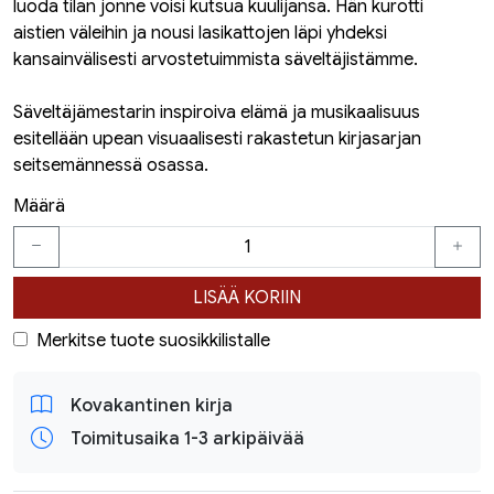
luoda tilan jonne voisi kutsua kuulijansa. Hän kurotti
aistien väleihin ja nousi lasikattojen läpi yhdeksi
kansainvälisesti arvostetuimmista säveltäjistämme.
Säveltäjämestarin inspiroiva elämä ja musikaalisuus
esitellään upean visuaalisesti rakastetun kirjasarjan
seitsemännessä osassa.
Määrä
LISÄÄ KORIIN
Merkitse tuote suosikkilistalle
Kovakantinen kirja
Toimitusaika 1-3 arkipäivää