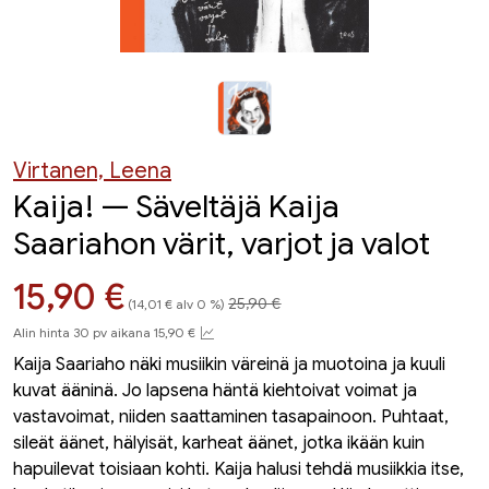
Virtanen, Leena
Kaija! — Säveltäjä Kaija
Saariahon värit, varjot ja valot
Hinta aiemmin
Hinta nyt
15,90 €
25,90 €
(14,01 € alv 0 %)
Alin hinta 30 pv aikana 15,90 €
Kaija Saariaho näki musiikin väreinä ja muotoina ja kuuli
kuvat ääninä. Jo lapsena häntä kiehtoivat voimat ja
vastavoimat, niiden saattaminen tasapainoon. Puhtaat,
sileät äänet, hälyisät, karheat äänet, jotka ikään kuin
hapuilevat toisiaan kohti. Kaija halusi tehdä musiikkia itse,