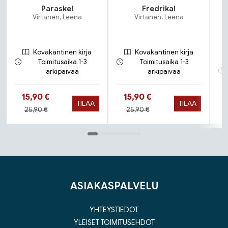
Paraske!
Fredrika!
Virtanen, Leena
Virtanen, Leena
Kovakantinen kirja
Kovakantinen kirja
Toimitusaika 1-3
Toimitusaika 1-3
arkipäivää
arkipäivää
Hinta nyt
Hinta nyt
15,90 €
15,90 €
TILAA
TILAA
Hinta aiemmin
Hinta aiemmin
25,90 €
25,90 €
Tuoteluettelon loppu
ASIAKASPALVELU
YHTEYSTIEDOT
YLEISET TOIMITUSEHDOT