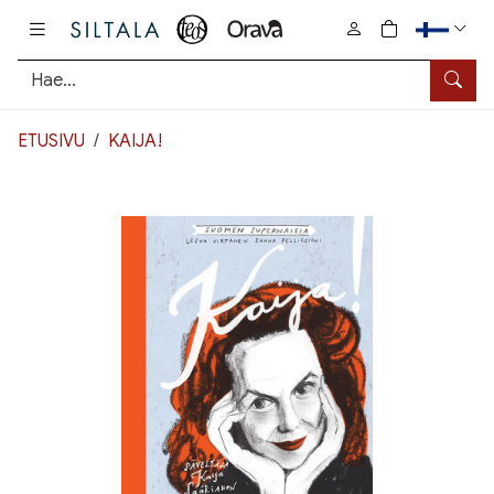
Pääsisältö
0
tuotetta osto
Hae
ETUSIVU
KAIJA!