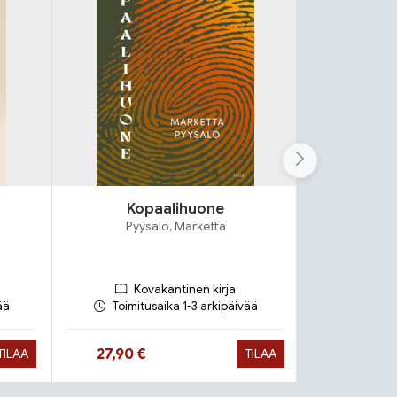
Kopaalihuone
Va
Pyysalo, Marketta
Vol
Kovakantinen kirja
Ko
ää
Toimitusaika 1-3 arkipäivää
Toimit
Hinta nyt
Hinta n
27,90 €
26,90 €
TILAA
TILAA