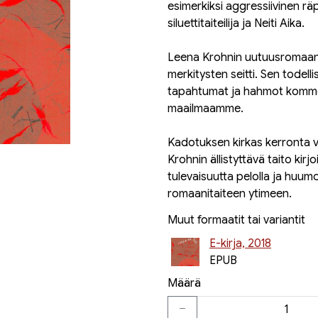
esimerkiksi aggressiivinen räp
siluettitaiteilija ja Neiti Aika.
Leena Krohnin uutuusromaani
merkitysten seitti. Sen todell
tapahtumat ja hahmot kommen
maailmaamme.
Kadotuksen kirkas kerronta v
Krohnin ällistyttävä taito kirj
tulevaisuutta pelolla ja huumo
romaanitaiteen ytimeen.
Muut formaatit tai variantit
E-kirja, 2018
EPUB
Määrä