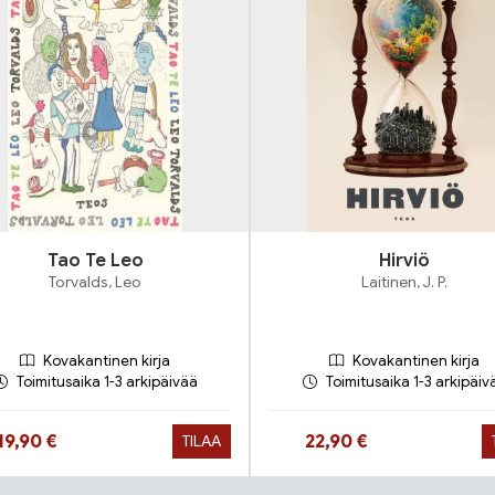
Tao Te Leo
Hirviö
Torvalds, Leo
Laitinen, J. P.
Kovakantinen kirja
Kovakantinen kirja
Toimitusaika 1-3 arkipäivää
Toimitusaika 1-3 arkipäiv
Hinta nyt
Hinta nyt
19,90 €
22,90 €
TILAA