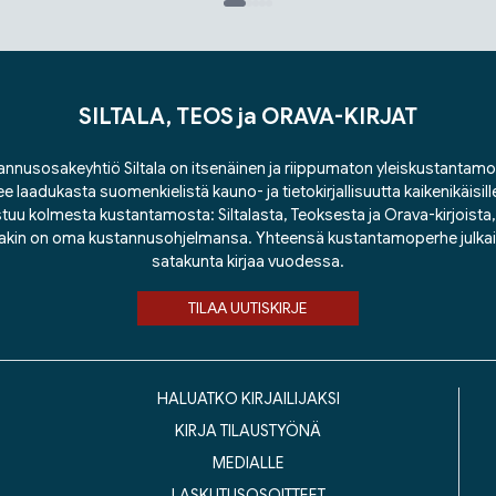
SILTALA, TEOS ja ORAVA-KIRJAT
nnusosakeyhtiö Siltala on itsenäinen ja riippumaton yleiskustantamo
ee laadukasta suomenkielistä kauno- ja tietokirjallisuutta kaikenikäisill
tuu kolmesta kustantamosta: Siltalasta, Teoksesta ja Orava-kirjoista, j
lakin on oma kustannusohjelmansa. Yhteensä kustantamoperhe julka
satakunta kirjaa vuodessa.
TILAA UUTISKIRJE
HALUATKO KIRJAILIJAKSI
KIRJA TILAUSTYÖNÄ
MEDIALLE
LASKUTUSOSOITTEET