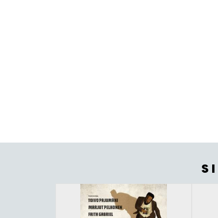
S
Tuoteluettelon alku