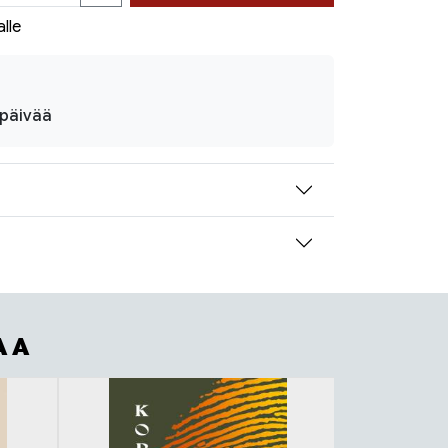
alle
ipäivää
AA