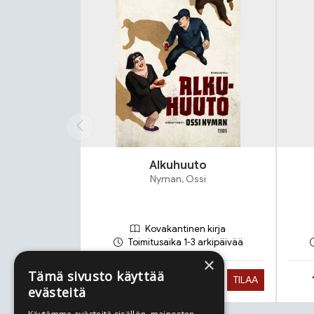
Alkuhuuto
Nyman, Ossi
Kovakantinen kirja
Toimitusaika 1-3 arkipäivää
×
Tämä sivusto käyttää
Hinta nyt
22,90 €
TILAA
evästeitä