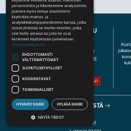
Käytämme evästeitä sisällön, mainosten
personointiin ja liikenteemme analysointiin.
Tuoteluettelon loppu
Jaamme myös tietoja sivustomme
käytöstäsi mainos- ja
analytiikkakumppaneidemme kanssa, jotka
voivat yhdistää ne muihin tietoihin, jotka
ASIAKASPALVELU
olet heille antanut tai joita he ovat
keränneet käyttäessäsi palveluitaan.
YHTEYSTIEDOT
Kusta
Tietosuojakäytäntö
julkais
YLEISET TOIMITUSEHDOT
EHDOTTOMASTI
koos
SAAVUTETTAVUUSSELOSTE
VÄLTTÄMÄTTÖMÄT
kul
TIETOSUOJASELOSTE
SUORITUSKYVYLLISET
KOHDENTAVAT
ASIAKASPALVELU@STORIA.FI
TOIMINNALLISET
HYVÄKSY KAIKKI
HYLKÄÄ KAIKKI
TIETOA MEISTÄ
TEKIJÄT
NÄYTÄ TIEDOT
KATALOGIT