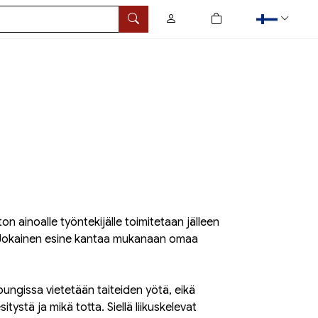
0
tuotetta ostoskorissa
Hae
n ainoalle työntekijälle toimitetaan jälleen
. Jokainen esine kantaa mukanaan omaa
ungissa vietetään taiteiden yötä, eikä
itystä ja mikä totta. Siellä liikuskelevat