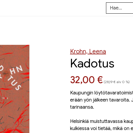
Krohn, Leena
Kadotus
Hinta nyt
32,00 €
(28,19 € alv 0 %)
Kaupungin löytötavaratoimisto
erään yön jälkeen tavaroita
tarinaansa.
Helsinkiä muistuttavassa kaup
kulkiessa voi tietää, mikä on es