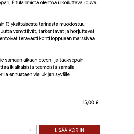
päri, Bitulanimistä olentoa ulkoiluttava rouva,
n 13 yksittäisestä tarinasta muodostuu
isuutta venyttävät, tarkentavat ja horjuttavat
toivat terävästi kohti loppuaan marssivaa
ie samaan aikaan eteen- ja taaksepäin.
oittaa ikiaikaisista teemoista samalla
rilla ennustaen vie lukijan syvälle
15,00 €
LISÄÄ KORIIN