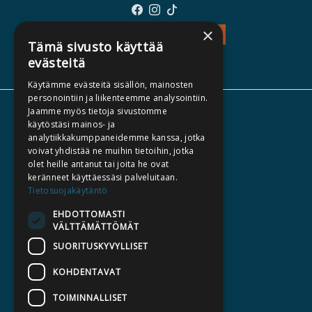
×
TEOS - TUTUSTU
Tämä sivusto käyttää
evästeitä
Käytämme evästeitä sisällön, mainosten
personointiin ja liikenteemme analysointiin.
Jaamme myös tietoja sivustomme
TIETOA MEISTÄ
käytöstäsi mainos- ja
TEKIJÄT
analytiikkakumppaneidemme kanssa, jotka
voivat yhdistää ne muihin tietoihin, jotka
KATALOGIT
olet heille antanut tai joita he ovat
AJANKOHTAISTA
keränneet käyttäessäsi palveluitaan.
Tietosuojakäytäntö
HALUATKO KIRJAILIJAKSI
EHDOTTOMASTI
VÄLTTÄMÄTTÖMÄT
KIRJA TILAUSTYÖNÄ
SUORITUSKYVYLLISET
MEDIALLE
KOHDENTAVAT
LASKUTUSOSOITTEET
TOIMINNALLISET
SILTALA.FI