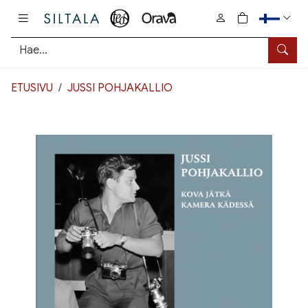
Pääsisältö
0
tuotetta osto
Hae
ETUSIVU
JUSSI POHJAKALLIO