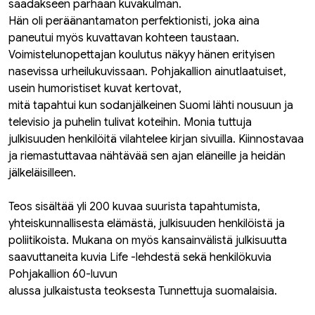
saadakseen parhaan kuvakulman.
Hän oli peräänantamaton perfektionisti, joka aina
paneutui myös kuvattavan kohteen taustaan.
Voimistelunopettajan koulutus näkyy hänen erityisen
nasevissa urheilukuvissaan. Pohjakallion ainutlaatuiset,
usein humoristiset kuvat kertovat,
mitä tapahtui kun sodanjälkeinen Suomi lähti nousuun ja
televisio ja puhelin tulivat koteihin. Monia tuttuja
julkisuuden henkilöitä vilahtelee kirjan sivuilla. Kiinnostavaa
ja riemastuttavaa nähtävää sen ajan eläneille ja heidän
jälkeläisilleen.
Teos sisältää yli 200 kuvaa suurista tapahtumista,
yhteiskunnallisesta elämästä, julkisuuden henkilöistä ja
poliitikoista. Mukana on myös kansainvälistä julkisuutta
saavuttaneita kuvia Life -lehdestä sekä henkilökuvia
Pohjakallion 60-luvun
alussa julkaistusta teoksesta Tunnettuja suomalaisia.