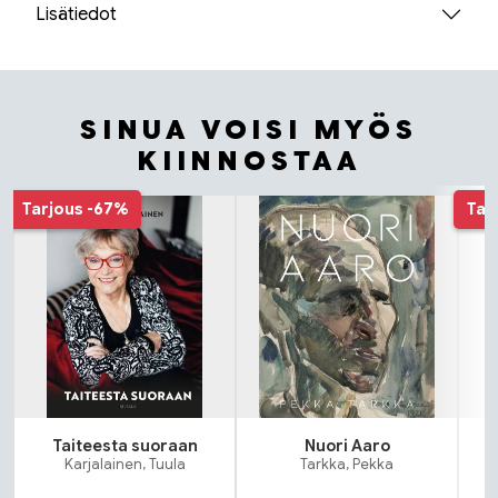
Lisätiedot
SINUA VOISI MYÖS
KIINNOSTAA
Tuoteluettelon alku
Tarjous
-67%
Tar
Taiteesta suoraan
Nuori Aaro
Karjalainen, Tuula
Tarkka, Pekka