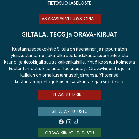
TIETOSUOJASELOSTE
ASIAKASPALVELU@STORIA.FI
SILTALA, TEOS ja ORAVA-KIRJAT
Kustannusosakeyhtiö Siltala on itsenäinen ja riippumaton
yleiskustantamo, joka julkaisee laadukasta suomenkielistä
kauno- ja tietokirjallisuutta kaikenikäisille. Yhtiö koostuu kolmesta
kustantamosta: Siltalasta, Teoksesta ja Orava-kirjoista, joilla
kullakin on oma kustannusohjelmansa. Yhteensä
kustantamoperhe julkaisee satakunta kirjaa vuodessa.
TILAA UUTISKIRJE
SILTALA - TUTUSTU
ORAVA-KIRJAT - TUTUSTU