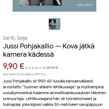
Sartti, Seija
Jussi Pohjakallio — Kova jätkä
kamera kädessä
Hinta aiemmin
Hinta nyt
9,90 €
26,90 €
(8,72 € alv 0 %)
Alin hinta 30 pv aikana 9,90 €
Jussi Pohjakallio oli 1950-60-luvuilla kansainvälisesti
arvostettu ”Suomen ahkerin lehtikuvaaja” ja myöhempinä
vuosikymmeninä maamme ammattivalokuvauksen tekninen
uranuurtaja. Lehtikuvaajana hän oli työnarkomaani ja
huimapää, joka kiipesi vaikka 50-metriseen savupiippuun