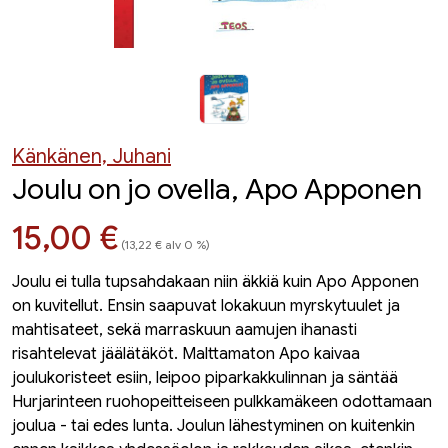
Känkänen, Juhani
Joulu on jo ovella, Apo Apponen
Hinta nyt
15,00 €
(13,22 € alv 0 %)
Joulu ei tulla tupsahdakaan niin äkkiä kuin Apo Apponen
on kuvitellut. Ensin saapuvat lokakuun myrskytuulet ja
mahtisateet, sekä marraskuun aamujen ihanasti
risahtelevat jäälätäköt. Malttamaton Apo kaivaa
joulukoristeet esiin, leipoo piparkakkulinnan ja säntää
Hurjarinteen ruohopeitteiseen pulkkamäkeen odottamaan
joulua - tai edes lunta. Joulun lähestyminen on kuitenkin