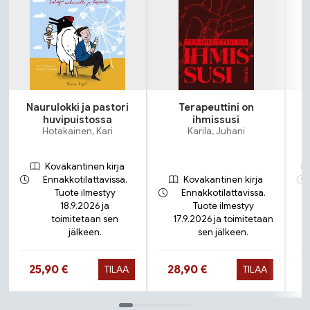
Naurulokki ja pastori
Terapeuttini on
huvipuistossa
ihmissusi
Hotakainen, Kari
Karila, Juhani
Kovakantinen kirja
Ennakkotilattavissa.
Kovakantinen kirja
Tuote ilmestyy
Ennakkotilattavissa.
18.9.2026 ja
Tuote ilmestyy
toimitetaan sen
17.9.2026 ja toimitetaan
jälkeen.
sen jälkeen.
Hinta nyt
Hinta nyt
25,90 €
28,90 €
TILAA
TILAA