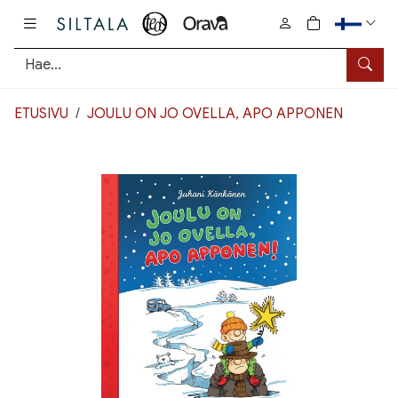
Pääsisältö
0
tuotetta osto
Hae
ETUSIVU
JOULU ON JO OVELLA, APO APPONEN