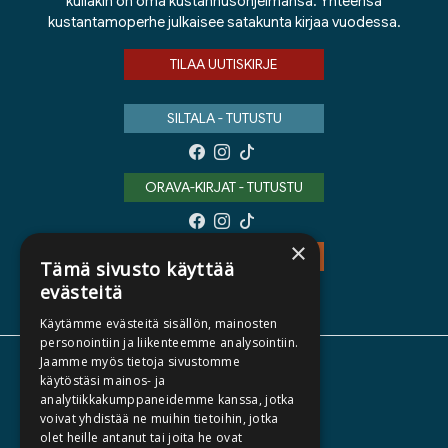
kullakin on oma kustannusohjelmansa. Yhteensä
kustantamoperhe julkaisee satakunta kirjaa vuodessa.
TILAA UUTISKIRJE
SILTALA - TUTUSTU
ORAVA-KIRJAT - TUTUSTU
×
TEOS - TUTUSTU
Tämä sivusto käyttää
evästeitä
Käytämme evästeitä sisällön, mainosten
personointiin ja liikenteemme analysointiin.
Jaamme myös tietoja sivustomme
TIETOA MEISTÄ
käytöstäsi mainos- ja
analytiikkakumppaneidemme kanssa, jotka
TEKIJÄT
voivat yhdistää ne muihin tietoihin, jotka
KATALOGIT
olet heille antanut tai joita he ovat