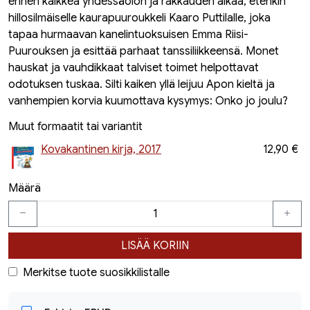
ennen kaikkea yhdessäolon ja rakkauden aikaa, etenkin
hillosilmäiselle kaurapuuroukkeli Kaaro Puttilalle, joka
tapaa hurmaavan kanelintuoksuisen Emma Riisi-
Puurouksen ja esittää parhaat tanssiliikkeensä. Monet
hauskat ja vauhdikkaat talviset toimet helpottavat
odotuksen tuskaa. Silti kaiken yllä leijuu Apon kieltä ja
vanhempien korvia kuumottava kysymys: Onko jo joulu?
Muut formaatit tai variantit
Kovakantinen kirja, 2017
12,90 €
Määrä
LISÄÄ KORIIN
Merkitse tuote suosikkilistalle