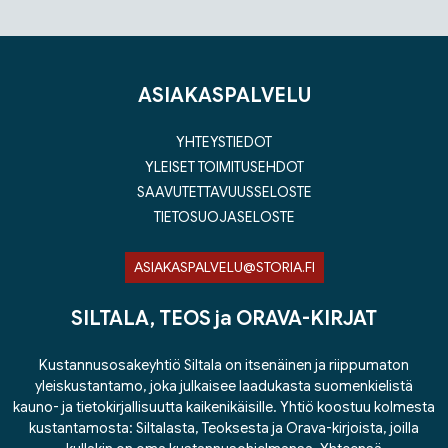
Tuoteluettelon loppu
ASIAKASPALVELU
YHTEYSTIEDOT
YLEISET TOIMITUSEHDOT
SAAVUTETTAVUUSSELOSTE
TIETOSUOJASELOSTE
ASIAKASPALVELU@STORIA.FI
SILTALA, TEOS ja ORAVA-KIRJAT
Kustannusosakeyhtiö Siltala on itsenäinen ja riippumaton
yleiskustantamo, joka julkaisee laadukasta suomenkielistä
kauno- ja tietokirjallisuutta kaikenikäisille. Yhtiö koostuu kolmesta
kustantamosta: Siltalasta, Teoksesta ja Orava-kirjoista, joilla