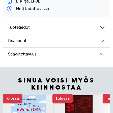
E-kirja, EPUB
Heti ladattavissa
Tuotetiedot
Lisätiedot
Saavutettavuus
SINUA VOISI MYÖS
KIINNOSTAA
Tuoteluettelon alku
Tulossa
Tulossa
Tul