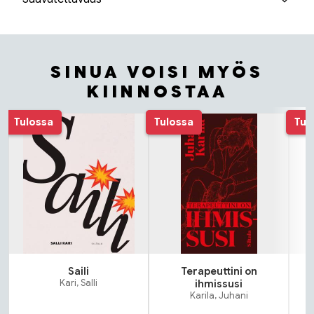
SINUA VOISI MYÖS
KIINNOSTAA
Tuoteluettelon alku
Tulossa
Tulossa
Tul
Saili
Terapeuttini on
N
Kari, Salli
ihmissusi
Karila, Juhani