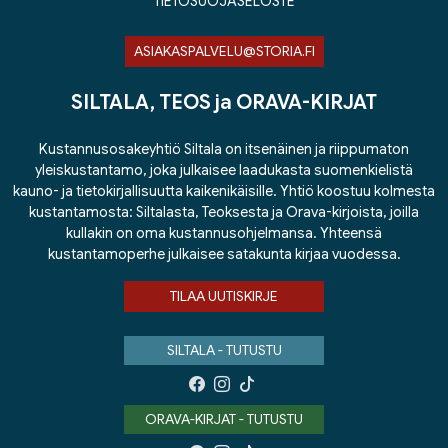
TIETOSUOJASELOSTE
ASIAKASPALVELU@STORIA.FI
SILTALA, TEOS ja ORAVA-KIRJAT
Kustannusosakeyhtiö Siltala on itsenäinen ja riippumaton
yleiskustantamo, joka julkaisee laadukasta suomenkielistä
kauno- ja tietokirjallisuutta kaikenikäisille. Yhtiö koostuu kolmesta
kustantamosta: Siltalasta, Teoksesta ja Orava-kirjoista, joilla
kullakin on oma kustannusohjelmansa. Yhteensä
kustantamoperhe julkaisee satakunta kirjaa vuodessa.
TILAA UUTISKIRJE
SILTALA - TUTUSTU
ORAVA-KIRJAT - TUTUSTU