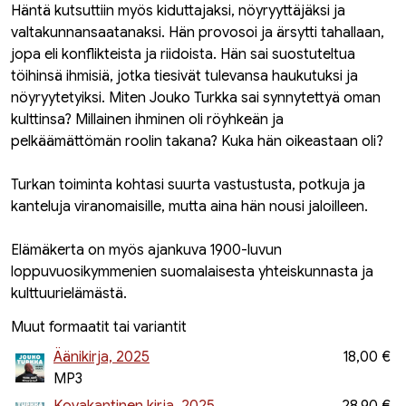
Häntä kutsuttiin myös kiduttajaksi, nöyryyttäjäksi ja
valtakunnansaatanaksi. Hän provosoi ja ärsytti tahallaan,
jopa eli konflikteista ja riidoista. Hän sai suostuteltua
töihinsä ihmisiä, jotka tiesivät tulevansa haukutuksi ja
nöyryytetyiksi. Miten Jouko Turkka sai synnytettyä oman
kulttinsa? Millainen ihminen oli röyhkeän ja
pelkäämättömän roolin takana? Kuka hän oikeastaan oli?
Turkan toiminta kohtasi suurta vastustusta, potkuja ja
kanteluja viranomaisille, mutta aina hän nousi jaloilleen.
Elämäkerta on myös ajankuva 1900-luvun
loppuvuosikymmenien suomalaisesta yhteiskunnasta ja
kulttuurielämästä.
Muut formaatit tai variantit
Äänikirja, 2025
18,00 €
MP3