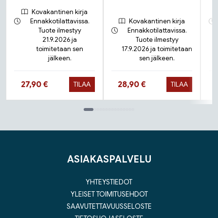
Kovakantinen kirja
Ennakkotilattavissa.
Kovakantinen kirja
Tuote ilmestyy
Ennakkotilattavissa.
21.9.2026 ja
Tuote ilmestyy
toimitetaan sen
17.9.2026 ja toimitetaan
jälkeen.
sen jälkeen.
Hinta nyt
Hinta nyt
27,90 €
28,90 €
TILAA
TILAA
Tuoteluettelon loppu
ASIAKASPALVELU
YHTEYSTIEDOT
YLEISET TOIMITUSEHDOT
SAAVUTETTAVUUSSELOSTE