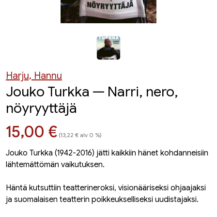
Harju, Hannu
Jouko Turkka — Narri, nero,
nöyryyttäjä
Hinta nyt
15,00 €
(13,22 € alv 0 %)
Jouko Turkka (1942-2016) jätti kaikkiin hänet kohdanneisiin
lähtemättömän vaikutuksen.
Häntä kutsuttiin teatterineroksi, visionääriseksi ohjaajaksi
ja suomalaisen teatterin poikkeukselliseksi uudistajaksi.