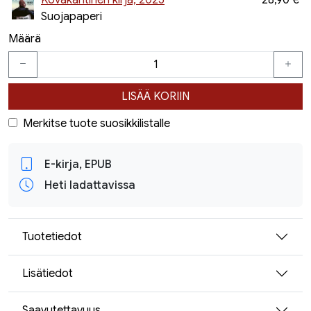
Kovakantinen kirja, 2025
28,90 €
Suojapaperi
Määrä
LISÄÄ KORIIN
Merkitse tuote suosikkilistalle
E-kirja, EPUB
Heti ladattavissa
Tuotetiedot
Lisätiedot
Saavutettavuus