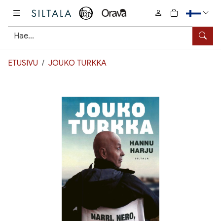
Pääsisältö
0
tuotetta osto
Hae
ETUSIVU
JOUKO TURKKA