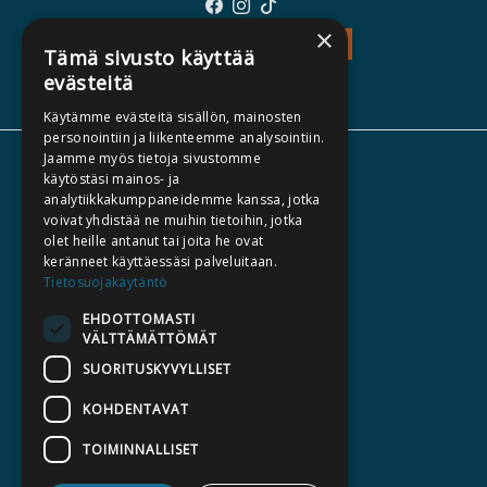
×
TEOS - TUTUSTU
Tämä sivusto käyttää
evästeitä
Käytämme evästeitä sisällön, mainosten
personointiin ja liikenteemme analysointiin.
Jaamme myös tietoja sivustomme
TIETOA MEISTÄ
käytöstäsi mainos- ja
analytiikkakumppaneidemme kanssa, jotka
TEKIJÄT
voivat yhdistää ne muihin tietoihin, jotka
KATALOGIT
olet heille antanut tai joita he ovat
keränneet käyttäessäsi palveluitaan.
AJANKOHTAISTA
Tietosuojakäytäntö
EHDOTTOMASTI
HALUATKO KIRJAILIJAKSI
VÄLTTÄMÄTTÖMÄT
KIRJA TILAUSTYÖNÄ
SUORITUSKYVYLLISET
MEDIALLE
KOHDENTAVAT
LASKUTUSOSOITTEET
TOIMINNALLISET
SILTALA.FI